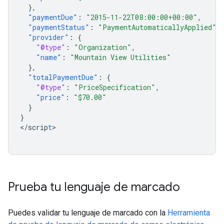
},
"paymentDue"
:
"2015-11-22T08:00:00+00:00"
,
"paymentStatus"
:
"PaymentAutomaticallyApplied"
,
"provider"
:
{
"@type"
:
"Organization"
,
"name"
:
"Mountain View Utilities"
},
"totalPaymentDue"
:
{
"@type"
:
"PriceSpecification"
,
"price"
:
"$70.00"
}
}
<
/scrip
t
>

Prueba tu lenguaje de marcado
Puedes validar tu lenguaje de marcado con la
Herramienta