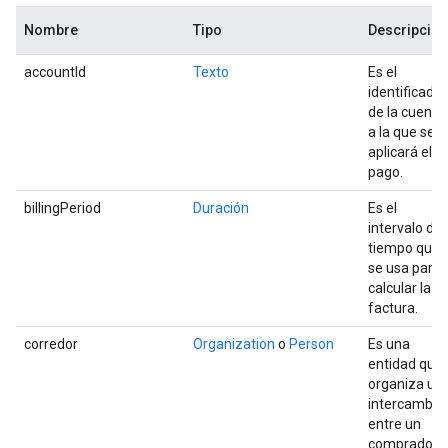
Nombre
Tipo
Descripción
accountId
Texto
Es el
identificador
de la cuenta
a la que se
aplicará el
pago.
billingPeriod
Duración
Es el
intervalo de
tiempo que
se usa para
calcular la
factura.
corredor
Organization
o
Person
Es una
entidad que
organiza un
intercambio
entre un
comprador y