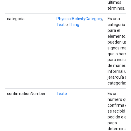
últimos
términos.
categoría
PhysicalActivityCategory
,
Es una
Text
o
Thing
categoría
para el
elemento. S
pueden usar
signos mayo
que o barras
para indicar
de manera
informal un
jerarquía de
categorías.
confirmationNumber
Texto
Es un
número que
confirma qu
se recibió el
pedido o el
pago
determinado