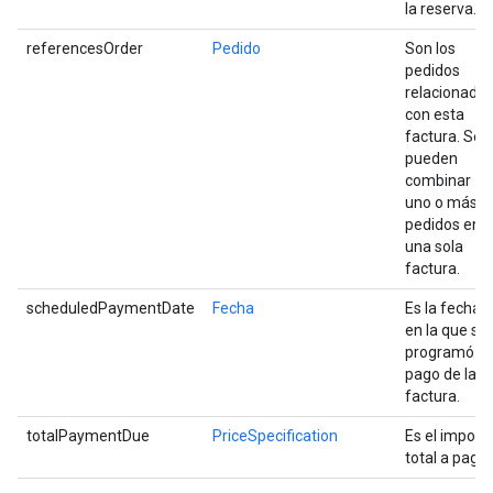
la reserva.
referencesOrder
Pedido
Son los
pedidos
relacionado
con esta
factura. Se
pueden
combinar
uno o más
pedidos en
una sola
factura.
scheduledPaymentDate
Fecha
Es la fecha
en la que se
programó el
pago de la
factura.
totalPaymentDue
PriceSpecification
Es el import
total a pagar