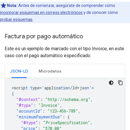
Nota:
Antes de comenzar, asegúrate de comprender cómo
incorporar esquemas en correos electrónicos
y de conocer cómo
probar esquemas
.
Factura por pago automático
Este es un ejemplo de marcado con el tipo Invoice, en este
caso con el pago automático especificado.
JSON-LD
Microdatos
<
scrip
t
t
ype='applica
t
io
n
/ld+jso
n
'
{
"@context"
:
"http://schema.org"
,
"@type"
:
"Invoice"
,
"accountId"
:
"123-456-789"
,
"minimumPaymentDue"
:
{
"@type"
:
"PriceSpecification"
,
"price"
:
"$70.00"