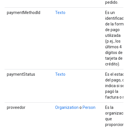
pedido.
paymentMethodId
Texto
Es un
identificador
de la forma
de pago
utilizada
(p.ej., los
últimos 4
dígitos de la
tarjeta de
crédito).
paymentStatus
Texto
Es el estado
del pago, qu
indica si se
pagó la
factura o no.
proveedor
Organization
o
Person
Es la
organizació
que
proporciona