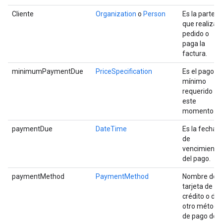
Cliente
Organization
o
Person
Es la parte
que realiza e
pedido o
paga la
factura.
minimumPaymentDue
PriceSpecification
Es el pago
mínimo
requerido en
este
momento.
paymentDue
DateTime
Es la fecha
de
vencimiento
del pago.
paymentMethod
PaymentMethod
Nombre de l
tarjeta de
crédito o de
otro método
de pago del