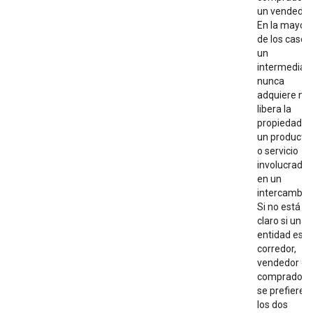
un vendedor
En la mayorí
de los casos,
un
intermediari
nunca
adquiere ni
libera la
propiedad d
un producto
o servicio
involucrado
en un
intercambio.
Si no está
claro si una
entidad es u
corredor,
vendedor o
comprador,
se prefieren
los dos