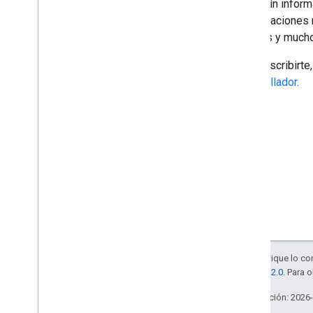
El boletín infor
Apps de Google Workspace
actualizaciones
Consola admin
.
eventos y much
Cloud Search
Gmail
Para suscribirt
Google Calendar
desarrollador
.
Google Chat
Google Classroom
Google Docs
Google Drive
Google Forms
Google Keep
Google Meet
Google Sheets
Google Sites
Google Slides
Salvo que se indique lo con
Google Tasks
licencia Apache 2.0
. Para 
Google Vault
Última actualización: 2026
Suscríbete a los eventos de Google