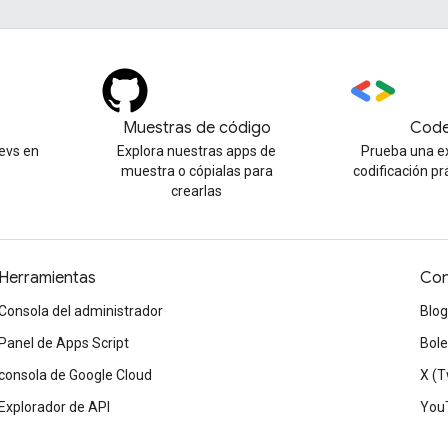
Muestras de código
Code
evs en
Explora nuestras apps de
Prueba una e
muestra o cópialas para
codificación pr
crearlas
Herramientas
Con
Consola del administrador
Blog
Panel de Apps Script
Bole
consola de Google Cloud
X (T
Explorador de API
You