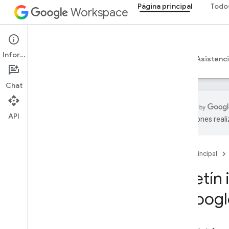
Página principal
Todo
Workspace
Página principal
Información
Descripción general
Explorador
Guías
Asistenc
Chat
API
traducciones real
Página principal
Productos para desarrolladores
Página principal
Comenzar
Compila con IA
Boletín
Probar ahora
y Goog
Modelo estandarizado de Google
Workspace para herramientas de
agentes y APIs