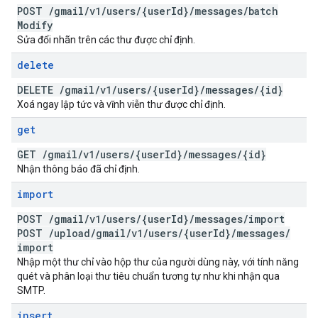
POST
/
gmail
/
v1
/
users
/
{user
Id}
/
messages
/
batch
Modify
Sửa đổi nhãn trên các thư được chỉ định.
delete
DELETE
/
gmail
/
v1
/
users
/
{user
Id}
/
messages
/
{id}
Xoá ngay lập tức và vĩnh viễn thư được chỉ định.
get
GET
/
gmail
/
v1
/
users
/
{user
Id}
/
messages
/
{id}
Nhận thông báo đã chỉ định.
import
POST
/
gmail
/
v1
/
users
/
{user
Id}
/
messages
/
import
POST
/
upload
/
gmail
/
v1
/
users
/
{user
Id}
/
messages
/
import
Nhập một thư chỉ vào hộp thư của người dùng này, với tính năng
quét và phân loại thư tiêu chuẩn tương tự như khi nhận qua
SMTP.
insert