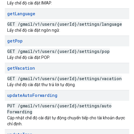
Lấy chế độ cài đặt IMAP.
get
Language
GET
/
gmail
/
v1
/
users
/
{user
Id}
/
settings
/
language
Lấy chế độ cài đặt ngôn ngữ.
get
Pop
GET
/
gmail
/
v1
/
users
/
{user
Id}
/
settings
/
pop
Lấy chế độ cài đặt POP.
get
Vacation
GET
/
gmail
/
v1
/
users
/
{user
Id}
/
settings
/
vacation
Lấy chế độ cài đặt thư trả lời tự động.
update
Auto
Forwarding
PUT
/
gmail
/
v1
/
users
/
{user
Id}
/
settings
/
auto
Forwarding
Cập nhật chế độ cài đặt tự động chuyển tiếp cho tài khoản được
chỉ định.