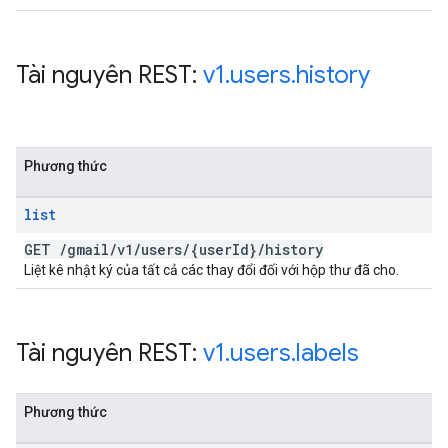
Tài nguyên REST:
v1
.
users
.
history
Phương thức
list
GET
/
gmail
/
v1
/
users
/
{user
Id}
/
history
Liệt kê nhật ký của tất cả các thay đổi đối với hộp thư đã cho.
Tài nguyên REST:
v1
.
users
.
labels
Phương thức