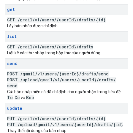
get
GET
/
gmail
/
v1
/
users
/
{user
Id}
/
drafts
/
{id}
Lấy bản nháp được chỉ định.
list
GET
/
gmail
/
v1
/
users
/
{user
Id}
/
drafts
Liệt kê các thư nháp trong hộp thư của người dùng.
send
POST
/
gmail
/
v1
/
users
/
{user
Id}
/
drafts
/
send
POST
/
upload
/
gmail
/
v1
/
users
/
{user
Id}
/
drafts
/
send
Gửi bản nháp hiện có đã chỉ định cho người nhận trong tiêu đề
To
Cc
Bcc
,
và
.
update
PUT
/
gmail
/
v1
/
users
/
{user
Id}
/
drafts
/
{id}
PUT
/
upload
/
gmail
/
v1
/
users
/
{user
Id}
/
drafts
/
{id}
Thay thế nội dung của bản nháp.