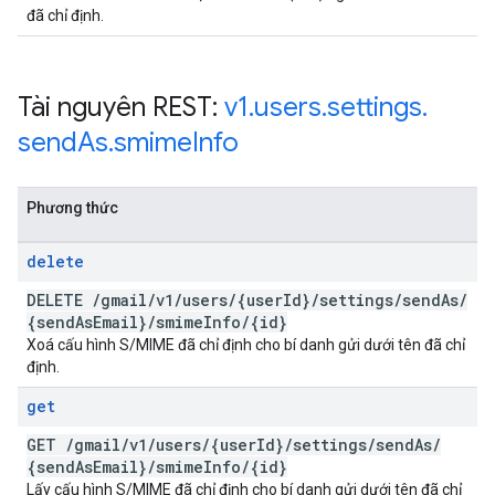
đã chỉ định.
Tài nguyên REST:
v1
.
users
.
settings
.
send
As
.
smime
Info
Phương thức
delete
DELETE
/
gmail
/
v1
/
users
/
{user
Id}
/
settings
/
send
As
/
{send
As
Email}
/
smime
Info
/
{id}
Xoá cấu hình S/MIME đã chỉ định cho bí danh gửi dưới tên đã chỉ
định.
get
GET
/
gmail
/
v1
/
users
/
{user
Id}
/
settings
/
send
As
/
{send
As
Email}
/
smime
Info
/
{id}
Lấy cấu hình S/MIME đã chỉ định cho bí danh gửi dưới tên đã chỉ