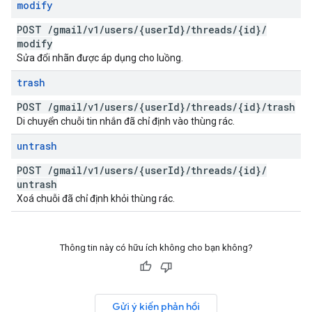
modify
POST
/
gmail
/
v1
/
users
/
{user
Id}
/
threads
/
{id}
/
modify
Sửa đổi nhãn được áp dụng cho luồng.
trash
POST
/
gmail
/
v1
/
users
/
{user
Id}
/
threads
/
{id}
/
trash
Di chuyển chuỗi tin nhắn đã chỉ định vào thùng rác.
untrash
POST
/
gmail
/
v1
/
users
/
{user
Id}
/
threads
/
{id}
/
untrash
Xoá chuỗi đã chỉ định khỏi thùng rác.
Thông tin này có hữu ích không cho bạn không?
Gửi ý kiến phản hồi