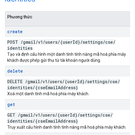
Phương thức
create
POST
/
gmail
/
v1
/
users
/
{user
Id}
/
settings
/
cse
/
identities
Tạo và định cấu hình một danh tính tính năng mã hoá phía máy
khách được phép gửi thư từ tài khoản người dùng.
delete
DELETE
/
gmail
/
v1
/
users
/
{user
Id}
/
settings
/
cse
/
identities
/
{cse
Email
Address}
Xoá một danh tính mã hoá phía máy khách.
get
GET
/
gmail
/
v1
/
users
/
{user
Id}
/
settings
/
cse
/
identities
/
{cse
Email
Address}
Truy xuất cấu hình danh tính tính năng mã hoá phía máy khách.