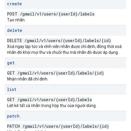
create
POST
/
gmail
/
v1
/
users
/
{user
Id}
/
labels
Tạo nhãn.
delete
DELETE
/
gmail
/
v1
/
users
/
{user
Id}
/
labels
/
{id}
Xoá ngay lập tức và vĩnh viễn nhãn được chỉ định, đồng thời xoá
nhãn đó khỏi mọi thư và chuỗi thư mà nhãn đó được áp dụng.
get
GET
/
gmail
/
v1
/
users
/
{user
Id}
/
labels
/
{id}
Nhận nhãn đã chỉ định.
list
GET
/
gmail
/
v1
/
users
/
{user
Id}
/
labels
Liệt kê tất cả nhãn trong hộp thư của người dùng.
patch
PATCH
/
gmail
/
v1
/
users
/
{user
Id}
/
labels
/
{id}