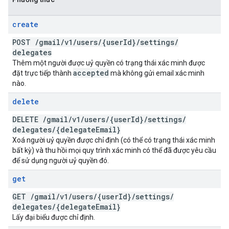
create
POST
/
gmail
/
v1
/
users
/
{user
Id}
/
settings
/
delegates
Thêm một người được uỷ quyền có trạng thái xác minh được
accepted
đặt trực tiếp thành
mà không gửi email xác minh
nào.
delete
DELETE
/
gmail
/
v1
/
users
/
{user
Id}
/
settings
/
delegates
/
{delegate
Email}
Xoá người uỷ quyền được chỉ định (có thể có trạng thái xác minh
bất kỳ) và thu hồi mọi quy trình xác minh có thể đã được yêu cầu
để sử dụng người uỷ quyền đó.
get
GET
/
gmail
/
v1
/
users
/
{user
Id}
/
settings
/
delegates
/
{delegate
Email}
Lấy đại biểu được chỉ định.