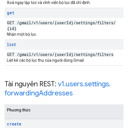
Xoá ngay lập tức và vĩnh viễn bộ lọc đã chỉ định.
get
GET
/
gmail
/
v1
/
users
/
{user
Id}
/
settings
/
filters
/
{id}
Nhận một bộ lọc.
list
GET
/
gmail
/
v1
/
users
/
{user
Id}
/
settings
/
filters
Liệt kê các bộ lọc thư của người dùng Gmail.
Tài nguyên REST:
v1
.
users
.
settings
.
forwarding
Addresses
Phương thức
create