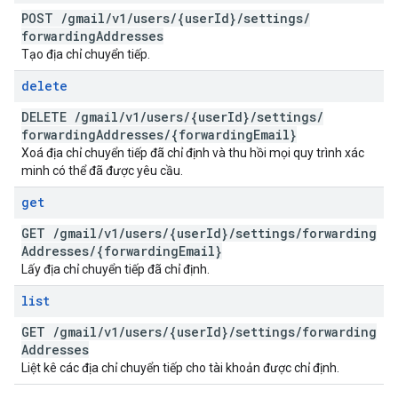
POST
/
gmail
/
v1
/
users
/
{user
Id}
/
settings
/
forwarding
Addresses
Tạo địa chỉ chuyển tiếp.
delete
DELETE
/
gmail
/
v1
/
users
/
{user
Id}
/
settings
/
forwarding
Addresses
/
{forwarding
Email}
Xoá địa chỉ chuyển tiếp đã chỉ định và thu hồi mọi quy trình xác
minh có thể đã được yêu cầu.
get
GET
/
gmail
/
v1
/
users
/
{user
Id}
/
settings
/
forwarding
Addresses
/
{forwarding
Email}
Lấy địa chỉ chuyển tiếp đã chỉ định.
list
GET
/
gmail
/
v1
/
users
/
{user
Id}
/
settings
/
forwarding
Addresses
Liệt kê các địa chỉ chuyển tiếp cho tài khoản được chỉ định.