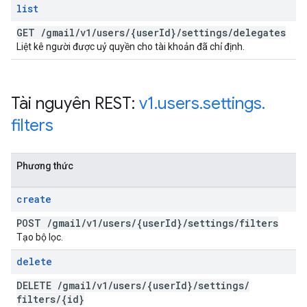
list
GET
/
gmail
/
v1
/
users
/
{user
Id}
/
settings
/
delegates
Liệt kê người được uỷ quyền cho tài khoản đã chỉ định.
Tài nguyên REST:
v1
.
users
.
settings
.
filters
Phương thức
create
POST
/
gmail
/
v1
/
users
/
{user
Id}
/
settings
/
filters
Tạo bộ lọc.
delete
DELETE
/
gmail
/
v1
/
users
/
{user
Id}
/
settings
/
filters
/
{id}