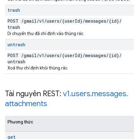
trash
POST
/
gmail
/
v1
/
users
/
{user
Id}
/
messages
/
{id}
/
trash
Di chuyển thư đã chỉ định vào thùng rác.
untrash
POST
/
gmail
/
v1
/
users
/
{user
Id}
/
messages
/
{id}
/
untrash
Xoá thư chỉ định khỏi thùng rác.
Tài nguyên REST:
v1
.
users
.
messages
.
attachments
Phương thức
get