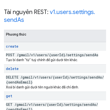
Tài nguyên REST:
v1
.
users
.
settings
.
send
As
Phương thức
create
POST
/
gmail
/
v1
/
users
/
{user
Id}
/
settings
/
send
As
Tạo bí danh "từ" tuỳ chỉnh để gửi dưới tên khác.
delete
DELETE
/
gmail
/
v1
/
users
/
{user
Id}
/
settings
/
send
As
/
{send
As
Email}
Xoá bí danh gửi dưới tên người khác đã chỉ định.
get
GET
/
gmail
/
v1
/
users
/
{user
Id}
/
settings
/
send
As
/
{send
As
Email}