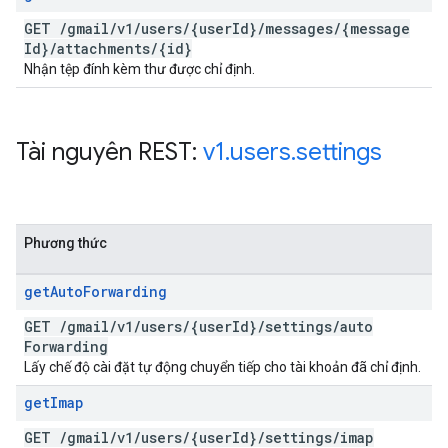
GET
/
gmail
/
v1
/
users
/
{user
Id}
/
messages
/
{message
Id}
/
attachments
/
{id}
Nhận tệp đính kèm thư được chỉ định.
Tài nguyên REST:
v1
.
users
.
settings
Phương thức
get
Auto
Forwarding
GET
/
gmail
/
v1
/
users
/
{user
Id}
/
settings
/
auto
Forwarding
Lấy chế độ cài đặt tự động chuyển tiếp cho tài khoản đã chỉ định.
get
Imap
GET
/
gmail
/
v1
/
users
/
{user
Id}
/
settings
/
imap