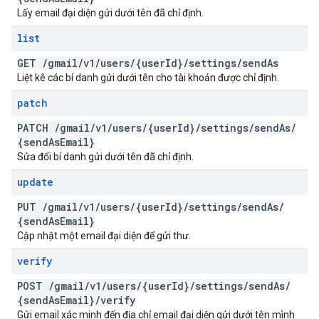
Lấy email đại diện gửi dưới tên đã chỉ định.
list
GET
/
gmail
/
v1
/
users
/
{user
Id}
/
settings
/
send
As
Liệt kê các bí danh gửi dưới tên cho tài khoản được chỉ định.
patch
PATCH
/
gmail
/
v1
/
users
/
{user
Id}
/
settings
/
send
As
/
{send
As
Email}
Sửa đổi bí danh gửi dưới tên đã chỉ định.
update
PUT
/
gmail
/
v1
/
users
/
{user
Id}
/
settings
/
send
As
/
{send
As
Email}
Cập nhật một email đại diện để gửi thư.
verify
POST
/
gmail
/
v1
/
users
/
{user
Id}
/
settings
/
send
As
/
{send
As
Email}
/
verify
Gửi email xác minh đến địa chỉ email đại diện gửi dưới tên mình