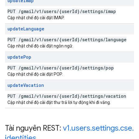
update
Imap
PUT
/
gmail
/
v1
/
users
/
{user
Id}
/
settings
/
imap
Cập nhật chế độ cài đặt IMAP.
update
Language
PUT
/
gmail
/
v1
/
users
/
{user
Id}
/
settings
/
language
Cập nhật chế độ cài đặt ngôn ngữ.
update
Pop
PUT
/
gmail
/
v1
/
users
/
{user
Id}
/
settings
/
pop
Cập nhật chế độ cài đặt POP.
update
Vacation
PUT
/
gmail
/
v1
/
users
/
{user
Id}
/
settings
/
vacation
Cập nhật chế độ cài đặt thư trả lời tự động khi đi vắng.
Tài nguyên REST:
v1
.
users
.
settings
.
cse
.
identities