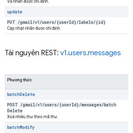
Vá nhãn được chỉ định.
update
PUT
/
gmail
/
v1
/
users
/
{user
Id}
/
labels
/
{id}
Cập nhật nhãn được chỉ định.
Tài nguyên REST:
v1
.
users
.
messages
Phương thức
batch
Delete
POST
/
gmail
/
v1
/
users
/
{user
Id}
/
messages
/
batch
Delete
Xoá nhiều thư theo mã thư.
batch
Modify