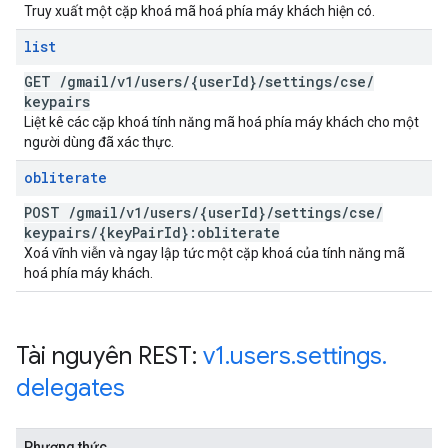
Truy xuất một cặp khoá mã hoá phía máy khách hiện có.
list
GET
/
gmail
/
v1
/
users
/
{user
Id}
/
settings
/
cse
/
keypairs
Liệt kê các cặp khoá tính năng mã hoá phía máy khách cho một
người dùng đã xác thực.
obliterate
POST
/
gmail
/
v1
/
users
/
{user
Id}
/
settings
/
cse
/
keypairs
/
{key
Pair
Id}:obliterate
Xoá vĩnh viễn và ngay lập tức một cặp khoá của tính năng mã
hoá phía máy khách.
Tài nguyên REST:
v1
.
users
.
settings
.
delegates
Phương thức