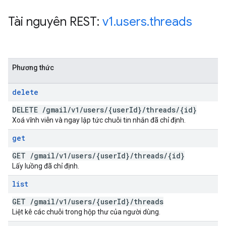
Tài nguyên REST:
v1
.
users
.
threads
Phương thức
delete
DELETE
/
gmail
/
v1
/
users
/
{user
Id}
/
threads
/
{id}
Xoá vĩnh viễn và ngay lập tức chuỗi tin nhắn đã chỉ định.
get
GET
/
gmail
/
v1
/
users
/
{user
Id}
/
threads
/
{id}
Lấy luồng đã chỉ định.
list
GET
/
gmail
/
v1
/
users
/
{user
Id}
/
threads
Liệt kê các chuỗi trong hộp thư của người dùng.