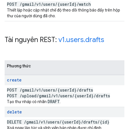
POST
/
gmail
/
v1
/
users
/
{user
Id}
/
watch
Thiết lập hoặc cập nhật chế độ theo dõi thông báo đẩy trên hộp
thư của người dùng đã cho.
Tài nguyên REST:
v1
.
users
.
drafts
Phương thức
create
POST
/
gmail
/
v1
/
users
/
{user
Id}
/
drafts
POST
/
upload
/
gmail
/
v1
/
users
/
{user
Id}
/
drafts
DRAFT
Tạo thư nháp có nhãn
.
delete
DELETE
/
gmail
/
v1
/
users
/
{user
Id}
/
drafts
/
{id}
Xoá ngay lập tức và vĩnh viễn bản nháp được chỉ định.