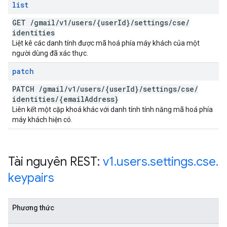
list
GET
/
gmail
/
v1
/
users
/
{user
Id}
/
settings
/
cse
/
identities
Liệt kê các danh tính được mã hoá phía máy khách của một
người dùng đã xác thực.
patch
PATCH
/
gmail
/
v1
/
users
/
{user
Id}
/
settings
/
cse
/
identities
/
{email
Address}
Liên kết một cặp khoá khác với danh tính tính năng mã hoá phía
máy khách hiện có.
Tài nguyên REST:
v1
.
users
.
settings
.
cse
.
keypairs
Phương thức