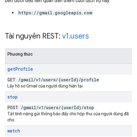
bên dưới đều liên quan đến điểm cuối dịch vụ này:
https://gmail.googleapis.com
Tài nguyên REST:
v1
.
users
Phương thức
get
Profile
GET
/
gmail
/
v1
/
users
/
{user
Id}
/
profile
Lấy hồ sơ Gmail của người dùng hiện tại.
stop
POST
/
gmail
/
v1
/
users
/
{user
Id}
/
stop
Tắt tính năng gửi thông báo đẩy cho hộp thư của người dùng đã
cho.
watch