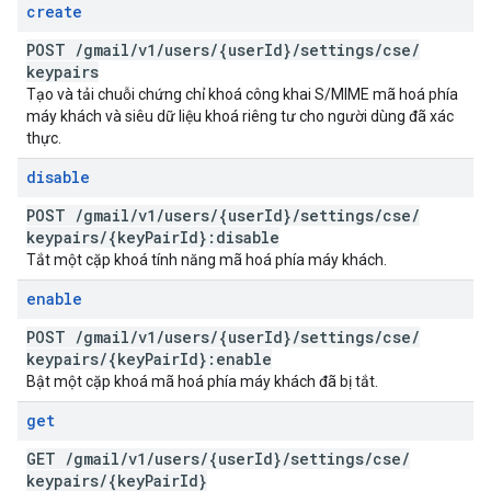
create
POST
/
gmail
/
v1
/
users
/
{user
Id}
/
settings
/
cse
/
keypairs
Tạo và tải chuỗi chứng chỉ khoá công khai S/MIME mã hoá phía
máy khách và siêu dữ liệu khoá riêng tư cho người dùng đã xác
thực.
disable
POST
/
gmail
/
v1
/
users
/
{user
Id}
/
settings
/
cse
/
keypairs
/
{key
Pair
Id}:disable
Tắt một cặp khoá tính năng mã hoá phía máy khách.
enable
POST
/
gmail
/
v1
/
users
/
{user
Id}
/
settings
/
cse
/
keypairs
/
{key
Pair
Id}:enable
Bật một cặp khoá mã hoá phía máy khách đã bị tắt.
get
GET
/
gmail
/
v1
/
users
/
{user
Id}
/
settings
/
cse
/
keypairs
/
{key
Pair
Id}