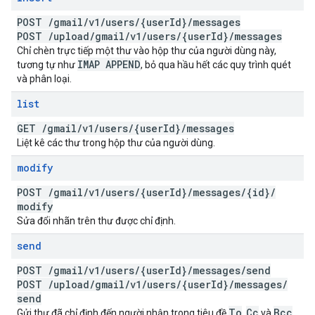
POST
/
gmail
/
v1
/
users
/
{user
Id}
/
messages
POST
/
upload
/
gmail
/
v1
/
users
/
{user
Id}
/
messages
Chỉ chèn trực tiếp một thư vào hộp thư của người dùng này,
IMAP APPEND
tương tự như
, bỏ qua hầu hết các quy trình quét
và phân loại.
list
GET
/
gmail
/
v1
/
users
/
{user
Id}
/
messages
Liệt kê các thư trong hộp thư của người dùng.
modify
POST
/
gmail
/
v1
/
users
/
{user
Id}
/
messages
/
{id}
/
modify
Sửa đổi nhãn trên thư được chỉ định.
send
POST
/
gmail
/
v1
/
users
/
{user
Id}
/
messages
/
send
POST
/
upload
/
gmail
/
v1
/
users
/
{user
Id}
/
messages
/
send
To
Cc
Bcc
Gửi thư đã chỉ định đến người nhận trong tiêu đề
,
và
.