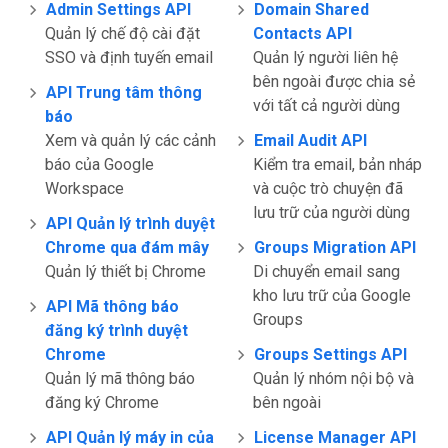
Admin Settings API
Domain Shared
Quản lý chế độ cài đặt
Contacts API
SSO và định tuyến email
Quản lý người liên hệ
bên ngoài được chia sẻ
API Trung tâm thông
với tất cả người dùng
báo
Xem và quản lý các cảnh
Email Audit API
báo của Google
Kiểm tra email, bản nháp
Workspace
và cuộc trò chuyện đã
lưu trữ của người dùng
API Quản lý trình duyệt
Chrome qua đám mây
Groups Migration API
Quản lý thiết bị Chrome
Di chuyển email sang
kho lưu trữ của Google
API Mã thông báo
Groups
đăng ký trình duyệt
Chrome
Groups Settings API
Quản lý mã thông báo
Quản lý nhóm nội bộ và
đăng ký Chrome
bên ngoài
API Quản lý máy in của
License Manager API