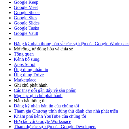
Google Keep
Google Meet
Google Sheets
Google Sites
Google Slides
Google Tasks
Google Vault
Đăng ký nhận thông báo về các sự kiện của Google Workspac
Mở rộng, tự động hóa và chia sẻ
Tổng quan
Kênh bổ sung
Apps Script
Ứng dụng nhắn tin
Ứng dụng Drive
Marketplace
Ghi chú phát hành
Các thay đổi gần đây về sản phẩm
Mục lục ghi chú phát hành
Nắm bắt thông tin
Đăng ký nhận bản tin của chúng tôi
Tham gia Chương trình dùng thử dành cho nhà phát triển
Khám phá kênh YouTube của chúng tôi
Hợp tác với Google Workspace
Tham dự các sự kiện của Google Developers