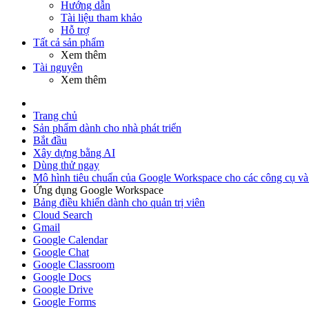
Hướng dẫn
Tài liệu tham khảo
Hỗ trợ
Tất cả sản phẩm
Xem thêm
Tài nguyên
Xem thêm
Trang chủ
Sản phẩm dành cho nhà phát triển
Bắt đầu
Xây dựng bằng AI
Dùng thử ngay
Mô hình tiêu chuẩn của Google Workspace cho các công cụ và 
Ứng dụng Google Workspace
Bảng điều khiển dành cho quản trị viên
Cloud Search
Gmail
Google Calendar
Google Chat
Google Classroom
Google Docs
Google Drive
Google Forms