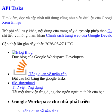
API Tasks
Tìm kiếm, đọc và cập nhật nội dung cũng như siêu dữ liệu của Googl
Xem tài liệu
Trừ phi có lưu ý khác, nội dung của trang này được cấp phép theo
Gi
chi tiết, vui lòng tham khảo
Chính sách trang web của Google Develo
Cập nhật lần gần đây nhất: 2026-05-27 UTC.
Blog
Đọc blog của Google Workspace Developers
Tổng quan về ngăn xếp
Đặt câu hỏi bằng thẻ google-tasks
file_download
Thư viện ứng dụng
Tải một thư viện ứng dụng cho ngôn ngữ ưa thích của bạn
Google Workspace cho nhà phát triển
Tổng quan về nền tảng