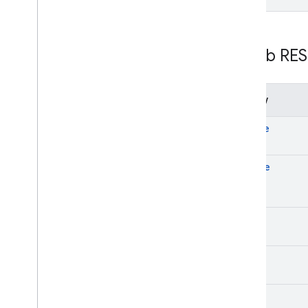
Zasób RES
Metody
create
delete
get
list
patch