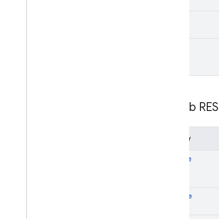
E-maile z promocjami
Propozycje schema
.
org
stop
Dostawca treści na Androida
watch
Podsumowanie zasobu
Umowa Gmail
Zasób RES
Metody
create
delete