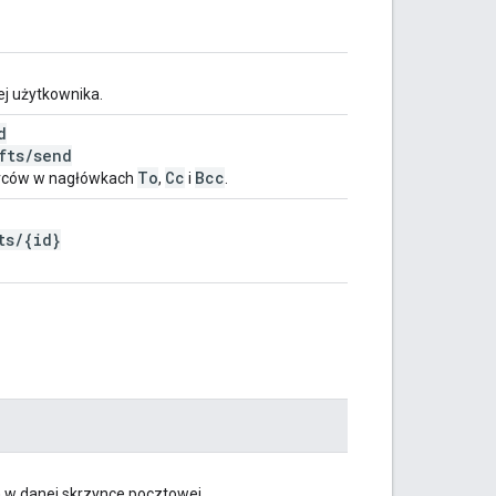
ej użytkownika.
d
fts
/
send
To
Cc
Bcc
iorców w nagłówkach
,
i
.
ts
/
{id}
 w danej skrzynce pocztowej.