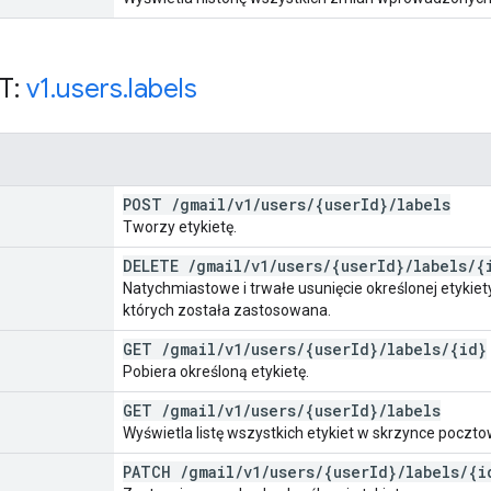
T:
v1
.
users
.
labels
POST
/
gmail
/
v1
/
users
/
{user
Id}
/
labels
Tworzy etykietę.
DELETE
/
gmail
/
v1
/
users
/
{user
Id}
/
labels
/
{
Natychmiastowe i trwałe usunięcie określonej etykiety
których została zastosowana.
GET
/
gmail
/
v1
/
users
/
{user
Id}
/
labels
/
{id}
Pobiera określoną etykietę.
GET
/
gmail
/
v1
/
users
/
{user
Id}
/
labels
Wyświetla listę wszystkich etykiet w skrzynce poczto
PATCH
/
gmail
/
v1
/
users
/
{user
Id}
/
labels
/
{i