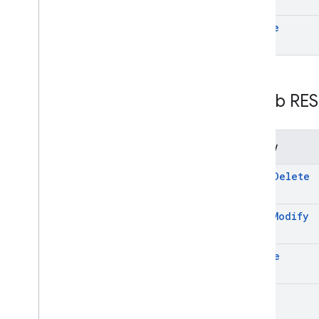
update
Zasób RES
Metody
batch
Delete
batch
Modify
delete
get