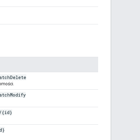
atch
Delete
omości.
atch
Modify
/
{id}
d}