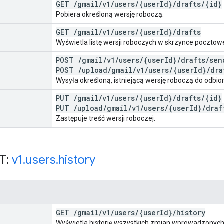
GET
/
gmail
/
v1
/
users
/
{user
Id}
/
drafts
/
{id}
Pobiera określoną wersję roboczą.
GET
/
gmail
/
v1
/
users
/
{user
Id}
/
drafts
Wyświetla listę wersji roboczych w skrzynce pocztow
POST
/
gmail
/
v1
/
users
/
{user
Id}
/
drafts
/
sen
POST
/
upload
/
gmail
/
v1
/
users
/
{user
Id}
/
dra
Wysyła określoną, istniejącą wersję roboczą do odb
PUT
/
gmail
/
v1
/
users
/
{user
Id}
/
drafts
/
{id}
PUT
/
upload
/
gmail
/
v1
/
users
/
{user
Id}
/
draf
Zastępuje treść wersji roboczej.
T:
v1
.
users
.
history
GET
/
gmail
/
v1
/
users
/
{user
Id}
/
history
Wyświetla historię wszystkich zmian wprowadzonych