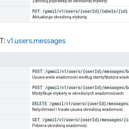
Zastosuj poprawkę do określonej etykiety.
PUT
/
gmail
/
v1
/
users
/
{user
Id}
/
labels
/
{id}
Aktualizuje określoną etykietę.
T:
v1
.
users
.
messages
POST
/
gmail
/
v1
/
users
/
{user
Id}
/
messages
/
b
Usuwa wiele wiadomości według identyfikatora wiad
POST
/
gmail
/
v1
/
users
/
{user
Id}
/
messages
/
b
Modyfikuje etykiety w określonych wiadomościach.
DELETE
/
gmail
/
v1
/
users
/
{user
Id}
/
messages
Natychmiast i trwale usuwa określoną wiadomość.
GET
/
gmail
/
v1
/
users
/
{user
Id}
/
messages
/
{i
Pobiera określoną wiadomość.