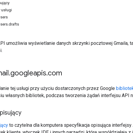
ujący
 usługi
users
sers.drafts
API umożliwia wyświetlanie danych skrzynki pocztowej Gmaila, tak
i.
ail
.
googleapis
.
com
nie tej usługi przy użyciu dostarczonych przez Google
bibliote
iu własnych bibliotek, podczas tworzenia żądań interfejsu API 
isujący
jący
to czytelna dla komputera specyfikacja opisująca interfejsy
tek klienta, wtyczek IDE i innych narzędzi, które współdziałają 