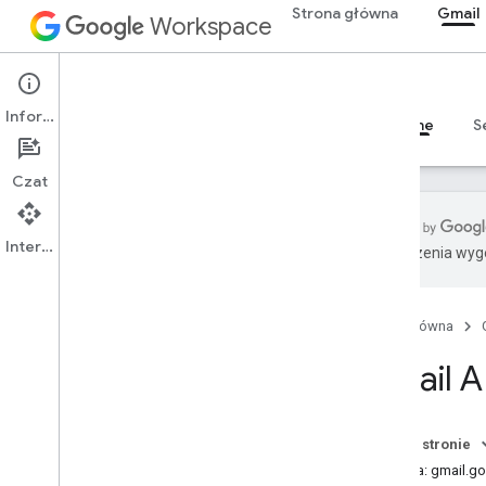
Strona główna
Gmail
Workspace
Gmail
Informacje
Przegląd
Przewodniki
Materiały referencyjne
S
Czat
Interfejs API
Tłumaczenia wyge
Gmail API
1
Strona główna
Podsumowanie zasobu
Gmail A
Zasoby REST
użytkownika
wersje
_
użytkowników
.
wersja
robocza
Na tej stronie
user
.
history
Usługa: gmail.g