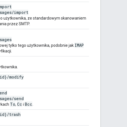
mport
sages
/
import
tego użytkownika, ze standardowym skanowaniem
rania przez SMTP.
sages
IMAP
wej tylko tego użytkownika, podobnie jak
ikacji.
ytkownika.
id}
/
modify
end
sages
/
send
To
Cc
Bcc
wkach
,
i
.
id}
/
trash