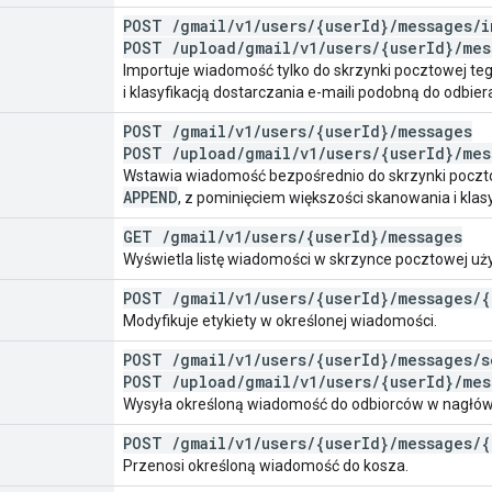
POST
/
gmail
/
v1
/
users
/
{user
Id}
/
messages
/
i
POST
/
upload
/
gmail
/
v1
/
users
/
{user
Id}
/
mes
Importuje wiadomość tylko do skrzynki pocztowej 
i klasyfikacją dostarczania e-maili podobną do odbie
POST
/
gmail
/
v1
/
users
/
{user
Id}
/
messages
POST
/
upload
/
gmail
/
v1
/
users
/
{user
Id}
/
mes
Wstawia wiadomość bezpośrednio do skrzynki poczto
APPEND
, z pominięciem większości skanowania i klasyf
GET
/
gmail
/
v1
/
users
/
{user
Id}
/
messages
Wyświetla listę wiadomości w skrzynce pocztowej uż
POST
/
gmail
/
v1
/
users
/
{user
Id}
/
messages
/
{
Modyfikuje etykiety w określonej wiadomości.
POST
/
gmail
/
v1
/
users
/
{user
Id}
/
messages
/
s
POST
/
upload
/
gmail
/
v1
/
users
/
{user
Id}
/
mes
Wysyła określoną wiadomość do odbiorców w nagłó
POST
/
gmail
/
v1
/
users
/
{user
Id}
/
messages
/
{
Przenosi określoną wiadomość do kosza.