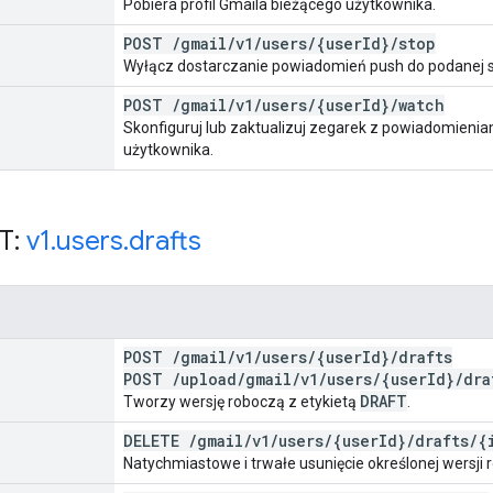
Pobiera profil Gmaila bieżącego użytkownika.
POST
/
gmail
/
v1
/
users
/
{user
Id}
/
stop
Wyłącz dostarczanie powiadomień push do podanej s
POST
/
gmail
/
v1
/
users
/
{user
Id}
/
watch
Skonfiguruj lub zaktualizuj zegarek z powiadomieni
użytkownika.
T:
v1
.
users
.
drafts
POST
/
gmail
/
v1
/
users
/
{user
Id}
/
drafts
POST
/
upload
/
gmail
/
v1
/
users
/
{user
Id}
/
dra
DRAFT
Tworzy wersję roboczą z etykietą
.
DELETE
/
gmail
/
v1
/
users
/
{user
Id}
/
drafts
/
{
Natychmiastowe i trwałe usunięcie określonej wersji 