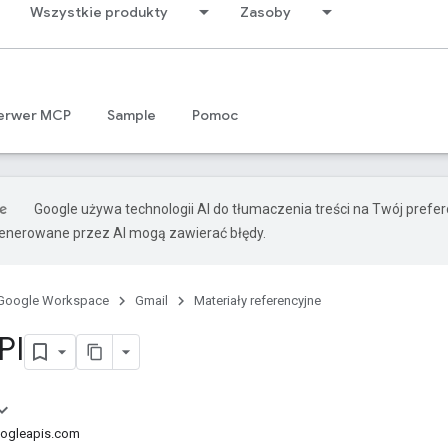
Wszystkie produkty
Zasoby
erwer MCP
Sample
Pomoc
Google używa technologii AI do tłumaczenia treści na Twój prefe
nerowane przez AI mogą zawierać błędy.
Google Workspace
Gmail
Materiały referencyjne
PI
oogleapis.com