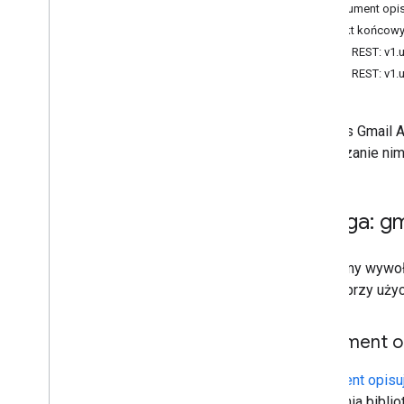
etykieta
_
użytkowników
Dokument opis
users
.
messages
Punkt końcowy
users
.
messages
.
attachments
Zasób REST: v1.
ustawienia
.
użytkowników
Zasób REST: v1.u
users
.
settings
.
cse
.
identities
użytkowników
.
ustawienia
.
cse
.
klucze
.
Interfejs Gmail 
users
.
settings
.
delegates
zarządzanie nim
users
.
settings
.
filters
users
.
settings
.
forwarding
Addresses
users
.
settings
.
send
As
Usługa: gm
users
.
settings
.
send
As
.
smime
Info
users
.
threads
Zalecamy wywoła
usługę przy użyc
Typy
Automatyczne przekazywanie dalej
Format
Dokument op
Ustawienia Imap
Wewnętrzne
_
źródło
_
danych
Dokument opisu
Ustawienia języka
tworzenia biblio