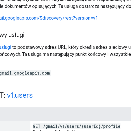
le dokumentów opisujących. Ta usługa dostarcza następujący dok
ail.googleapis.com/$discovery/rest?version=v1
wy usługi
sługi
to podstawowy adres URL, który określa adres sieciowy us
ońcowych. Ta usługa ma następujący punkt końcowy i wszystkie 
gmail.googleapis.com
T:
v1
.
users
GET
/
gmail
/
v1
/
users
/
{user
Id}
/
profile