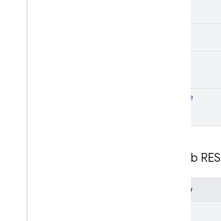
get
list
send
update
Zasób RES
Metody
list