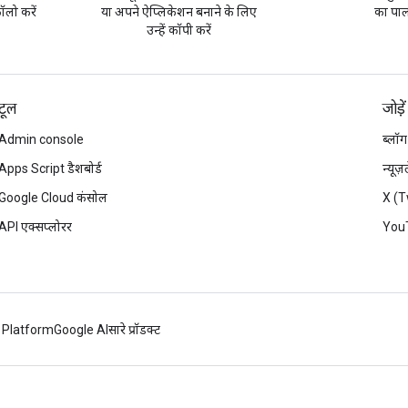
लो करें
या अपने ऐप्लिकेशन बनाने के लिए
का पाल
उन्हें कॉपी करें
टूल
जोड़ें
Admin console
ब्लॉग
Apps Script डैशबोर्ड
न्यूज
Google Cloud कंसोल
X (T
API एक्सप्लोरर
You
 Platform
Google AI
सारे प्रॉडक्ट