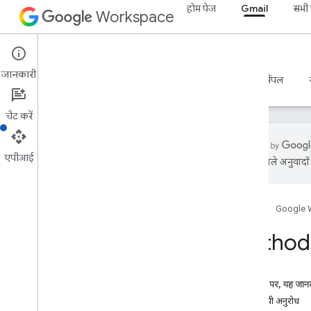
होम पेज
Gmail
सभी प
Workspace
Gmail
जानकारी
खास जानकारी
गाइड
रेफ़रंस
एमसीपी सर्वर
सैंपल
चैट करें
एपीआई
एआई से मिले अनुवादों म
Gmail API
v1
होम पेज
Google 
संसाधन की खास जानकारी
Method:
REST के संसाधन
users
उपयोगकर्ता
.
ड्राफ़्ट
इस पेज पर, यह जानक
इस्तेमाल करने वाले
एचटीटीपी अनुरोध
users
.
labels