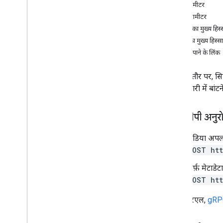
पाथ पैरामीटर
उपयोगकर्ता
.
मैसेज
क्वेरी पैरामीटर
खास जानकारी
अनुरोध का मुख्य हिस्
batch
Delete
जवाब का मुख्य हिस्सा
बैच में बदलाव करें
अनुमति पाने के लिंक
मिटाएं
पाएं
यह सीधे तौर पर, सि
इंपोर्ट करें
और कैटगरी में बांटन
insert
सूची
बदलें
एचटीटीपी अनुर
भेजें
मीडिया अपल
ट्रैश
POST htt
ट्रैश से निकालें
users
.
messages
.
attachment
सिर्फ़ मेटाड
उपयोगकर्ता सेटिंग
POST htt
users
.
settings
.
cse
.
identities
users
.
settings
.
cse
.
key जोड़े
यह यूआरएल,
gRPC
users
.
settings
.
delegate
users
.
settings
.
filters