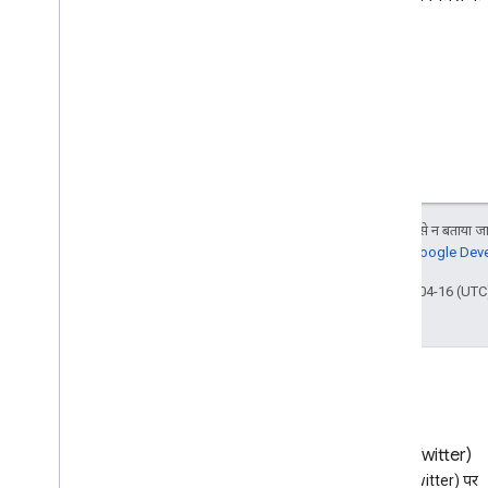
जब तक कुछ अलग से न बताया जाए
जानकारी के लिए,
Google Devel
आखिरी बार 2026-04-16 (UTC)
ब्लॉग
X (Twitter)
Google Workspace डेवलपर ब्लॉग
X (Twitter) पर