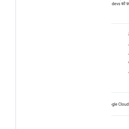
पढ़ें
@workspacedevs को फ़ॉ
डेवलपर के लिए Google Workspace
प्लैटफ़ॉर्म की खास जानकारी
डेवलपर के लिए प्रॉडक्ट
रिलीज़ टिप्पणियां
डेवलपर सहायता
सेवा की शर्तों
Android
Chrome
Firebase
Google Cloud
शर्तें
निजता
Manage cookies