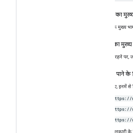
v2
वर्शन 2बीटा
अनुरोध का मुख्य
v1
अनुरोध के मुख्य भाग
ईमेल मार्कअप
मार्कअप प्रकार
जवाब का मुख्य 
कार्रवाइयां
ऑर्डर
कामयाब रहने पर, जवा
आरक्षण
इस्तेमाल किए जा सकने वाले फ़ॉर्मैट
अनुमति पाने के
प्रकार
ईमेल प्रमोशन
इसके लिए, इनमें स
Schema
.
org के प्रस्ताव
https://
Android कॉन्टेंट देने वाला
https://
संसाधन की खास जानकारी
Gmailकॉन्ट्रैक्ट
https://
ज़्यादा जानकारी के