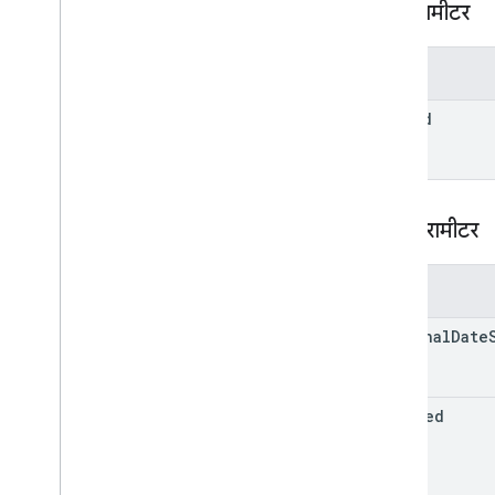
पाथ पैरामीटर
इस्तेमाल करने वाले लोगों की सेटिंग
.
फ़ॉरवर्डिंग
के पते
users
.
settings
.
send
As
पैरामीटर
users
.
settings
.
send
As
.
smime
Info
user
Id
उपयोगकर्ता
.
थ्रेड
प्रकार
अपने-आप फ़ॉरवर्ड करने की सुविधा
फ़ॉर्मैट
क्वेरी पैरामीटर
Imapसेटिंग
Internal
Date
Source
पैरामीटर
भाषा सेटिंग
पॉप सेटिंग
internal
Date
छुट्टी की सेटिंग
क्वेरी पैरामीटर
क्लाइंट लाइब्रेरी
deleted
इस्तेमाल करने की सीमा
पोस्टमास्टर टूल API