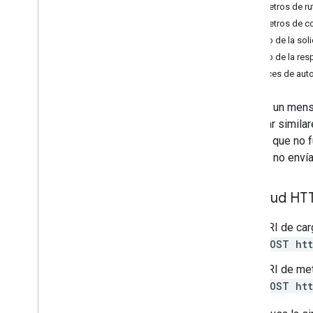
Parámetros de ru
usuarios
.
mensajes
Parámetros de c
Descripción general
Cuerpo de la soli
batch
Delete
Cuerpo de la res
lote
Modificar
Alcances de auto
delete
get
Importa un mensa
import
estándar similar
insert
posible que no f
list
método no envía
modificar
enviar
Papelera
Solicitud HT
restaurar
URI de car
users
.
messages
.
attachments
POST htt
configuracióndeusuarios
users
.
settings
.
cse
.
identities
URI de met
user
.
settings
.
cse
.
keypairs
POST htt
users
.
settings
.
delegates
users
.
settings
.
filters