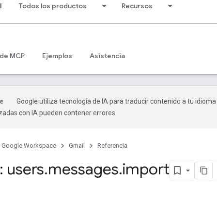
l
Todos los productos
Recursos
 de MCP
Ejemplos
Asistencia
Google utiliza tecnología de IA para traducir contenido a tu idioma
izadas con IA pueden contener errores.
Google Workspace
Gmail
Referencia
 users
.
messages
.
import