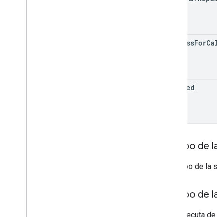
v2beta
v1
process
For
Ca
Lenguaje de marcado de correos
electrónicos
Tipos de lenguaje de marcado
Acciones
Pedidos
deleted
Reservas
Formatos admitidos
Tipos
Promociones por correo electrónico
Cuerpo de la
Propuestas de Schema
.
org
El cuerpo de la 
Proveedor de contenido de Android
Resumen de recursos
Contrato de Gmail
Cuerpo de l
Si se ejecuta de