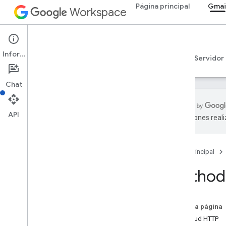
Página principal
Gmai
Workspace
Gmail
Información
Descripción general
Guías
Referencia
Servidor
Chat
API
traducciones real
API de Gmail
v1
Página principal
Resumen de recursos
Method:
Recursos de REST
users
Borradores de usuarios
En esta página
usuarios
.
historial
Solicitud HTTP
usuarios
.
etiquetas