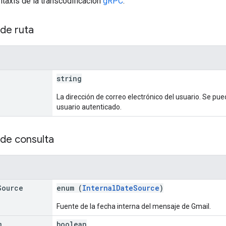
ntaxis de la transcodificación
gRPC
.
de ruta
string
La dirección de correo electrónico del usuario. Se pue
usuario autenticado.
de consulta
Source
enum (
InternalDateSource
)
Fuente de la fecha interna del mensaje de Gmail.
m
boolean