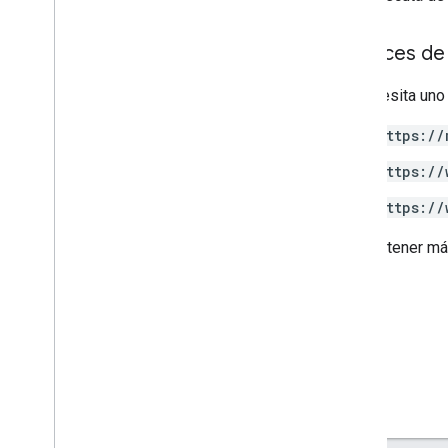
Alcances de 
Se necesita uno
https://
https://
https://
Para obtener má