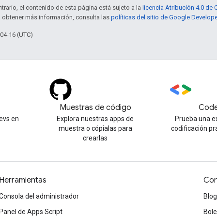
trario, el contenido de esta página está sujeto a la
licencia Atribución 4.0 d
a obtener más información, consulta las
políticas del sitio de Google Develop
-04-16 (UTC)
Muestras de código
Code
evs en
Explora nuestras apps de
Prueba una e
muestra o cópialas para
codificación pr
crearlas
Herramientas
Con
Consola del administrador
Blog
Panel de Apps Script
Bole