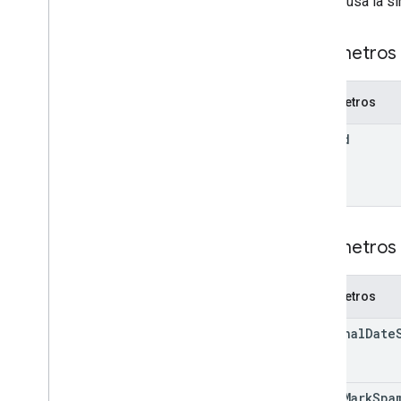
La URL usa la si
users
.
settings
.
forwarding
Addresses
users
.
settings
.
send
As
Parámetros 
users
.
settings
.
send
As
.
smime
Info
usuarios
.
subprocesos
Parámetros
Tipos
user
Id
Reenvío automático
Formato
Configuración de Imap
Fuente de la fecha interna
Configuración de idioma
Parámetros 
Configuración de pop
Configuración de vacaciones
Parámetros de consulta
Parámetros
Bibliotecas cliente
Límites de uso
internal
Date
API de Postmaster Tools
v2
never
Mark
Spa