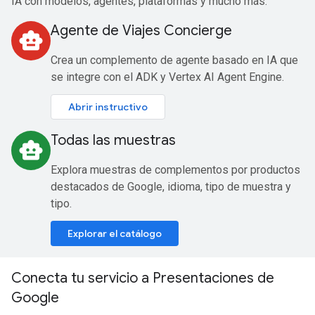
IA con modelos, agentes, plataformas y mucho más.
Agente de Viajes Concierge
smart_toy
Crea un complemento de agente basado en IA que
se integre con el ADK y Vertex AI Agent Engine.
Abrir instructivo
Todas las muestras
smart_toy
Explora muestras de complementos por productos
destacados de Google, idioma, tipo de muestra y
tipo.
Explorar el catálogo
Conecta tu servicio a Presentaciones de
Google