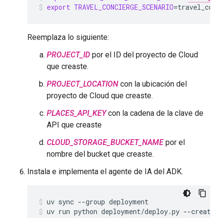
export
TRAVEL_CONCIERGE_SCENARIO
=
travel_con
Reemplaza lo siguiente:
PROJECT_ID
por el ID del proyecto de Cloud
que creaste.
PROJECT_LOCATION
con la ubicación del
proyecto de Cloud que creaste.
PLACES_API_KEY
con la cadena de la clave de
API que creaste
CLOUD_STORAGE_BUCKET_NAME
por el
nombre del bucket que creaste.
Instala e implementa el agente de IA del ADK.
uv
sync
--group
deployment
uv
run
python
deployment/deploy.py
--create