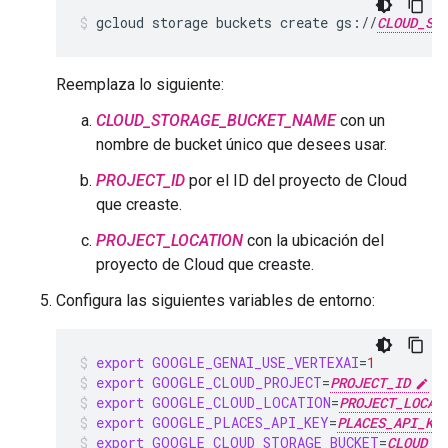
gcloud
storage
buckets
create
gs://
CLOUD_ST
Reemplaza lo siguiente:
CLOUD_STORAGE_BUCKET_NAME
con un
nombre de bucket único que desees usar.
PROJECT_ID
por el ID del proyecto de Cloud
que creaste.
PROJECT_LOCATION
con la ubicación del
proyecto de Cloud que creaste.
Configura las siguientes variables de entorno:
export
GOOGLE_GENAI_USE_VERTEXAI
=
1
export
GOOGLE_CLOUD_PROJECT
=
PROJECT_ID
export
GOOGLE_CLOUD_LOCATION
=
PROJECT_LOCAT
export
GOOGLE_PLACES_API_KEY
=
PLACES_API_KE
export
GOOGLE_CLOUD_STORAGE_BUCKET
=
CLOUD_S