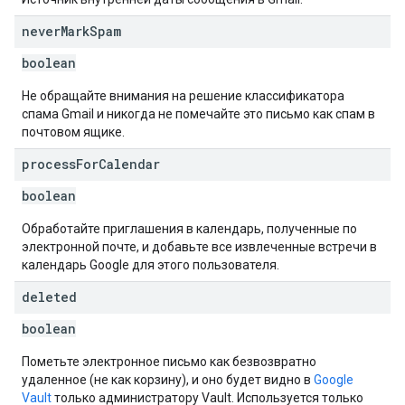
never
Mark
Spam
boolean
Не обращайте внимания на решение классификатора
спама Gmail и никогда не помечайте это письмо как спам в
почтовом ящике.
process
For
Calendar
boolean
Обработайте приглашения в календарь, полученные по
электронной почте, и добавьте все извлеченные встречи в
календарь Google для этого пользователя.
deleted
boolean
Пометьте электронное письмо как безвозвратно
удаленное (не как корзину), и оно будет видно в
Google
Vault
только администратору Vault. Используется только