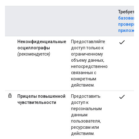
Требуетс
базовая
проверка
приложен
check
Неконфиденциальные
Предоставляйте
осциллографы
доступ только к
(рекомендуется)
ограниченному
объему данных,
непосредственно
связанных с
конкретным
действием.
check
Прицелы повышенной
Предоставить
чувствительности
доступ к
персональным
данным
пользователя,
ресурсам или
действиям.