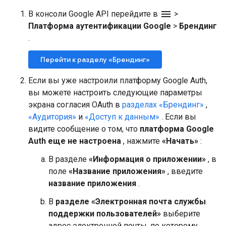
menu
В консоли Google API перейдите в
>
Платформа аутентификации Google
>
Брендинг
.
Перейти к разделу «Брендинг»
Если вы уже настроили платформу Google Auth,
вы можете настроить следующие параметры
экрана согласия OAuth в
разделах «Брендинг»
,
«Аудитория»
и
«Доступ к данным»
. Если вы
видите сообщение о том, что
платформа Google
Auth еще не настроена
, нажмите
«Начать»
:
В разделе
«Информация о приложении»
, в
поле
«Название приложения»
, введите
название приложения
.
В
разделе «Электронная почта службы
поддержки пользователей»
выберите
адрес электронной почты, по которому