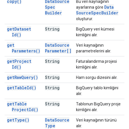
copy(
)
Data
Source
Bu veri kaynağının
Spec
Data
ayarlarına göre
Builder
Source
Spec
Builder
oluşturur.
get
Dataset
String
BigQuery veri kümesi
Id(
)
kimliğini alır.
get
Data
Source
Veri kaynağının
Parameters(
)
Parameter[]
parametrelerini alır.
get
Project
String
Faturalandırma projesi
Id(
)
kimliğini alır.
get
Raw
Query(
)
String
Ham sorgu dizesini alır.
get
Table
Id(
)
String
BigQuery tablo kimliğini
alır.
get
Table
String
Tablonun BigQuery proje
Project
Id(
)
kimliğini alır.
get
Type(
)
Data
Source
Veri kaynağının türünü
Type
alır.