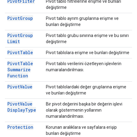
Pivot
Filter
Pivot tablo filtrelerine erişme ve bunları
değiştirme
Pivot
Group
Pivot tablo ayrım gruplarına erişme ve
bunları değiştirme
Pivot
Group
Pivot tablo grubu sınırına erişme ve bu sınırı
Limit
değiştirme
Pivot
Table
Pivot tablolara erişme ve bunları değiştirme
Pivot
Table
Pivot tablo verilerini özetleyen işlevlerin
Summarize
numaralandırılması.
Function
Pivot
Value
Pivot tablolardaki değer gruplarına erişme
ve bunları değiştirme
Pivot
Value
Bir pivot değerini başka bir değerin işlevi
Display
Type
olarak göstermenin yollarının
numaralandırılması.
Protection
Korunan aralıklara ve sayfalara erişip
bunları değiştirme