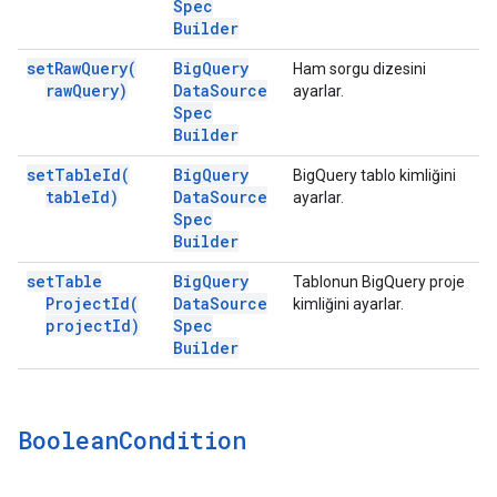
Spec
Builder
set
Raw
Query(
Big
Query
Ham sorgu dizesini
raw
Query)
Data
Source
ayarlar.
Spec
Builder
set
Table
Id(
Big
Query
BigQuery tablo kimliğini
table
Id)
Data
Source
ayarlar.
Spec
Builder
set
Table
Big
Query
Tablonun BigQuery proje
Project
Id(
Data
Source
kimliğini ayarlar.
project
Id)
Spec
Builder
Boolean
Condition