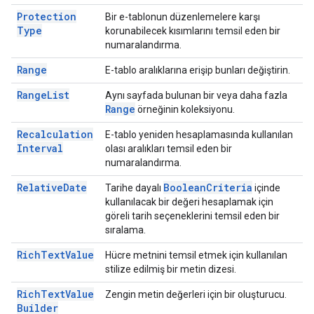
Protection
Bir e-tablonun düzenlemelere karşı
Type
korunabilecek kısımlarını temsil eden bir
numaralandırma.
Range
E-tablo aralıklarına erişip bunları değiştirin.
Range
List
Aynı sayfada bulunan bir veya daha fazla
Range
örneğinin koleksiyonu.
Recalculation
E-tablo yeniden hesaplamasında kullanılan
Interval
olası aralıkları temsil eden bir
numaralandırma.
Relative
Date
Boolean
Criteria
Tarihe dayalı
içinde
kullanılacak bir değeri hesaplamak için
göreli tarih seçeneklerini temsil eden bir
sıralama.
Rich
Text
Value
Hücre metnini temsil etmek için kullanılan
stilize edilmiş bir metin dizesi.
Rich
Text
Value
Zengin metin değerleri için bir oluşturucu.
Builder