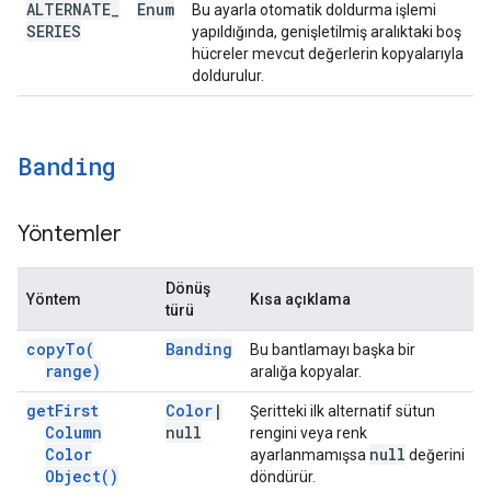
ALTERNATE
_
Enum
Bu ayarla otomatik doldurma işlemi
SERIES
yapıldığında, genişletilmiş aralıktaki boş
hücreler mevcut değerlerin kopyalarıyla
doldurulur.
Banding
Yöntemler
Dönüş
Yöntem
Kısa açıklama
türü
copy
To(
Banding
Bu bantlamayı başka bir
range)
aralığa kopyalar.
get
First
Color
|
Şeritteki ilk alternatif sütun
Column
null
rengini veya renk
Color
null
ayarlanmamışsa
değerini
Object(
)
döndürür.