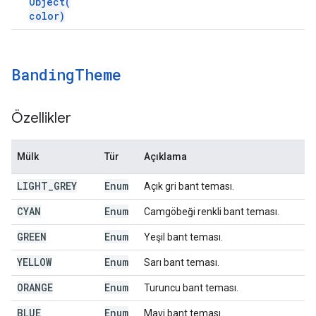
Object(
color)
Banding
Theme
Özellikler
Mülk
Tür
Açıklama
LIGHT
_
GREY
Enum
Açık gri bant teması.
CYAN
Enum
Camgöbeği renkli bant teması.
GREEN
Enum
Yeşil bant teması.
YELLOW
Enum
Sarı bant teması.
ORANGE
Enum
Turuncu bant teması.
BLUE
Enum
Mavi bant teması.