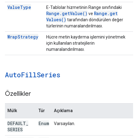
Value
Type
E-Tablolar hizmetinin Range sınıfındaki
Range
.
get
Value(
)
Range
.
get
ve
Values(
)
tarafından döndürülen değer
türlerinin numaralandırılması.
Wrap
Strategy
Hücre metin kaydırma işlemini yönetmek
için kullanılan stratejilerin
numaralandırılması.
Auto
Fill
Series
Özellikler
Mülk
Tür
Açıklama
DEFAULT
_
Enum
Varsayılan.
SERIES