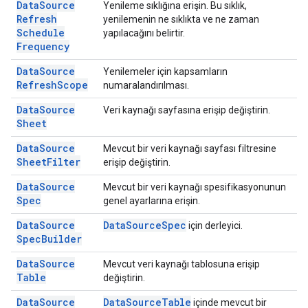
Data
Source
Yenileme sıklığına erişin. Bu sıklık,
Refresh
yenilemenin ne sıklıkta ve ne zaman
Schedule
yapılacağını belirtir.
Frequency
Data
Source
Yenilemeler için kapsamların
Refresh
Scope
numaralandırılması.
Data
Source
Veri kaynağı sayfasına erişip değiştirin.
Sheet
Data
Source
Mevcut bir veri kaynağı sayfası filtresine
Sheet
Filter
erişip değiştirin.
Data
Source
Mevcut bir veri kaynağı spesifikasyonunun
Spec
genel ayarlarına erişin.
Data
Source
Data
Source
Spec
için derleyici.
Spec
Builder
Data
Source
Mevcut veri kaynağı tablosuna erişip
Table
değiştirin.
Data
Source
Data
Source
Table
içinde mevcut bir