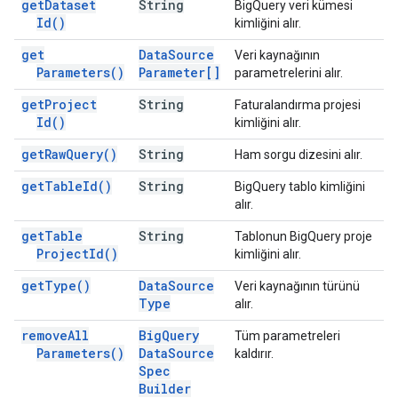
get
Dataset
String
BigQuery veri kümesi
Id(
)
kimliğini alır.
get
Data
Source
Veri kaynağının
Parameters(
)
Parameter[]
parametrelerini alır.
get
Project
String
Faturalandırma projesi
Id(
)
kimliğini alır.
get
Raw
Query(
)
String
Ham sorgu dizesini alır.
get
Table
Id(
)
String
BigQuery tablo kimliğini
alır.
get
Table
String
Tablonun BigQuery proje
Project
Id(
)
kimliğini alır.
get
Type(
)
Data
Source
Veri kaynağının türünü
Type
alır.
remove
All
Big
Query
Tüm parametreleri
Parameters(
)
Data
Source
kaldırır.
Spec
Builder