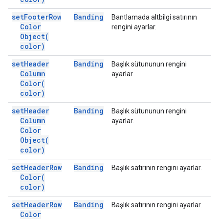
set
Footer
Row
Banding
Bantlamada altbilgi satırının
Color
rengini ayarlar.
Object(
color)
set
Header
Banding
Başlık sütununun rengini
Column
ayarlar.
Color(
color)
set
Header
Banding
Başlık sütununun rengini
Column
ayarlar.
Color
Object(
color)
set
Header
Row
Banding
Başlık satırının rengini ayarlar.
Color(
color)
set
Header
Row
Banding
Başlık satırının rengini ayarlar.
Color