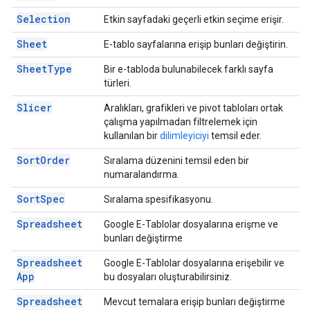
Selection
Etkin sayfadaki geçerli etkin seçime erişir.
Sheet
E-tablo sayfalarına erişip bunları değiştirin.
Sheet
Type
Bir e-tabloda bulunabilecek farklı sayfa
türleri.
Slicer
Aralıkları, grafikleri ve pivot tabloları ortak
çalışma yapılmadan filtrelemek için
kullanılan bir
dilimleyiciyi
temsil eder.
Sort
Order
Sıralama düzenini temsil eden bir
numaralandırma.
Sort
Spec
Sıralama spesifikasyonu.
Spreadsheet
Google E-Tablolar dosyalarına erişme ve
bunları değiştirme
Spreadsheet
Google E-Tablolar dosyalarına erişebilir ve
App
bu dosyaları oluşturabilirsiniz.
Spreadsheet
Mevcut temalara erişip bunları değiştirme