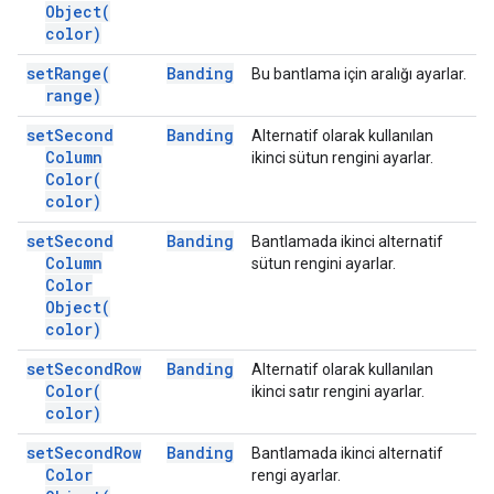
Object(
color)
set
Range(
Banding
Bu bantlama için aralığı ayarlar.
range)
set
Second
Banding
Alternatif olarak kullanılan
Column
ikinci sütun rengini ayarlar.
Color(
color)
set
Second
Banding
Bantlamada ikinci alternatif
Column
sütun rengini ayarlar.
Color
Object(
color)
set
Second
Row
Banding
Alternatif olarak kullanılan
Color(
ikinci satır rengini ayarlar.
color)
set
Second
Row
Banding
Bantlamada ikinci alternatif
Color
rengi ayarlar.