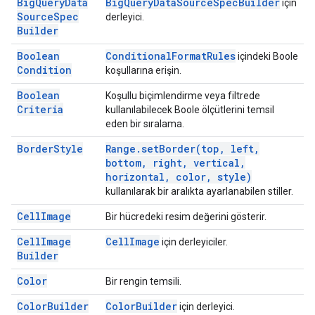
Big
Query
Data
Big
Query
Data
Source
Spec
Builder
için
Source
Spec
derleyici.
Builder
Boolean
Conditional
Format
Rules
içindeki Boole
Condition
koşullarına erişin.
Boolean
Koşullu biçimlendirme veya filtrede
Criteria
kullanılabilecek Boole ölçütlerini temsil
eden bir sıralama.
Border
Style
Range
.
setBorder(
top
,
left
,
bottom
,
right
,
vertical
,
horizontal
,
color
,
style)
kullanılarak bir aralıkta ayarlanabilen stiller.
Cell
Image
Bir hücredeki resim değerini gösterir.
Cell
Image
Cell
Image
için derleyiciler.
Builder
Color
Bir rengin temsili.
Color
Builder
Color
Builder
için derleyici.