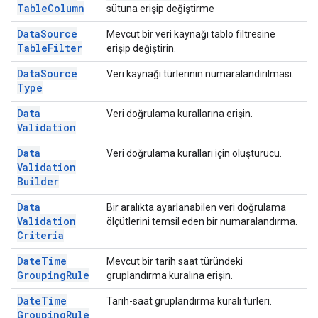
Table
Column
sütuna erişip değiştirme
Data
Source
Mevcut bir veri kaynağı tablo filtresine
Table
Filter
erişip değiştirin.
Data
Source
Veri kaynağı türlerinin numaralandırılması.
Type
Data
Veri doğrulama kurallarına erişin.
Validation
Data
Veri doğrulama kuralları için oluşturucu.
Validation
Builder
Data
Bir aralıkta ayarlanabilen veri doğrulama
Validation
ölçütlerini temsil eden bir numaralandırma.
Criteria
Date
Time
Mevcut bir tarih saat türündeki
Grouping
Rule
gruplandırma kuralına erişin.
Date
Time
Tarih-saat gruplandırma kuralı türleri.
Grouping
Rule