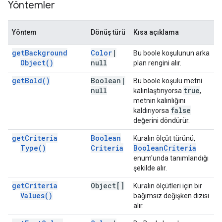
Yöntemler
Yöntem
Dönüş türü
Kısa açıklama
get
Background
Color
|
Bu boole koşulunun arka
Object(
)
null
plan rengini alır.
get
Bold(
)
Boolean
|
Bu boole koşulu metni
null
true
kalınlaştırıyorsa
,
metnin kalınlığını
false
kaldırıyorsa
değerini döndürür.
get
Criteria
Boolean
Kuralın ölçüt türünü,
Type(
)
Criteria
Boolean
Criteria
enum'unda tanımlandığı
şekilde alır.
get
Criteria
Object[]
Kuralın ölçütleri için bir
Values(
)
bağımsız değişken dizisi
alır.