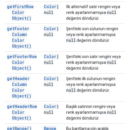
get
First
Row
Color
|
İlk alternatif satır rengini veya
Color
null
null
renk ayarlanmamışsa
Object(
)
değerini döndürür.
get
Footer
Color
|
Şeritteki son sütunun rengini
Column
null
veya renk ayarlanmamışsa
Color
null
değerini döndürür.
Object(
)
get
Footer
Row
Color
|
Şeritteki son satır rengini veya
Color
null
null
renk ayarlanmamışsa
Object(
)
değerini döndürür.
get
Header
Color
|
Şeritteki ilk sütunun rengini
Column
null
veya renk ayarlanmamışsa
Color
null
değerini döndürür.
Object(
)
get
Header
Row
Color
|
Başlık satırının rengini veya
Color
null
null
renk ayarlanmamışsa
Object(
)
değerini döndürür.
get
Range(
)
Range
Bu bantlama için aralığı