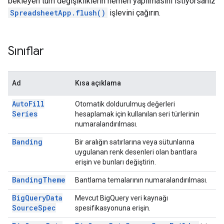
bekleyen tüm değişikliklerin hemen yapılmasını istiyorsanız
Spreadsheet
App.flush()
işlevini çağırın.
Sınıflar
Ad
Kısa açıklama
Auto
Fill
Otomatik doldurulmuş değerleri
Series
hesaplamak için kullanılan seri türlerinin
numaralandırılması.
Banding
Bir aralığın satırlarına veya sütunlarına
uygulanan renk desenleri olan bantlara
erişin ve bunları değiştirin.
Banding
Theme
Bantlama temalarının numaralandırılması.
Big
Query
Data
Mevcut BigQuery veri kaynağı
Source
Spec
spesifikasyonuna erişin.