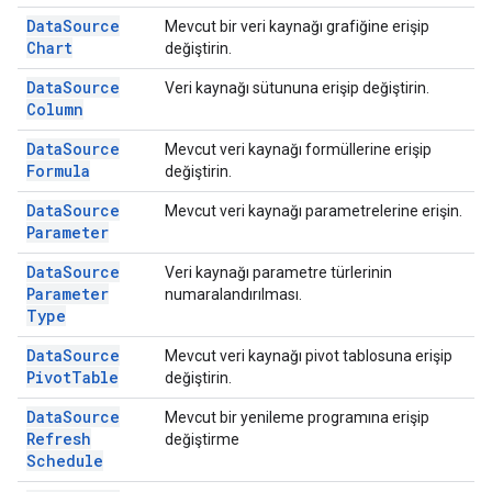
Data
Source
Mevcut bir veri kaynağı grafiğine erişip
Chart
değiştirin.
Data
Source
Veri kaynağı sütununa erişip değiştirin.
Column
Data
Source
Mevcut veri kaynağı formüllerine erişip
Formula
değiştirin.
Data
Source
Mevcut veri kaynağı parametrelerine erişin.
Parameter
Data
Source
Veri kaynağı parametre türlerinin
Parameter
numaralandırılması.
Type
Data
Source
Mevcut veri kaynağı pivot tablosuna erişip
Pivot
Table
değiştirin.
Data
Source
Mevcut bir yenileme programına erişip
Refresh
değiştirme
Schedule