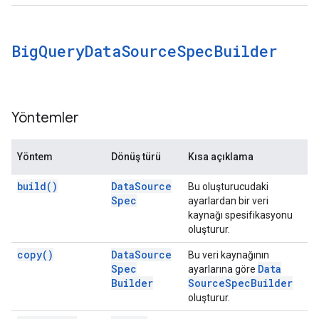
Big
Query
Data
Source
Spec
Builder
Yöntemler
Yöntem
Dönüş türü
Kısa açıklama
build(
)
Data
Source
Bu oluşturucudaki
Spec
ayarlardan bir veri
kaynağı spesifikasyonu
oluşturur.
copy(
)
Data
Source
Bu veri kaynağının
Spec
Data
ayarlarına göre
Builder
Source
Spec
Builder
oluşturur.