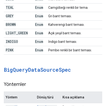
TEAL
Enum
Camgöbeği renkli bir tema.
GREY
Enum
Gri bant teması.
BROWN
Enum
Kahverengi bant teması.
LIGHT
_
GREEN
Enum
Açık yeşil bant teması.
INDIGO
Enum
İndigo bant teması.
PINK
Enum
Pembe renkli bir bant teması.
Big
Query
Data
Source
Spec
Yöntemler
Yöntem
Dönüş türü
Kısa açıklama