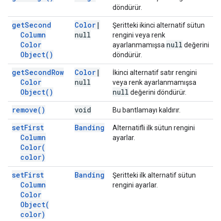
döndürür.
get
Second
Color
|
Şeritteki ikinci alternatif sütun
Column
null
rengini veya renk
Color
null
ayarlanmamışsa
değerini
Object(
)
döndürür.
get
Second
Row
Color
|
İkinci alternatif satır rengini
Color
null
veya renk ayarlanmamışsa
Object(
)
null
değerini döndürür.
remove(
)
void
Bu bantlamayı kaldırır.
set
First
Banding
Alternatifli ilk sütun rengini
Column
ayarlar.
Color(
color)
set
First
Banding
Şeritteki ilk alternatif sütun
Column
rengini ayarlar.
Color
Object(
color)