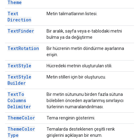
Theme
Text
Metin talimatlarının listesi.
Direction
Text
Finder
Bir aralık, sayfa veya e-tablodaki metni
bulma ya da değiştirme
Text
Rotation
Bir hücrenin metin döndürme ayarlarına
erişin.
Text
Style
Hücredeki metnin oluşturulan stili.
Text
Style
Metin stilleri için bir oluşturucu.
Builder
Text
To
Bir metin sütununu birden fazla sütuna
Columns
bölebilen önceden ayarlanmış sınırlayıcı
Delimiter
türlerinin numaralandırılması.
Theme
Color
Tema renginin gösterimi.
Theme
Color
Temalarda desteklenen çeşitli renk
Type
girişlerini açıklayan bir enum.