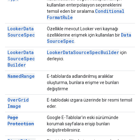
kullanılan enterpolasyon seçeneklerini
Conditional
temsil eden bir sıralama.
Format
Rule
Looker
Data
Özellikle mevcut Looker veri kaynağı
Source
Spec
Data
özelliklerine erişmek için kullanılan bir
Source
Spec
.
Looker
Data
Looker
Data
Source
Spec
Builder
için
Source
Spec
derleyici.
Builder
Named
Range
E-tablolarda adlandırılmış aralıklar
oluşturma, bunlara erişme ve bunları
değiştirme
Over
Grid
E-tablodaki ızgara üzerinde bir resmi temsil
Image
eder.
Page
Google E-Tablolar'ın eski sürümünde
Protection
korumalı sayfalara erişip bunları
değiştirebilirsiniz.