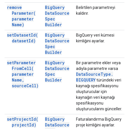
remove
Big
Query
Belirtilen parametreyi
Parameter(
Data
Source
kaldırır.
parameter
Spec
Name)
Builder
set
Dataset
Id(
Big
Query
BigQuery veri kümesi
dataset
Id)
Data
Source
kimliğini ayarlar.
Spec
Builder
set
Parameter
Big
Query
Bir parametre ekler veya
From
Cell(
Data
Source
adıyla parametre varsa
parameter
Spec
Data
Source
Type
.
Name
,
Builder
BIGQUERY
türündeki veri
source
Cell)
kaynağı spesifikasyonu
oluşturucular için
kaynağın veri kaynağı
spesifikasyonu
oluşturucularını günceller.
set
Project
Id(
Big
Query
Faturalandırma BigQuery
project
Id)
Data
Source
proje kimliğini ayarlar.