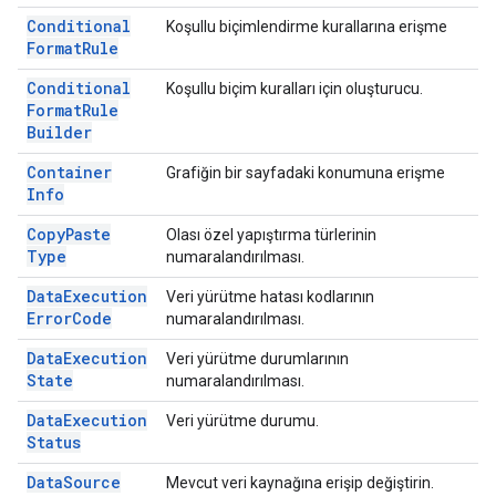
Conditional
Koşullu biçimlendirme kurallarına erişme
Format
Rule
Conditional
Koşullu biçim kuralları için oluşturucu.
Format
Rule
Builder
Container
Grafiğin bir sayfadaki konumuna erişme
Info
Copy
Paste
Olası özel yapıştırma türlerinin
Type
numaralandırılması.
Data
Execution
Veri yürütme hatası kodlarının
Error
Code
numaralandırılması.
Data
Execution
Veri yürütme durumlarının
State
numaralandırılması.
Data
Execution
Veri yürütme durumu.
Status
Data
Source
Mevcut veri kaynağına erişip değiştirin.