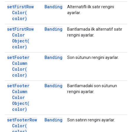
set
First
Row
Banding
Alternatifli ilk satır rengini
Color(
ayarlar.
color)
set
First
Row
Banding
Bantlamada ilk alternatif satır
Color
rengini ayarlar.
Object(
color)
set
Footer
Banding
Son sütunun rengini ayarlar.
Column
Color(
color)
set
Footer
Banding
Bantlamadaki son sütunun
Column
rengini ayarlar.
Color
Object(
color)
set
Footer
Row
Banding
Son satırın rengini ayarlar.
Color(
color)