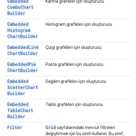
Embedded
Karma grafikler için oluşturucu.
Combo
Chart
Builder
Embedded
Histogram grafikleri için oluşturucu.
Histogram
Chart
Builder
Embedded
Line
Çizgi grafikleri için oluşturucu.
Chart
Builder
Embedded
Pie
Pasta grafikleri için oluşturucu.
Chart
Builder
Embedded
Dağılım grafikleri için oluşturucu.
Scatter
Chart
Builder
Embedded
Tablo grafikleri için oluşturucu.
Table
Chart
Builder
Filter
Grid
sayfalarındaki mevcut filtreleri
değiştirmek için bu sınıfı kullanın. Bu sınıf,