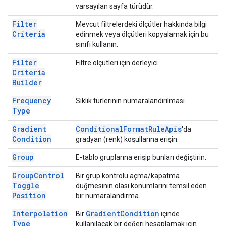
varsayılan sayfa türüdür.
Filter
Mevcut filtrelerdeki ölçütler hakkında bilgi
Criteria
edinmek veya ölçütleri kopyalamak için bu
sınıfı kullanın.
Filter
Filtre ölçütleri için derleyici.
Criteria
Builder
Frequency
Sıklık türlerinin numaralandırılması.
Type
Gradient
Conditional
Format
Rule
Apis
'da
Condition
gradyan (renk) koşullarına erişin.
Group
E-tablo gruplarına erişip bunları değiştirin.
Group
Control
Bir grup kontrolü açma/kapatma
Toggle
düğmesinin olası konumlarını temsil eden
Position
bir numaralandırma.
Interpolation
Gradient
Condition
Bir
içinde
Type
kullanılacak bir değeri hesaplamak için