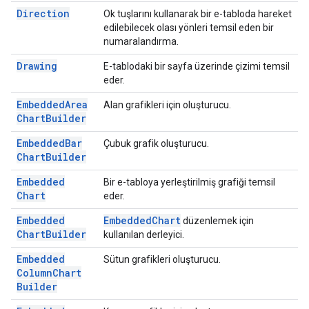
Direction
Ok tuşlarını kullanarak bir e-tabloda hareket
edilebilecek olası yönleri temsil eden bir
numaralandırma.
Drawing
E-tablodaki bir sayfa üzerinde çizimi temsil
eder.
Embedded
Area
Alan grafikleri için oluşturucu.
Chart
Builder
Embedded
Bar
Çubuk grafik oluşturucu.
Chart
Builder
Embedded
Bir e-tabloya yerleştirilmiş grafiği temsil
Chart
eder.
Embedded
Embedded
Chart
düzenlemek için
Chart
Builder
kullanılan derleyici.
Embedded
Sütun grafikleri oluşturucu.
Column
Chart
Builder