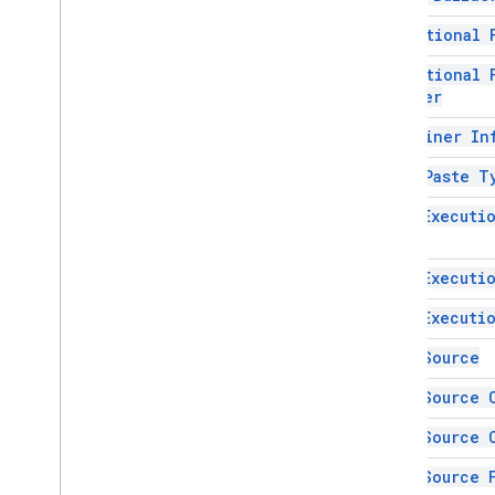
গ্রেডিয়েন্ট কন্ডিশন
Conditional 
গ্রুপ
নামকৃত রেঞ্জ
Conditional 
ওভারগ্রিড ইমেজ
Builder
পৃষ্ঠা সুরক্ষা
Container In
পিভট ফিল্টার
পিভটগ্রুপ
Copy Paste T
পিভটগ্রুপ লিমিট
Data Executi
পিভট টেবিল
Code
পিভট ভ্যালু
সুরক্ষা
Data Executi
পরিসর
Data Executi
রেঞ্জলিস্ট
Rich
Text
Value
Data Source
Rich
Text
Value
Builder
Data Source 
নির্বাচন
শীট
Data Source 
স্লাইসার
Data Source 
Sort
Spec