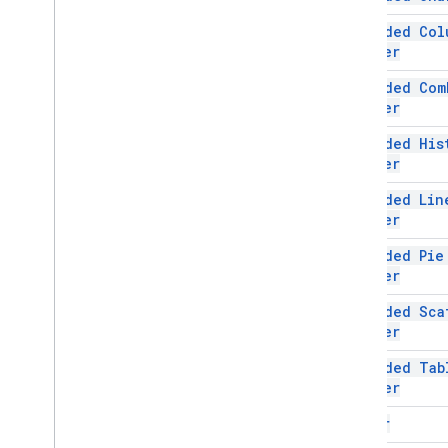
স্ক্রিপ্ট প্রকল্প সম্পদ
Embedded Col
অটোমেশন ট্রিগার এবং ঘটনা
Builder
উদ্ভাসিত
Embedded Com
কোটা এবং সীমা
Builder
Google Workspace অ্যাড-অন
,
Embedded His
Google Workspace অ্যাড-অন
Builder
সেবা
Embedded Lin
উদ্ভাসিত
Builder
অ্যাড-অন API
Embedded Pie
Apps Script API
Builder
v1
Embedded Sca
ক্লায়েন্ট লাইব্রেরি
Builder
Embedded Tab
Builder
Filter