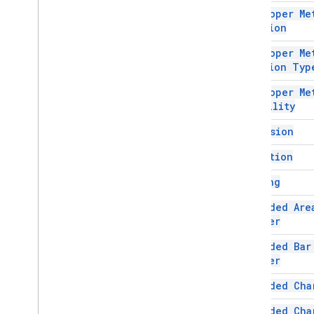
পত্রক API
Developer Me
স্লাইড
Location
কর্মক্ষেত্র
Developer Me
আরও
.
.
.
Location Typ
অন্যান্য Google পরিষেবা
Developer Me
Visibility
Google Analytics
Google Maps
Dimension
Google Translate
Direction
Vertex AI
You
Tube
Drawing
আরও
.
.
.
Embedded Are
Builder
ইউটিলিটি সেবা
API এবং ডাটাবেস সংযোগ
Embedded Bar
ডেটা ব্যবহারযোগ্যতা এবং অপ্টিমাইজেশান
Builder
এইচটিএমএল এবং বিষয়বস্তু
Embedded Cha
স্ক্রিপ্ট সম্পাদন এবং তথ্য
Embedded Cha