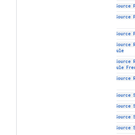
স্প্রেডশীট
Data Source 
স্প্রেডশীট থিম
Data Source 
টেক্সটফাইন্ডার
Type
টেক্সট রোটেশন
Data Source 
টেক্সটস্টাইল
Text
Style
Builder
Data Source 
থিম কালার
Schedule
Enums
Data Source 
অটোফিল সিরিজ
Schedule Fre
ব্যান্ডিং থিম
Data Source 
বুলিয়ান মানদণ্ড
Scope
সীমানা শৈলী
Data Source 
কপিপেস্ট টাইপ
সংযুক্ত শীট জন্য ডেটা উৎস
Data Source 
ডেটা যাচাইকরণের মানদণ্ড
Data Source 
Date
Time
Grouping
Rule
Type
বিকাশকারী মেটাডেটা অবস্থান প্রকার
Data Source 
বিকাশকারী মেটাডেটা দৃশ্যমানতা