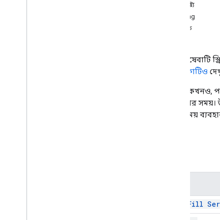
ফর্ম
বৈশিষ্ট্য
জিমেইল
Banding
চাদর
পদ্ধতি
এক নজরে
স্প্রেডশীট অ্যাপ
এই পরিষেবাটি স্ক
ক্লাস
নির্দেশিকাটিও
দেখ
ব্যান্ডিং
বুলিয়ান কন্ডিশন
কখনও কখনও, পার
সেল ইমেজ
কল করার সময়। উদ
সেল ইমেজ বিল্ডার
চলার সময় ব্যবহ
রঙ
কালার বিল্ডার
শর্তসাপেক্ষ বিন্যাস নিয়ম
ক্লাস
শর্তসাপেক্ষ ফর্ম্যাট রুল বিল্ডার
ধারক তথ্য
নাম
সংযুক্ত শীট জন্য ডেটা উৎস
তথ্য বৈধতা
Auto Fill Se
ডেটা ভ্যালিডেশন বিল্ডার
Date
Time
Grouping Rule