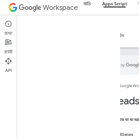
বাড়ি
Apps Script
Workspace
Apps Script
তথ্য
ওভারভিউ
নির্দেশিকা
রেফারেন্স
নমুনা
সমর্থন
চ্যাট
API
ওভারভিউ
হোম
Google Wo
Google Workspace পরিষেবা
Spreads
অ্যাডমিন কনসোল
Calendar
চ্যাট
এই পৃষ্ঠায় যা যা 
ডক্স
ক্লাস
Drive
AutoFillSeries