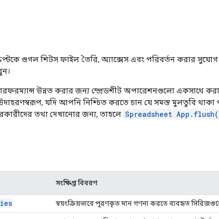
্রিপ্টকে গুগল শিটস ফাইল তৈরি, অ্যাক্সেস এবং পরিবর্তন করার সুযোগ
ুন।
ফরম্যান্স উন্নত করার জন্য স্প্রেডশীট অপারেশনগুলো একসাথে ক
াহরণস্বরূপ, যদি আপনি নিশ্চিত করতে চান যে সমস্ত মুলতুবি থাকা পরিবর
ারকারীদের তথ্য দেখানোর জন্য, তাহলে
Spreadsheet App.flush(
সংক্ষিপ্ত বিবরণ
ries
স্বয়ংক্রিয়ভাবে পূরণকৃত মান গণনা করতে ব্যবহৃত সিরিজ