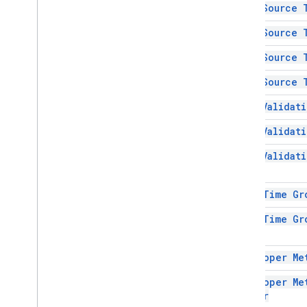
Data Source 
মাত্রা
অভিমুখ
Data Source 
ফ্রিকোয়েন্সি টাইপ
Data Source 
গ্রুপ কন্ট্রোলটগলপজিশন
ইন্টারপোলেশন টাইপ
Data Source 
Pivot
Table
Summarize
Function
Data Validat
Pivot
Value
Display
Type
সুরক্ষা প্রকার
Data Validat
পুনঃগণনা ব্যবধান
Data Validat
আপেক্ষিক তারিখ
শীট টাইপ
সাজানোর অর্ডার
Date Time Gr
লেখার দিকবিন্যাস
Date Time Gr
Text
To
Columns
Delimiter
Type
থিম কালার টাইপ
ভ্যালু টাইপ
Developer Me
মোড়ানোর কৌশল
Developer Me
Finder
উন্নত পরিষেবা