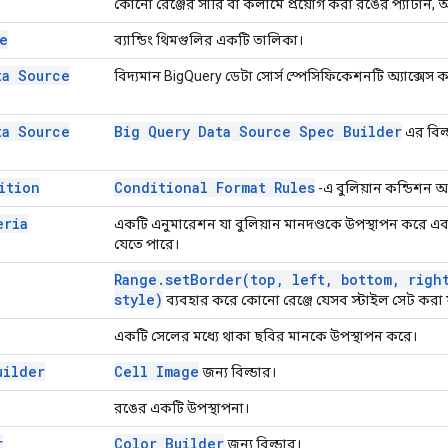
কোনো রেঞ্জের সারি বা কলামে প্রয়োগ করা রঙের প্যাটার্ন, অর্
e
ব্যান্ডিং থিমগুলির একটি তালিকা।
ta Source
বিদ্যমান BigQuery ডেটা সোর্স স্পেসিফিকেশনটি অ্যাক্সেস 
ta Source
Big Query Data Source Spec Builder
এর বিল্
ition
Conditional Format Rules
-এ বুলিয়ান কন্ডিশন অ্
eria
একটি এনুমারেশন যা বুলিয়ান মানদণ্ডকে উপস্থাপন করে এবং
যেতে পারে।
Range
.
setBorder(
top
,
left
,
bottom
,
righ
style)
ব্যবহার করে কোনো রেঞ্জে যেসব স্টাইল সেট করা য
একটি সেলের মধ্যে থাকা ছবির মানকে উপস্থাপন করে।
uilder
Cell Image
জন্য বিল্ডার।
রঙের একটি উপস্থাপনা।
r
Color Builder
জন্য বিল্ডার।