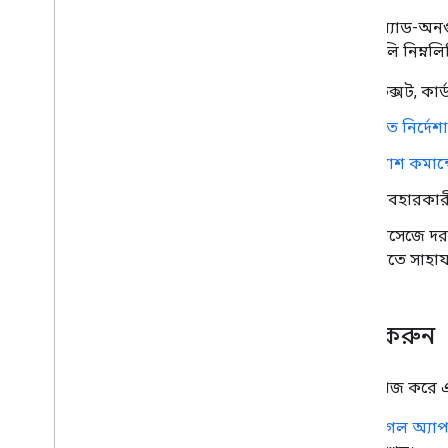
দ্রুত শুরু
চ্যাটে, অ্যাড-অন
একটি চ্যাট অ্যাপ কনফিগার করুন
অ্যাপগুলি নিম্ন
চ্যাট ইন্টারফেস তৈরি করুন
টেক্সট, কার
একটি ইন্টারেক্টিভ চ্যাট অ্যাপকে অ্যাড-
অনে রূপান্তর করুন
দ্রুত নির্দ
Google Meet প্রসারিত করুন
স্ল্যাশ কমান
Google Workspace Studio-এর
এক্সটেনশন বাড়ান
ব্যবহারকার
তৃতীয় পক্ষের পরিষেবাগুলিতে আপনার
মেসেজে দরক
অ্যাড-অন সংযুক্ত করুন৷
নিতে সাহায
পরীক্ষা এবং ডিবাগ
ক্যোয়ারী ত্রুটি লগ
সর্বোত্তম অনুশীলন
শুরু করুন
বিধিনিষেধ
শব্দকোষ
চ্যাটে কাজ করে এ
লিগ্যাসি অ্যাড-অন আপগ্রেড করুন
গুগল অ্যাপস 