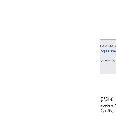
অন্য কিছু উল্লেখ না করা থাকলে,
আরও জানতে,
Google Devel
2026-08-05 UTC-তে শেষবা
ব্লগ
এক্স (টুইটার)
Google Workspace Developers
X-এ @workspacedevs 
ব্লগ পড়ুন
করুন (টুইটার)