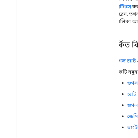
সেটিংসে
কর
করেন, তখন 
তালিকা আ
সম্পর্কিত ব
গুগল চ্যাট
একটি নমুনা 
গুগল
চ্যা
গুগল 
জেমি
ভার্