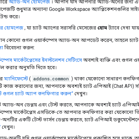
বারে
অ্যাড-অন হোমপেজ
। আপনি যদি আপনার অ্যাড-অনের জন্য 
েজটি শুধুমাত্র অন্যান্য Google Workspace অ্যাপ্লিকেশনগুলির সাই
েন্ড করে।
পের হোমপেজ
, যা চ্যাট অ্যাপের সরাসরি মেসেজের
হোম
ট্যাবে দেখা যায
ান কোনো গুগল ওয়ার্কস্পেস অ্যাড-অন আপডেট করেন, তাহলে চ্যাট 
লো
বিবেচনা করুন:
কস্পেস মার্কেটপ্লেসের ইনস্টলেশন সেটিংসে
অবশ্যই ব্যক্তি এবং গুগল ওয়
টল করার অনুমতি দিতে হবে।
ের
ম্যানিফেস্টে
(
addons.common
) থাকা যেকোনো সাধারণ কনফিগারেশ
ি কাজ করানোর জন্য, আপনাকে অবশ্যই চ্যাট এপিআই (Chat API) স
 গুগল চ্যাট অ্যাপ কনফিগার করুন”
দেখুন।
টি অ্যাড-অন ডেপ্লয় এবং টেস্ট করতে, আপনাকে অবশ্যই চ্যাট এপি
্কস্পেস মার্কেটপ্লেস এসডিকে-তে আপনার কনফিগার করা যেকোনো ভিজি
াড-অনটির একটি টেস্ট ভার্সন ডেপ্লয় করতে, চ্যাট এপিআই ডকুমেন্টেশ
"
দেখুন।
ড-অনটি যদি গুগল ওয়ার্কস্পেস মার্কেটপ্লেসে প্রকাশিত হয়ে থাকে