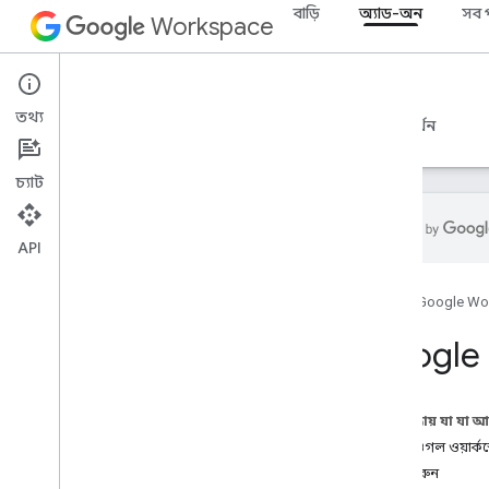
বাড়ি
অ্যাড-অন
সব 
Workspace
Add-ons
তথ্য
ওভারভিউ
নির্দেশিকা
রেফারেন্স
নমুনা
সমর্থন
চ্যাট
API
অ্যাড-অন ওভারভিউ
হোম
Google Wo
অ্যাড-অন প্রকার
অ্যাড-অন ইনস্টল করুন এবং অনুমোদন
Google C
করুন
অ্যাড-অন খুলুন এবং ব্যবহার করুন
এই পৃষ্ঠায় যা যা 
শুরু করুন
চ্যাটে গুগল ওয়ার
Google Workspace-এ ডেভেলপ
শুরু করুন
করুন