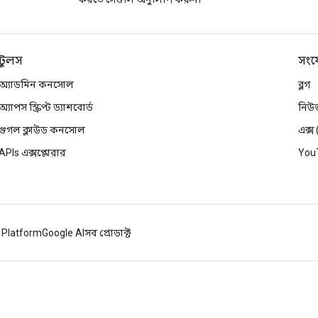
টুলস
সংয
অ্যাডমিন কনসোল
ব্লগ
অ্যাপস স্ক্রিপ্ট ড্যাশবোর্ড
নিউ
গুগল ক্লাউড কনসোল
এক্স
APIs এক্সপ্লোরার
You
 Platform
Google AI
সব প্রোডাক্ট