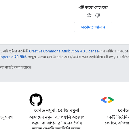
এটি কাজে লেগেছে?
মতামত জানান
 এই পৃষ্ঠার কন্টেন্ট
Creative Commons Attribution 4.0 License
-এর অধীনে এবং কো
opers সাইট নীতি
দেখুন। Java হল Oracle এবং/অথবা তার অ্যাফিলিয়েট সংস্থার রেজিস্টার
র আপডেট করা হয়েছে।
কোড নমুনা, কোড নমুনা
কোডল
অনুসরণ
আমাদের নমুনা অ্যাপগুলি অন্বেষণ
একটি নির্দেশি
করুন বা আপনার নিজের তৈরি
কোডিং অভিজ্ঞত
করতে সেগুলি অনুলিপি করুন৷