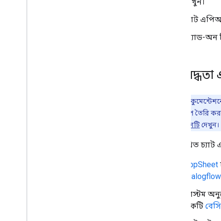
দেখুন।
সম্পাদক অ্যাড-অনগুলি বিকাশ করুন
চ্যাট এপি
ওভারভিউ
অ্যাড-অন ট
দ্রুত শুরু
অনুমোদন জীবনচক্র
উদ্ভাসিত
সীমাবদ্ধতা 
স্কোপ
,
স্কোপ
,
স্কোপ
HTML ইন্টারফেস তৈরি করুন
Google পত্রক প্রসারিত করুন
দ্রষ্টব্য:
এই ডকুমেন্টেশনে
Google ডক্স প্রসারিত করুন
করেও চ্যাট অ্যাপ তৈরি করত
Google স্লাইডগুলি প্রসারিত করুন৷
তৈরি করুন' অংশটি
দেখুন।
Google Forms প্রসারিত করুন
নিম্নলিখিত চ্যাট 
আপনার অ্যাড-অন পরীক্ষা করুন
AppSheet
সর্বোত্তম অনুশীলন
Dialogflo
বিধিনিষেধ
কাস্টম অনু
একটি
বেসি
একটি অ্যাড-অন প্রকাশ করুন
ওভারভিউ