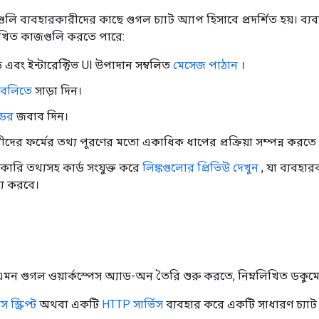
গুলি ব্যবহারকারীদের কাছে গুগল চ্যাট অ্যাপ হিসাবে প্রদর্শিত হয়। 
লিখিত কাজগুলি করতে পারে:
্ড এবং ইন্টারেক্টিভ UI উপাদান সম্বলিত
মেসেজ পাঠান
।
েশাবলিতে
সাড়া দিন।
্ডের
জবাব দিন।
ীদের ফর্মের তথ্য পূরণের মতো একাধিক ধাপের প্রক্রিয়া সম্পন্ন করতে
ারি তথ্যসহ কার্ড সংযুক্ত করে
লিঙ্কগুলোর প্রিভিউ দেখুন
, যা ব্যবহ
্য করবে।
মন গুগল ওয়ার্কস্পেস অ্যাড-অন তৈরি শুরু করতে, নিম্নলিখিত ডকুমেন
স্ক্রিপ্ট
অথবা একটি
HTTP সার্ভিস
ব্যবহার করে একটি সাধারণ চ্যাট অ