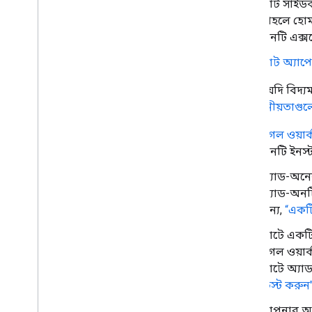
চ্যাট সাইড
একটি প্রকাশিত অ্যাড-অন আপডেট করুন
তাহলে হোমপ
অনটি এক্সট
চ্যাট অ্যা
আপনি যদি বিদ্যম
প্রয়োজনীয়তাগু
গুগল ওয়ার্
অনটি ইনস্
অ্যাড-অন
অ্যাড-অনট
জন্য,
“একটি
চ্যাটে এক
গুগল ওয়ার
চ্যাটে অ্য
টেস্ট করুন
আপনার অ্যা