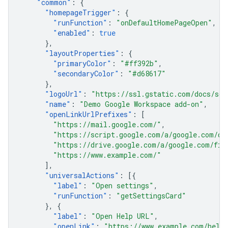
"
common
"
:
{
"
homepageTrigger
"
:
{
"
runFunction
"
:
"onDefaultHomePageOpen"
,
"
enabled
"
:
true
},
"
layoutProperties
"
:
{
"
primaryColor
"
:
"#ff392b"
,
"
secondaryColor
"
:
"#d68617"
},
"
logoUrl
"
:
"https://ssl.gstatic.com/docs/scr
"
name
"
:
"Demo Google Workspace add-on"
,
"
openLinkUrlPrefixes
"
:
[
"https://mail.google.com/"
,
"https://script.google.com/a/google.com/d/
"https://drive.google.com/a/google.com/fil
"https://www.example.com/"
],
"
universalActions
"
:
[{
"
label
"
:
"Open settings"
,
"
runFunction
"
:
"getSettingsCard"
},
{
"
label
"
:
"Open Help URL"
,
"
openLink
"
:
"https://www.example.com/help