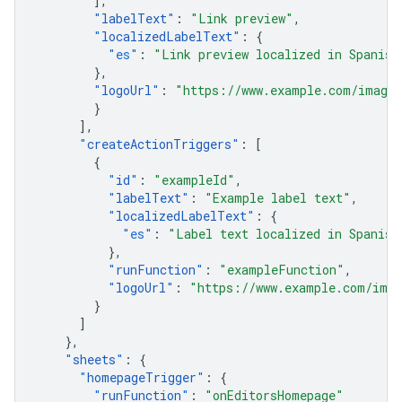
],
"
labelText
"
:
"Link preview"
,
"
localizedLabelText
"
:
{
"es"
:
"Link preview localized in Spanish
},
"
logoUrl
"
:
"https://www.example.com/images
}
],
"
createActionTriggers
"
:
[
{
"
id
"
:
"exampleId"
,
"
labelText
"
:
"Example label text"
,
"
localizedLabelText
"
:
{
"es"
:
"Label text localized in Spanish
},
"
runFunction
"
:
"exampleFunction"
,
"
logoUrl
"
:
"https://www.example.com/imag
}
]
},
"
sheets
"
:
{
"
homepageTrigger
"
:
{
"
runFunction
"
:
"onEditorsHomepage"