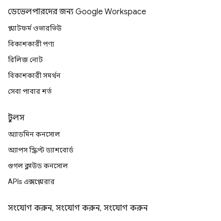
ডেভেলপারদের জন্য Google Workspace
প্ল্যাটফর্ম ওভারভিউ
বিকাশকারী পণ্য
রিলিজ নোট
বিকাশকারী সমর্থন
সেবা পাবার শর্ত
টুলস
অ্যাডমিন কনসোল
অ্যাপস স্ক্রিপ্ট ড্যাশবোর্ড
গুগল ক্লাউড কনসোল
APIs এক্সপ্লোরার
সংযোগ করুন, সংযোগ করুন, সংযোগ করুন