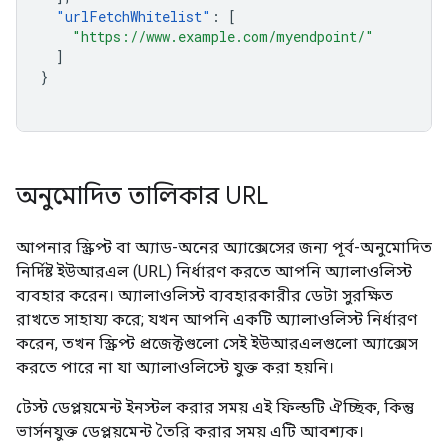
"
urlFetchWhitelist
"
:
[
"https://www.example.com/myendpoint/"
]
}
অনুমোদিত তালিকার URL
আপনার স্ক্রিপ্ট বা অ্যাড-অনের অ্যাক্সেসের জন্য পূর্ব-অনুমোদিত
নির্দিষ্ট ইউআরএল (URL) নির্ধারণ করতে আপনি অ্যালাওলিস্ট
ব্যবহার করেন। অ্যালাওলিস্ট ব্যবহারকারীর ডেটা সুরক্ষিত
রাখতে সাহায্য করে; যখন আপনি একটি অ্যালাওলিস্ট নির্ধারণ
করেন, তখন স্ক্রিপ্ট প্রজেক্টগুলো সেই ইউআরএলগুলো অ্যাক্সেস
করতে পারে না যা অ্যালাওলিস্টে যুক্ত করা হয়নি।
টেস্ট ডেপ্লয়মেন্ট ইনস্টল করার সময় এই ফিল্ডটি ঐচ্ছিক, কিন্তু
ভার্সনযুক্ত ডেপ্লয়মেন্ট তৈরি করার সময় এটি আবশ্যক।