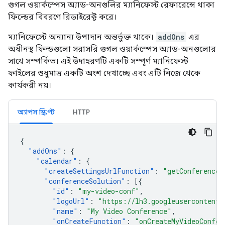
গুগল ওয়ার্কস্পেস অ্যাড-অনগুলির ম্যানিফেস্ট রেফারেন্সে থাকা
ফিল্ডের বিবরণে রিডাইরেক্ট করে।
ম্যানিফেস্টে অন্যান্য উপাদান অন্তর্ভুক্ত থাকে।
addOns
এর
অধীনস্থ ফিল্ডগুলো সরাসরি গুগল ওয়ার্কস্পেস অ্যাড-অনগুলোর
সাথে সম্পর্কিত। এই উদাহরণটি একটি সম্পূর্ণ ম্যানিফেস্ট
ফাইলের শুধুমাত্র একটি অংশ দেখাচ্ছে এবং এটি নিজে থেকে
কার্যকরী নয়।
অ্যাপস স্ক্রিপ্ট
HTTP
{
"
addOns
"
:
{
"
calendar
"
:
{
"
createSettingsUrlFunction
"
:
"getConferenceS
"
conferenceSolution
"
:
[{
"
id
"
:
"my-video-conf"
,
"
logoUrl
"
:
"https://lh3.googleusercontent.
"
name
"
:
"My Video Conference"
,
"
onCreateFunction
"
:
"onCreateMyVideoConfer