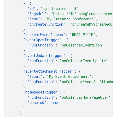
},
{
"
id
"
:
"my-streamed-conf"
,
"
logoUrl
"
:
"https://lh3.googleusercontent.
"
name
"
:
"My Streamed Conference"
,
"
onCreateFunction
"
:
"onCreateMyStreamedCon
}],
"
currentEventAccess
"
:
"READ_WRITE"
,
"
eventOpenTrigger
"
:
{
"
runFunction
"
:
"onCalendarEventOpen"
},
"
eventUpdateTrigger
"
:
{
"
runFunction
"
:
"onCalendarEventUpdate"
},
"
eventAttachmentTrigger
"
:
{
"
label
"
:
"My Event Attachment"
,
"
runFunction
"
:
"onCalendarEventAddAttachme
},
"
homepageTrigger
"
:
{
"
runFunction
"
:
"onCalendarHomePageOpen"
,
"
enabled
"
:
true
}
},