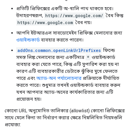
প্রতিটি প্রিফিক্সের একটি অ-খালি পাথ থাকতে হবে।
উদাহরণস্বরূপ,
https://www.google.com/
বৈধ কিন্তু
https://www.google.com
বৈধ নয়।
আপনি ইউআরএল সাবডোমেইন প্রিফিক্স মেলানোর জন্য
ওয়াইল্ডকার্ড
ব্যবহার করতে পারেন।
addOns.common.openLinkUrlPrefixes
ফিল্ডে
সমস্ত লিঙ্ক মেলানোর জন্য একটিমাত্র
*
ওয়াইল্ডকার্ড
ব্যবহার করা যেতে পারে, কিন্তু এটি সুপারিশ করা হয় না
কারণ এটি ব্যবহারকারীর ডেটাকে ঝুঁকির মুখে ফেলতে
পারে এবং
অ্যাড-অন পর্যালোচনার
প্রক্রিয়াকে দীর্ঘায়িত
করতে পারে। শুধুমাত্র তখনই ওয়াইল্ডকার্ড ব্যবহার করুন
যখন আপনার অ্যাড-অনের কার্যকারিতার জন্য এটি
প্রয়োজন হয়।
কোনো URL অনুমোদিত তালিকার (allowlist) কোনো প্রিফিক্সের
সাথে মেলে কিনা তা নির্ধারণ করার ক্ষেত্রে নিম্নলিখিত নিয়মগুলি
প্রযোজ্য: