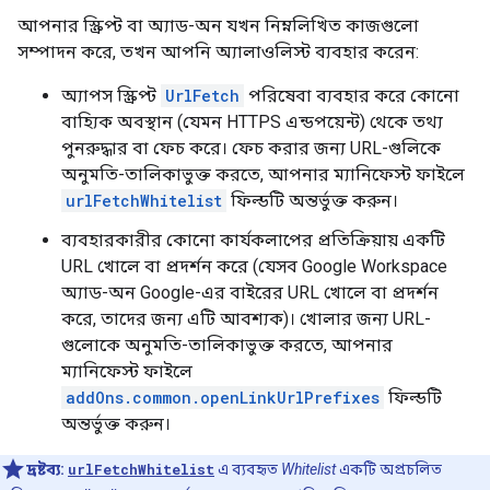
আপনার স্ক্রিপ্ট বা অ্যাড-অন যখন নিম্নলিখিত কাজগুলো
সম্পাদন করে, তখন আপনি অ্যালাওলিস্ট ব্যবহার করেন:
অ্যাপস স্ক্রিপ্ট
UrlFetch
পরিষেবা ব্যবহার করে কোনো
বাহ্যিক অবস্থান (যেমন HTTPS এন্ডপয়েন্ট) থেকে তথ্য
পুনরুদ্ধার বা ফেচ করে। ফেচ করার জন্য URL-গুলিকে
অনুমতি-তালিকাভুক্ত করতে, আপনার ম্যানিফেস্ট ফাইলে
urlFetchWhitelist
ফিল্ডটি অন্তর্ভুক্ত করুন।
ব্যবহারকারীর কোনো কার্যকলাপের প্রতিক্রিয়ায় একটি
URL খোলে বা প্রদর্শন করে (যেসব Google Workspace
অ্যাড-অন Google-এর বাইরের URL খোলে বা প্রদর্শন
করে, তাদের জন্য এটি আবশ্যক)। খোলার জন্য URL-
গুলোকে অনুমতি-তালিকাভুক্ত করতে, আপনার
ম্যানিফেস্ট ফাইলে
addOns.common.openLinkUrlPrefixes
ফিল্ডটি
অন্তর্ভুক্ত করুন।
দ্রষ্টব্য:
urlFetchWhitelist
এ ব্যবহৃত
Whitelist
একটি অপ্রচলিত