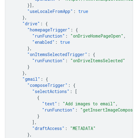
}],
"
useLocaleFromApp
"
:
true
},
"
drive
"
:
{
"
homepageTrigger
"
:
{
"
runFunction
"
:
"onDriveHomePageOpen"
,
"
enabled
"
:
true
},
"
onItemsSelectedTrigger
"
:
{
"
runFunction
"
:
"onDriveItemsSelected"
}
},
"
gmail
"
:
{
"
composeTrigger
"
:
{
"
selectActions
"
:
[
{
"
text
"
:
"Add images to email"
,
"
runFunction
"
:
"getInsertImageComposeC
}
],
"
draftAccess
"
:
"METADATA"
},