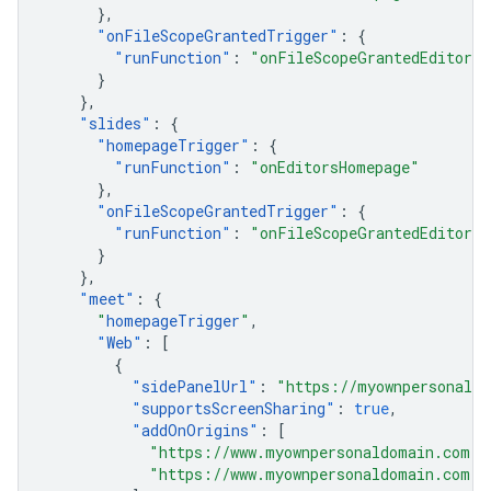
},
"
onFileScopeGrantedTrigger
"
:
{
"
runFunction
"
:
"onFileScopeGrantedEditors"
}
},
"
slides
"
:
{
"
homepageTrigger
"
:
{
"
runFunction
"
:
"onEditorsHomepage"
},
"
onFileScopeGrantedTrigger
"
:
{
"
runFunction
"
:
"onFileScopeGrantedEditors"
}
},
"
meet
"
:
{
"
homepageTrigger
"
,
"
Web
"
:
[
{
"
sidePanelUrl
"
:
"https://myownpersonaldo
"
supportsScreenSharing
"
:
true
,
"
addOnOrigins
"
:
[
"https://www.myownpersonaldomain.com"
,
"https://www.myownpersonaldomain.com:4