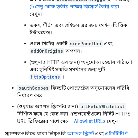
@ মেনু থেকে তৃতীয় পক্ষের রিসোর্স তৈরি করা
দেখুন।
ডকস, শীটস এবং স্লাইডস-এর জন্য ফাইল-ভিত্তিক
ইন্টারফেস।
গুগল মিটের একটি
sidePanelUri
এবং
addOnOrigins
অপশন।
(শুধুমাত্র HTTP-এর জন্য) অনুমোদন হেডার পাঠানো
এবং সুনির্দিষ্ট সম্মতি সমর্থনের জন্য দুটি
HttpOptions
।
oauthScopes
ফিল্ডটি প্রোজেক্টের অনুমোদনের পরিধি
নির্ধারণ করে।
(শুধুমাত্র অ্যাপস স্ক্রিপ্টের জন্য)
urlFetchWhitelist
নিশ্চিত করে যে ফেচ করা এন্ডপয়েন্টগুলো নির্দিষ্ট HTTPS
URL প্রিফিক্সের সাথে মেলে।
Allowlist URLs
দেখুন।
স্যাম্পলগুলিতে থাকা লিঙ্কগুলি
অ্যাপস স্ক্রিপ্ট
এবং
এইচটিটিপি