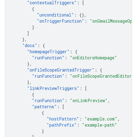
"
contextualTriggers
"
:
[
{
"
unconditional
"
:
{},
"
onTriggerFunction
"
:
"onGmailMessageOpe
}
]
},
"
docs
"
:
{
"
homepageTrigger
"
:
{
"
runFunction
"
:
"onEditorsHomepage"
},
"
onFileScopeGrantedTrigger
"
:
{
"
runFunction
"
:
"onFileScopeGrantedEditors"
},
"
linkPreviewTriggers
"
:
[
{
"
runFunction
"
:
"onLinkPreview"
,
"
patterns
"
:
[
{
"hostPattern"
:
"example.com"
,
"pathPrefix"
:
"example-path"
}