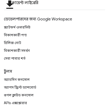
file_download
ক্লায়েন্ট লাইব্রেরি
ডেভেলপারদের জন্য Google Workspace
প্ল্যাটফর্ম ওভারভিউ
বিকাশকারী পণ্য
রিলিজ নোট
বিকাশকারী সমর্থন
সেবা পাবার শর্ত
টুলস
অ্যাডমিন কনসোল
অ্যাপস স্ক্রিপ্ট ড্যাশবোর্ড
গুগল ক্লাউড কনসোল
APIs এক্সপ্লোরার