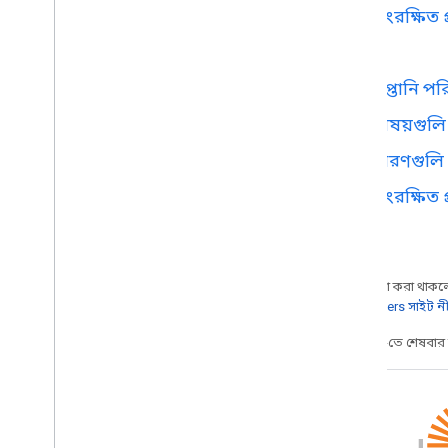
সংরক্ষিত 
প্রসারিত
,
স্বয়ংক্রিয় এবং ভাগ
,
ওভারভিউ
রপ্তানি প
অ্যাড-অন
Apps Script
বিষয়গুল
চ্যাট অ্যাপস
ধারণগুলি
ড্রাইভ অ্যাপ
মার্কেটপ্লেস
সংরক্ষিত 
রিলিজ নোট
সাম্প্রতিক পণ্য পরিবর্তন
রিলিজ নোটের সূচক
অন্য কিছু উল্লেখ না করা থাকলে,
Google Developers সাইট ন
যোগাযোগ রেখো
2025-03-17 UTC-তে শেষবা
আমাদের নিউজলেটার সদস্যতা
বিকাশকারী প্রিভিউ প্রোগ্রামে যোগ দিন
আমাদের You
Tube চ্যানেল অন্বেষণ
,
আমাদের You
Tube চ্যানেল অন্বেষণ
Google Workspace-এর সাথে পার্টনার