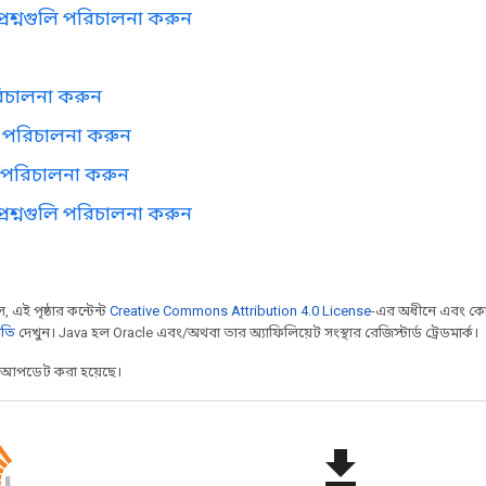
প্রশ্নগুলি পরিচালনা করুন
রিচালনা করুন
ি পরিচালনা করুন
 পরিচালনা করুন
প্রশ্নগুলি পরিচালনা করুন
 এই পৃষ্ঠার কন্টেন্ট
Creative Commons Attribution 4.0 License
-এর অধীনে এবং কো
ীতি
দেখুন। Java হল Oracle এবং/অথবা তার অ্যাফিলিয়েট সংস্থার রেজিস্টার্ড ট্রেডমার্ক।
র আপডেট করা হয়েছে।
file_download