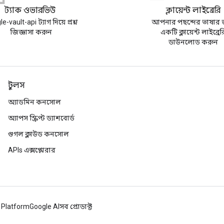
স্ট্যাক ওভারভিউ
ক্লায়েন্ট লাইব্রেরি
e-vault-api ট্যাগ দিয়ে প্রশ্ন
আপনার পছন্দের ভাষার 
জিজ্ঞাসা করুন
একটি ক্লায়েন্ট লাইব্রের
ডাউনলোড করুন
টুলস
অ্যাডমিন কনসোল
অ্যাপস স্ক্রিপ্ট ড্যাশবোর্ড
গুগল ক্লাউড কনসোল
APIs এক্সপ্লোরার
 Platform
Google AI
সব প্রোডাক্ট