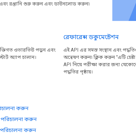
 এবং রপ্তানি শুরু করুন এবং ডাউনলোড করুন৷
রেফারেন্স ডকুমেন্টেশন
যুক্তিগত ওভারভিউ পড়ুন এবং
এই API এর সমস্ত সংস্থান এবং পদ্ধতি
ার্ট অ্যাপ চালান।
অন্বেষণ করুন৷ ক্লিক করুন "এটি চেষ্ট
API নিয়ে পরীক্ষা করার জন্য যেকো
পদ্ধতির পৃষ্ঠায়।
জ
রিচালনা করুন
ি পরিচালনা করুন
 পরিচালনা করুন