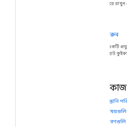
Google Workspace অ্যাপ
করুন, ধরে রাখুন
অ্যাডমিন কনসোল
ক্লাউড সার্চ
জিমেইল
Google Calendar
শুরু করুন
Google Chat
Google Classroom
ভল্টের একটি প্র
Google Docs
একটি ছোট কুইকস্ট
Google Drive
Google Forms
গুগল রাখা
গুগল মিট
শীর্ষ কা
Google Sheets
Google Sites
Google Slides
রপ্তানি প
গুগল টাস্ক
বিষয়গুল
গুগল ভল্ট
ধারণগুলি
Google Workspace ইভেন্টে সদস্যতা নিন