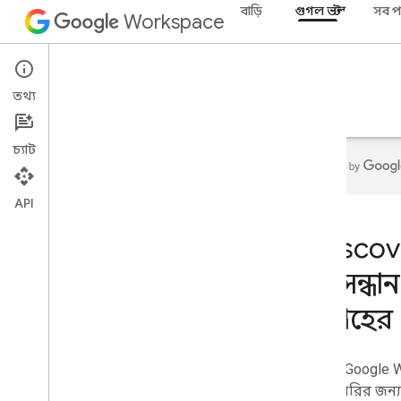
বাড়ি
গুগল ভল্ট
সব প
Workspace
Google Vault
তথ্য
ওভারভিউ
নির্দেশিকা
রেফারেন্স
সমর্থন
চ্যাট
API
বাড়ি
e
Discove
বিকাশকারী পণ্য
অনুসন্ধা
শুরু করুন
এআই দিয়ে তৈরি করুন
,
এআই দিয়ে তৈরি
আগ্রহের 
করুন
এটা এখন চেষ্টা কর
এজেন্ট টুল এবং এপিআই-এর জন্য গুগল
ওয়ার্কস্পেসের প্রমিত মডেল
সমর্থিত Google 
ডিসকভারির জন্য 