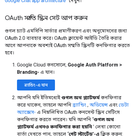
Google Chat app architecture”
দেখুন।
OAuth সম্মতি স্ক্রিন সেট আপ করুন
গুগল চ্যাট এমসিপি সার্ভার প্রমাণীকরণ এবং অনুমোদনের জন্য
OAuth 2.0 ব্যবহার করে। OAuth ক্লায়েন্ট আইডি তৈরি করার
আগে আপনাকে অবশ্যই OAuth সম্মতি স্ক্রিনটি কনফিগার করতে
হবে।
Google Cloud কনসোলে,
Google Auth Platform
>
Branding-
এ যান।
ব্র্যান্ডিং-এ যান
আপনি যদি ইতিমধ্যেই
গুগল অথ প্ল্যাটফর্ম
কনফিগার
করে থাকেন, তাহলে আপনি
ব্র্যান্ডিং
,
অডিয়েন্স
এবং
ডেটা
অ্যাক্সেস-
এ নিম্নলিখিত OAuth কনসেন্ট স্ক্রিন সেটিংস
কনফিগার করতে পারেন। যদি আপনি
‘গুগল অথ
প্ল্যাটফর্ম এখনও কনফিগার করা হয়নি
’ লেখা কোনো
বার্তা দেখতে পান, তাহলে
‘গেট স্টার্টেড’-এ
ক্লিক করুন: