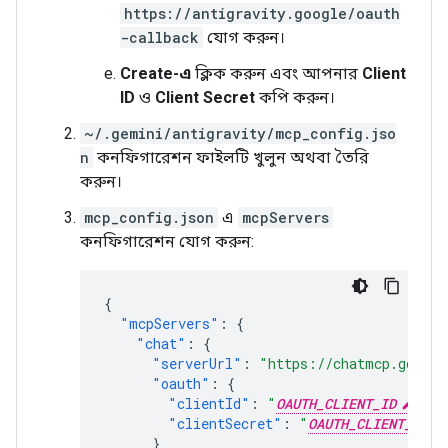
https://antigravity.google/oauth
-callback
যোগ করুন।
Create-এ
ক্লিক করুন এবং আপনার
Client
ID
ও
Client Secret
কপি করুন।
~/.gemini/antigravity/mcp_config.jso
n
কনফিগারেশন ফাইলটি খুলুন অথবা তৈরি
করুন।
mcp_config.json
এ
mcpServers
কনফিগারেশন যোগ করুন:
{
"mcpServers"
:
{
"chat"
:
{
"serverUrl"
:
"https://chatmcp.google
"oauth"
:
{
"clientId"
:
"
OAUTH_CLIENT_ID
"
,
"clientSecret"
:
"
OAUTH_CLIENT_SECR
}