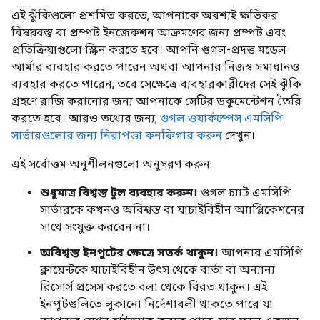
এই ঝুঁকিগুলো প্রশমিত করতে, আপনাকে অবশ্যই ক্ষতিকর
বিষয়বস্তু বা প্রম্পট ইনজেকশন আক্রমণের জন্য প্রম্পট এবং
প্রতিক্রিয়াগুলো স্ক্রিন করতে হবে। আপনি গুগল-প্রদত্ত মডেল
আর্মার ব্যবহার করতে পারেন অথবা আপনার নিজস্ব সমাধানও
ব্যবহার করতে পারেন, তবে সেক্ষেত্রে ব্যবহারকারীদের সেই ঝুঁকি
গ্রহণে রাজি করানোর জন্য আপনাকে সেটির ডকুমেন্টেশন তৈরি
করতে হবে। আরও তথ্যের জন্য,
গুগল ওয়ার্কস্পেস এমসিপি
সার্ভারগুলোর জন্য নিরাপত্তা কনফিগার করুন
দেখুন।
এই সর্বোত্তম অনুশীলনগুলো অনুসরণ করুন:
শুধুমাত্র বিশ্বস্ত টুল ব্যবহার করুন।
গুগল চ্যাট এমসিপি
সার্ভারকে কখনও অবিশ্বস্ত বা যাচাইবিহীন অ্যাপ্লিকেশনের
সাথে সংযুক্ত করবেন না।
অবিশ্বস্ত ইনপুটের ক্ষেত্রে সতর্ক থাকুন।
আপনার এমসিপি
ক্লায়েন্টকে যাচাইবিহীন উৎস থেকে বার্তা বা অন্যান্য
রিসোর্স প্রসেস করতে বলা থেকে বিরত থাকুন। এই
ইনপুটগুলিতে লুকানো নির্দেশাবলী থাকতে পারে যা