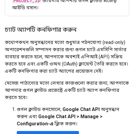
PROJECT_ID
জায়গায় আপনার গুগল ক্লাউড প্রজেক্ট
আইডি বসান।
চ্যাট অ্যাপটি কনফিগার করুন
কথোপকথন অনুসন্ধানের মতো শুধুমাত্র পঠনযোগ্য (read-only)
অপারেশনগুলি সম্পাদন করার জন্য গুগল চ্যাট এমসিপি সার্ভার
ব্যবহার করতে হলে, আপনাকে অবশ্যই এপিআই (API) সক্রিয়
করতে হবে এবং একটি ওঅথ (OAuth) ক্লায়েন্ট তৈরি করতে হবে।
একটি কনফিগার করা চ্যাট অ্যাপের প্রয়োজন নেই।
মেসেজ পাঠানোর মতো লেখার কাজগুলো করার জন্য, আপনাকে
আপনার গুগল ক্লাউড প্রজেক্টে একটি চ্যাট অ্যাপ কনফিগার
করতে হবে।
গুগল ক্লাউড কনসোলে,
Google Chat API
অনুসন্ধান
করুন এবং
Google Chat API
>
Manage
>
Configuration-এ
ক্লিক করুন।