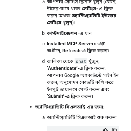
আপনার সেটিংস স্ক্রিনটি খুলুন (যেমন,
নীচের-বামে থাকা
সেটিংস-
এ ক্লিক
করুন অথবা
অ্যান্টিগ্র্যাভিটি ইউজার
সেটিংস
খুলুন)।
কাস্টমাইজেশন
-এ যান।
Installed MCP Servers-এর
অধীনে,
Refresh-এ
ক্লিক করুন।
তালিকা থেকে
chat
খুঁজুন,
‘Authenticate’-এ
ক্লিক করুন,
আপনার Google অ্যাকাউন্টে সাইন ইন
করুন, অনুমোদন কোডটি কপি করে
ইনপুট ডায়ালগে পেস্ট করুন এবং
‘Submit’-এ
ক্লিক করুন।
অ্যান্টিগ্র্যাভিটি সিএলআই-এর জন্য:
অ্যান্টিগ্র্যাভিটি সিএলআই শুরু করুন: