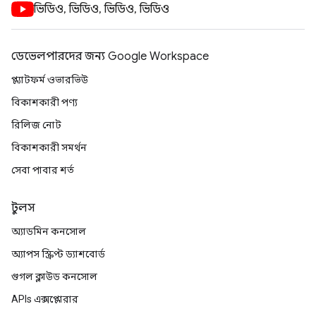
ভিডিও, ভিডিও, ভিডিও, ভিডিও
ডেভেলপারদের জন্য Google Workspace
প্ল্যাটফর্ম ওভারভিউ
বিকাশকারী পণ্য
রিলিজ নোট
বিকাশকারী সমর্থন
সেবা পাবার শর্ত
টুলস
অ্যাডমিন কনসোল
অ্যাপস স্ক্রিপ্ট ড্যাশবোর্ড
গুগল ক্লাউড কনসোল
APIs এক্সপ্লোরার