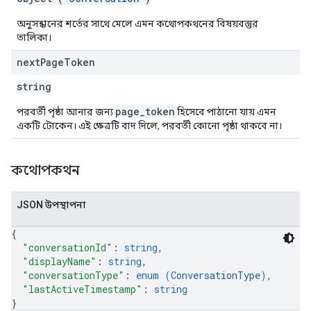
অনুসন্ধানের শর্তের সাথে মেলে এমন কথোপকথনের বিষয়বস্তুর
তালিকা।
next
Page
Token
string
page_token
পরবর্তী পৃষ্ঠা আনার জন্য
হিসেবে পাঠানো যায় এমন
একটি টোকেন। এই ক্ষেত্রটি বাদ দিলে, পরবর্তী কোনো পৃষ্ঠা থাকবে না।
কথোপকথন
JSON উপস্থাপনা
{
"conversationId"
: 
string
,
"displayName"
: 
string
,
"conversationType"
: 
enum (
ConversationType
)
,
"lastActiveTimestamp"
: 
string
}