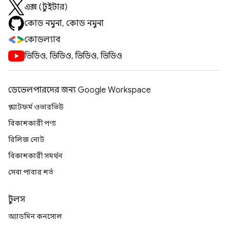
এক্স (টুইটার)
কোড নমুনা, কোড নমুনা
কোডল্যাব
ভিডিও, ভিডিও, ভিডিও, ভিডিও
ডেভেলপারদের জন্য Google Workspace
প্ল্যাটফর্ম ওভারভিউ
বিকাশকারী পণ্য
রিলিজ নোট
বিকাশকারী সমর্থন
সেবা পাবার শর্ত
টুলস
অ্যাডমিন কনসোল