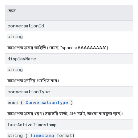
ক্ষেত্র
conversation
Id
string
কথোপকথনের আইডি (যেমন, "spaces/AAAAAAAAA")।
display
Name
string
কথোপকথনটির প্রদর্শিত নাম।
conversation
Type
enum (
ConversationType
)
কথোপকথনের ধরণ (সরাসরি বার্তা, গ্রুপ চ্যাট, অথবা নামযুক্ত স্থান)।
last
Active
Timestamp
string (
Timestamp
format)