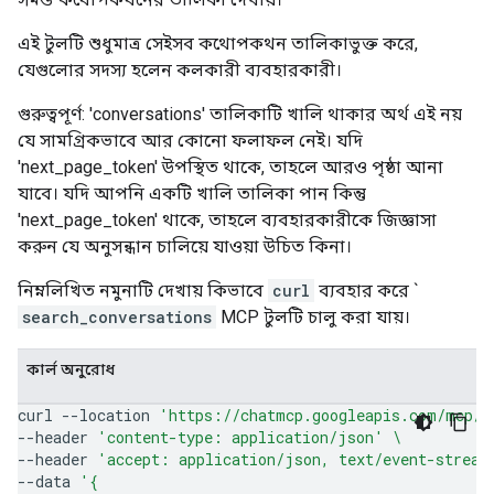
এই টুলটি শুধুমাত্র সেইসব কথোপকথন তালিকাভুক্ত করে,
যেগুলোর সদস্য হলেন কলকারী ব্যবহারকারী।
গুরুত্বপূর্ণ: 'conversations' তালিকাটি খালি থাকার অর্থ এই নয়
যে সামগ্রিকভাবে আর কোনো ফলাফল নেই। যদি
'next_page_token' উপস্থিত থাকে, তাহলে আরও পৃষ্ঠা আনা
যাবে। যদি আপনি একটি খালি তালিকা পান কিন্তু
'next_page_token' থাকে, তাহলে ব্যবহারকারীকে জিজ্ঞাসা
করুন যে অনুসন্ধান চালিয়ে যাওয়া উচিত কিনা।
নিম্নলিখিত নমুনাটি দেখায় কিভাবে
curl
ব্যবহার করে `
search_conversations
MCP টুলটি চালু করা যায়।
কার্ল অনুরোধ
curl
--location
'https://chatmcp.googleapis.com/mcp/v
--header
'content-type: application/json'
\
--header
'accept: application/json, text/event-stream
--data
'{