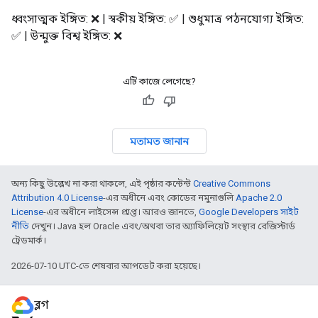
ধ্বংসাত্মক ইঙ্গিত: ❌ | স্বকীয় ইঙ্গিত: ✅ | শুধুমাত্র পঠনযোগ্য ইঙ্গিত:
✅ | উন্মুক্ত বিশ্ব ইঙ্গিত: ❌
এটি কাজে লেগেছে?
মতামত জানান
অন্য কিছু উল্লেখ না করা থাকলে, এই পৃষ্ঠার কন্টেন্ট
Creative Commons
Attribution 4.0 License
-এর অধীনে এবং কোডের নমুনাগুলি
Apache 2.0
License
-এর অধীনে লাইসেন্স প্রাপ্ত। আরও জানতে,
Google Developers সাইট
নীতি
দেখুন। Java হল Oracle এবং/অথবা তার অ্যাফিলিয়েট সংস্থার রেজিস্টার্ড
ট্রেডমার্ক।
2026-07-10 UTC-তে শেষবার আপডেট করা হয়েছে।
ব্লগ