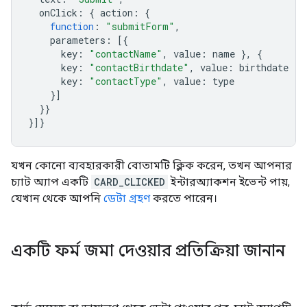
onClick
:
{
action
:
{
function
:
"submitForm"
,
parameters
:
[{
key
:
"contactName"
,
value
:
name
},
{
key
:
"contactBirthdate"
,
value
:
birthdate
},
key
:
"contactType"
,
value
:
type
}]
}}
}]}
যখন কোনো ব্যবহারকারী বোতামটি ক্লিক করেন, তখন আপনার
চ্যাট অ্যাপ একটি
CARD_CLICKED
ইন্টারঅ্যাকশন ইভেন্ট পায়,
যেখান থেকে আপনি
ডেটা গ্রহণ
করতে পারেন।
একটি ফর্ম জমা দেওয়ার প্রতিক্রিয়া জানান