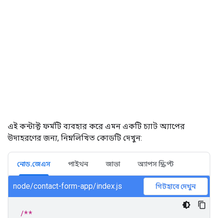
এই কন্টাক্ট ফর্মটি ব্যবহার করে এমন একটি চ্যাট অ্যাপের
উদাহরণের জন্য, নিম্নলিখিত কোডটি দেখুন:
নোড.জেএস
পাইথন
জাভা
অ্যাপস স্ক্রিপ্ট
node/contact-form-app/index.js
গিটহাবে দেখুন
/**