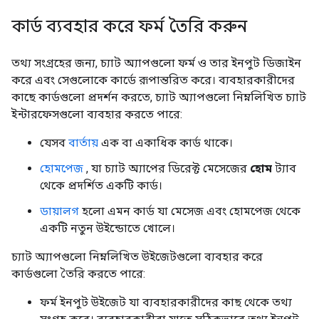
কার্ড ব্যবহার করে ফর্ম তৈরি করুন
তথ্য সংগ্রহের জন্য, চ্যাট অ্যাপগুলো ফর্ম ও তার ইনপুট ডিজাইন
করে এবং সেগুলোকে কার্ডে রূপান্তরিত করে। ব্যবহারকারীদের
কাছে কার্ডগুলো প্রদর্শন করতে, চ্যাট অ্যাপগুলো নিম্নলিখিত চ্যাট
ইন্টারফেসগুলো ব্যবহার করতে পারে:
যেসব
বার্তায়
এক বা একাধিক কার্ড থাকে।
হোমপেজ
, যা চ্যাট অ্যাপের ডিরেক্ট মেসেজের
হোম
ট্যাব
থেকে প্রদর্শিত একটি কার্ড।
ডায়ালগ
হলো এমন কার্ড যা মেসেজ এবং হোমপেজ থেকে
একটি নতুন উইন্ডোতে খোলে।
চ্যাট অ্যাপগুলো নিম্নলিখিত উইজেটগুলো ব্যবহার করে
কার্ডগুলো তৈরি করতে পারে:
ফর্ম ইনপুট উইজেট যা ব্যবহারকারীদের কাছ থেকে তথ্য