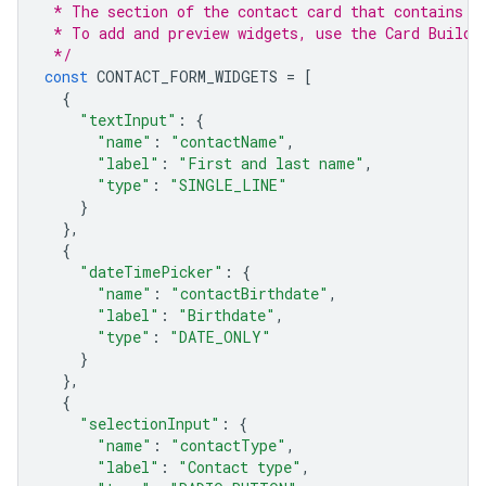
 * The section of the contact card that contains t
 * To add and preview widgets, use the Card Builde
 */
const
CONTACT_FORM_WIDGETS
=
[
{
"textInput"
:
{
"name"
:
"contactName"
,
"label"
:
"First and last name"
,
"type"
:
"SINGLE_LINE"
}
},
{
"dateTimePicker"
:
{
"name"
:
"contactBirthdate"
,
"label"
:
"Birthdate"
,
"type"
:
"DATE_ONLY"
}
},
{
"selectionInput"
:
{
"name"
:
"contactType"
,
"label"
:
"Contact type"
,