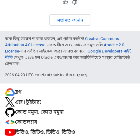
মতামত জানান
অন্য কিছু উল্লেখ না করা থাকলে, এই পৃষ্ঠার কন্টেন্ট
Creative Commons
Attribution 4.0 License
-এর অধীনে এবং কোডের নমুনাগুলি
Apache 2.0
License
-এর অধীনে লাইসেন্স প্রাপ্ত। আরও জানতে,
Google Developers সাইট
নীতি
দেখুন। Java হল Oracle এবং/অথবা তার অ্যাফিলিয়েট সংস্থার রেজিস্টার্ড
ট্রেডমার্ক।
2026-04-23 UTC-তে শেষবার আপডেট করা হয়েছে।
ব্লগ
এক্স (টুইটার)
কোড নমুনা, কোড নমুনা
কোডল্যাব
ভিডিও, ভিডিও, ভিডিও, ভিডিও