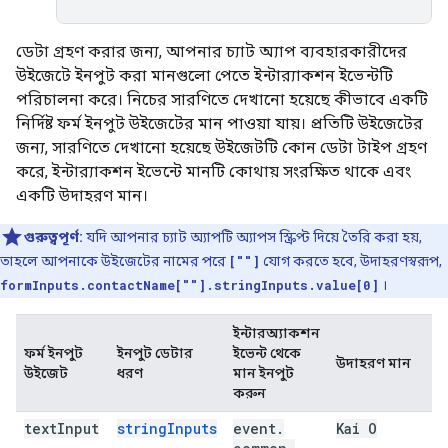
ডেটা গ্রহণ করার জন্য, আপনার চ্যাট অ্যাপ ব্যবহারকারীদের
উইজেটে ইনপুট করা মানগুলো পেতে ইন্টার‍্যাকশন ইভেন্টটি
পরিচালনা করে। নিচের সারণিতে দেখানো হয়েছে কীভাবে একটি
নির্দিষ্ট ফর্ম ইনপুট উইজেটের মান পাওয়া যায়। প্রতিটি উইজেটের
জন্য, সারণিতে দেখানো হয়েছে উইজেটটি কোন ডেটা টাইপ গ্রহণ
করে, ইন্টার‍্যাকশন ইভেন্টে মানটি কোথায় সংরক্ষিত থাকে এবং
একটি উদাহরণ মান।
গুরুত্বপূর্ণ:
যদি আপনার চ্যাট অ্যাপটি অ্যাপস স্ক্রিপ্ট দিয়ে তৈরি করা হয়,
তাহলে আপনাকে উইজেটের নামের পরে
[""]
যোগ করতে হবে, উদাহরণস্বরূপ,
formInputs.contactName[""].stringInputs.value[0]
।
ইন্টারঅ্যাকশন
ফর্ম ইনপুট
ইনপুট ডেটার
ইভেন্ট থেকে
উদাহরণ মান
উইজেট
ধরণ
মান ইনপুট
করুন
text
Input
stringInputs
event
.
Kai O