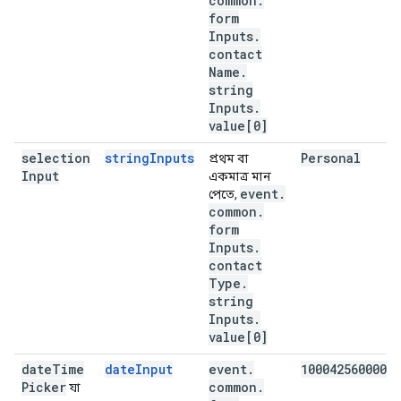
common
.
form
Inputs
.
contact
Name
.
string
Inputs
.
value[0]
selection
stringInputs
Personal
প্রথম বা
Input
একমাত্র মান
event
.
পেতে,
common
.
form
Inputs
.
contact
Type
.
string
Inputs
.
value[0]
date
Time
dateInput
event
.
1000425600000
Picker
common
.
যা