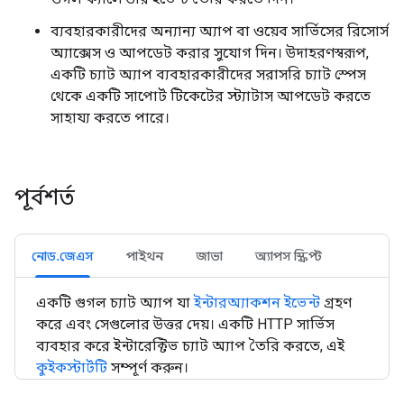
ব্যবহারকারীদের অন্যান্য অ্যাপ বা ওয়েব সার্ভিসের রিসোর্স
অ্যাক্সেস ও আপডেট করার সুযোগ দিন। উদাহরণস্বরূপ,
একটি চ্যাট অ্যাপ ব্যবহারকারীদের সরাসরি চ্যাট স্পেস
থেকে একটি সাপোর্ট টিকেটের স্ট্যাটাস আপডেট করতে
সাহায্য করতে পারে।
পূর্বশর্ত
নোড.জেএস
পাইথন
জাভা
অ্যাপস স্ক্রিপ্ট
একটি গুগল চ্যাট অ্যাপ যা
ইন্টারঅ্যাকশন ইভেন্ট
গ্রহণ
করে এবং সেগুলোর উত্তর দেয়। একটি HTTP সার্ভিস
ব্যবহার করে ইন্টারেক্টিভ চ্যাট অ্যাপ তৈরি করতে, এই
কুইকস্টার্টটি
সম্পূর্ণ করুন।