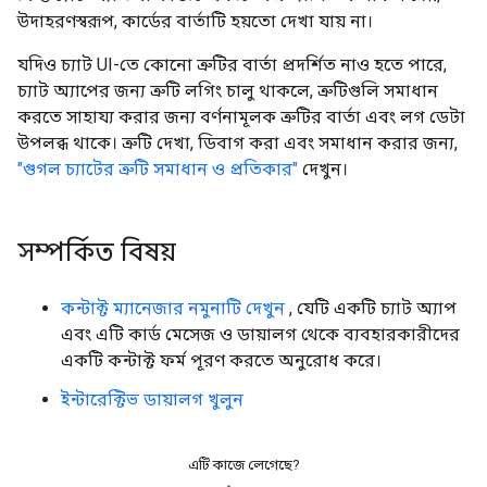
উদাহরণস্বরূপ, কার্ডের বার্তাটি হয়তো দেখা যায় না।
যদিও চ্যাট UI-তে কোনো ত্রুটির বার্তা প্রদর্শিত নাও হতে পারে,
চ্যাট অ্যাপের জন্য ত্রুটি লগিং চালু থাকলে, ত্রুটিগুলি সমাধান
করতে সাহায্য করার জন্য বর্ণনামূলক ত্রুটির বার্তা এবং লগ ডেটা
উপলব্ধ থাকে। ত্রুটি দেখা, ডিবাগ করা এবং সমাধান করার জন্য,
"গুগল চ্যাটের ত্রুটি সমাধান ও প্রতিকার"
দেখুন।
সম্পর্কিত বিষয়
কন্টাক্ট ম্যানেজার নমুনাটি দেখুন
, যেটি একটি চ্যাট অ্যাপ
এবং এটি কার্ড মেসেজ ও ডায়ালগ থেকে ব্যবহারকারীদের
একটি কন্টাক্ট ফর্ম পূরণ করতে অনুরোধ করে।
ইন্টারেক্টিভ ডায়ালগ খুলুন
এটি কাজে লেগেছে?