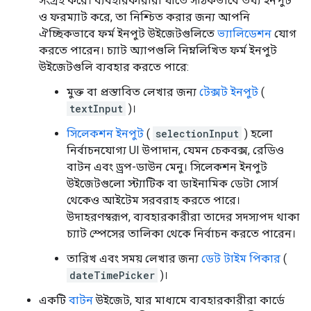
সংগ্রহ করে। ব্যবহারকারীরা যাতে সঠিকভাবে তথ্য ইনপুট
ও ফরম্যাট করে, তা নিশ্চিত করার জন্য আপনি
ঐচ্ছিকভাবে ফর্ম ইনপুট উইজেটগুলিতে
ভ্যালিডেশন
যোগ
করতে পারেন। চ্যাট অ্যাপগুলি নিম্নলিখিত ফর্ম ইনপুট
উইজেটগুলি ব্যবহার করতে পারে:
মুক্ত বা প্রস্তাবিত লেখার জন্য
টেক্সট ইনপুট
(
textInput
)।
সিলেকশন ইনপুট
(
selectionInput
) হলো
নির্বাচনযোগ্য UI উপাদান, যেমন চেকবক্স, রেডিও
বাটন এবং ড্রপ-ডাউন মেনু। সিলেকশন ইনপুট
উইজেটগুলো স্ট্যাটিক বা ডাইনামিক ডেটা সোর্স
থেকেও আইটেম সরবরাহ করতে পারে।
উদাহরণস্বরূপ, ব্যবহারকারীরা তাদের সদস্যপদ থাকা
চ্যাট স্পেসের তালিকা থেকে নির্বাচন করতে পারেন।
তারিখ এবং সময় লেখার জন্য
ডেট টাইম পিকার
(
dateTimePicker
)।
একটি
বাটন
উইজেট, যার মাধ্যমে ব্যবহারকারীরা কার্ডে