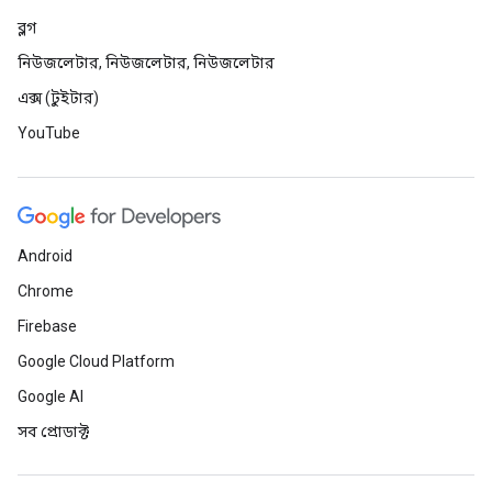
ব্লগ
নিউজলেটার, নিউজলেটার, নিউজলেটার
এক্স (টুইটার)
YouTube
Android
Chrome
Firebase
Google Cloud Platform
Google AI
সব প্রোডাক্ট