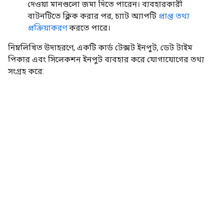
দেওয়া মানগুলো জমা দিতে পারেন। ব্যবহারকারী
বাটনটিতে ক্লিক করার পর, চ্যাট অ্যাপটি
প্রাপ্ত তথ্য
প্রক্রিয়াকরণ
করতে পারে।
নিম্নলিখিত উদাহরণে, একটি কার্ড টেক্সট ইনপুট, ডেট টাইম
পিকার এবং সিলেকশন ইনপুট ব্যবহার করে যোগাযোগের তথ্য
সংগ্রহ করে: