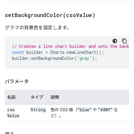
setBackgroundColor(
css
Value)
グラフの背景色を設定します。
// Creates a line chart builder and sets the backgr
const
builder
=
Charts
.
newLineChart
();
builder
.
setBackgroundColor
(
'gray'
);
パラメータ
名前
タイプ
説明
css
String
"blue"
"#00f"
色の CSS 値（
や
な
Value
ど）。