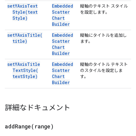
set
YAxis
Text
Embedded
縦軸のテキスト スタイル
Style(
text
Scatter
を設定します。
Style)
Chart
Builder
set
YAxis
Title(
Embedded
縦軸にタイトルを追加し
title)
Scatter
ます。
Chart
Builder
set
YAxis
Title
Embedded
縦軸のタイトル テキスト
Text
Style(
Scatter
のスタイルを設定しま
text
Style)
Chart
す。
Builder
詳細なドキュメント
addRange(
range)