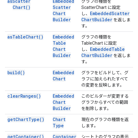
as
Scatter
Embedded
グラフの種類を
Chart(
)
Scatter
ScatterChart に設定
Chart
Embedded
Scatter
し、
Builder
Chart
Builder
を返しま
す。
as
Table
Chart(
)
Embedded
グラフの種類を
Table
TableChart に設定
Chart
Embedded
Table
し、
Builder
Chart
Builder
を返しま
す。
build(
)
Embedded
グラフをビルドして、グ
Chart
ラフに加えられたすべて
の変更を反映します。
clear
Ranges(
)
Embedded
このビルダーが変更する
Chart
グラフからすべての範囲
Builder
を削除します。
get
Chart
Type(
)
Chart
現在のグラフの種類を返
Type
します。
get
Container(
)
Container
シート上のグラフの表示