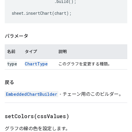
.
build
();
sheet
.
insertChart
(
chart
);
パラメータ
名前
タイプ
説明
type
Chart
Type
このグラフを変更する種類。
戻る
EmbeddedChartBuilder
- チェーン用のこのビルダー。
setColors(
css
Values)
グラフの線の色を設定します。