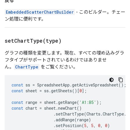
戻る
EmbeddedScatterChartBuilder
- このビルダー。チェー
ン処理に便利です。
setChartType(
type)
グラフの種類を変更します。現在、すべての埋め込みグラ
フタイプがサポートされているわけではありませ
ん。
ChartType
をご覧ください。
const
ss
=
SpreadsheetApp
.
getActiveSpreadsheet
();
const
sheet
=
ss
.
getSheets
()[
0
];
const
range
=
sheet
.
getRange
(
'A1:B5'
);
const
chart
=
sheet
.
newChart
()
.
setChartType
(
Charts
.
ChartType
.
B
.
addRange
(
range
)
.
setPosition
(
5
,
5
,
0
,
0
)