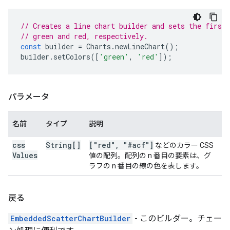
// Creates a line chart builder and sets the first 
// green and red, respectively.
const
builder
=
Charts
.
newLineChart
();
builder
.
setColors
([
'green'
,
'red'
]);
パラメータ
名前
タイプ
説明
css
String[]
["red"
,
"#acf"]
などのカラー CSS
Values
値の配列。配列の n 番目の要素は、グ
ラフの n 番目の線の色を表します。
戻る
EmbeddedScatterChartBuilder
- このビルダー。チェー