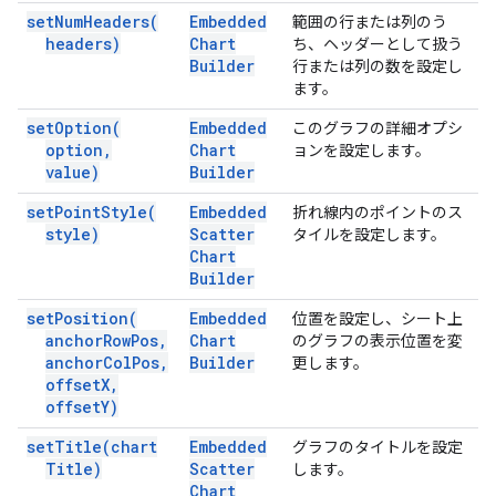
set
Num
Headers(
Embedded
範囲の行または列のう
headers)
Chart
ち、ヘッダーとして扱う
Builder
行または列の数を設定し
ます。
set
Option(
Embedded
このグラフの詳細オプシ
option
,
Chart
ョンを設定します。
value)
Builder
set
Point
Style(
Embedded
折れ線内のポイントのス
style)
Scatter
タイルを設定します。
Chart
Builder
set
Position(
Embedded
位置を設定し、シート上
anchor
Row
Pos
,
Chart
のグラフの表示位置を変
anchor
Col
Pos
,
Builder
更します。
offset
X
,
offset
Y)
set
Title(
chart
Embedded
グラフのタイトルを設定
Title)
Scatter
します。
Chart