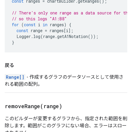
const
ranges
=
chartBuilder
.
getRanges
();
// There's only one range as a data source for thi
// so this logs "A1:B8"
for
(
const
i
in
ranges
)
{
const
range
=
ranges
[
i
];
Logger
.
log
(
range
.
getA1Notation
());
}
戻る
Range[]
- 作成するグラフのデータソースとして使用さ
れる範囲の配列。
removeRange(
range)
このビルダーが変更するグラフから、指定された範囲を削
除します。範囲がこのグラフにない場合、エラーはスロー