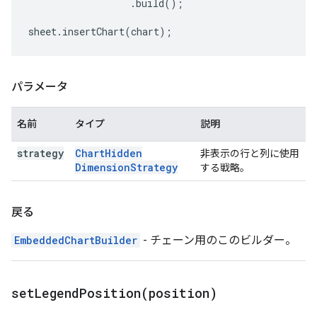
.
build
();
sheet
.
insertChart
(
chart
);
パラメータ
名前
タイプ
説明
strategy
Chart
Hidden
非表示の行と列に使用
Dimension
Strategy
する戦略。
戻る
EmbeddedChartBuilder
- チェーン用のこのビルダー。
setLegendPosition(
position)