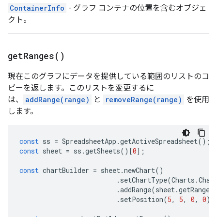
ContainerInfo
- グラフ コンテナの位置を含むオブジェ
クト。
get
Ranges(
)
現在このグラフにデータを提供している範囲のリストのコ
ピーを返します。このリストを変更するに
は、
addRange(range)
と
removeRange(range)
を使用
します。
const
ss
=
SpreadsheetApp
.
getActiveSpreadsheet
();
const
sheet
=
ss
.
getSheets
()[
0
];
const
chartBuilder
=
sheet
.
newChart
()
.
setChartType
(
Charts
.
Char
.
addRange
(
sheet
.
getRange
(
.
setPosition
(
5
,
5
,
0
,
0
);