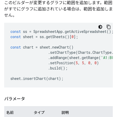
このビルダーが変更するグラフに範囲を追加します。範囲
がすでにグラフに追加されている場合は、範囲を追加しま
せん。
const
ss
=
SpreadsheetApp
.
getActiveSpreadsheet
();
const
sheet
=
ss
.
getSheets
()[
0
];
const
chart
=
sheet
.
newChart
()
.
setChartType
(
Charts
.
ChartType
.
B
.
addRange
(
sheet
.
getRange
(
'A1:B8'
.
setPosition
(
5
,
5
,
0
,
0
)
.
build
();
sheet
.
insertChart
(
chart
);
パラメータ
名前
タイプ
説明