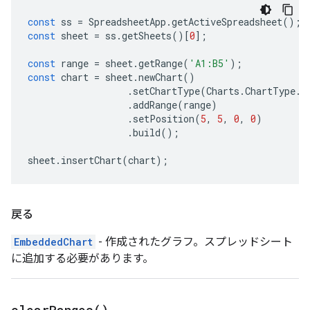
const
ss
=
SpreadsheetApp
.
getActiveSpreadsheet
();
const
sheet
=
ss
.
getSheets
()[
0
];
const
range
=
sheet
.
getRange
(
'A1:B5'
);
const
chart
=
sheet
.
newChart
()
.
setChartType
(
Charts
.
ChartType
.
B
.
addRange
(
range
)
.
setPosition
(
5
,
5
,
0
,
0
)
.
build
();
sheet
.
insertChart
(
chart
);
戻る
EmbeddedChart
- 作成されたグラフ。スプレッドシート
に追加する必要があります。