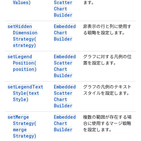
Values)
Scatter
ます。
Chart
Builder
set
Hidden
Embedded
非表示の行と列に使用す
Dimension
Chart
る戦略を設定します。
Strategy(
Builder
strategy)
set
Legend
Embedded
グラフに対する凡例の位
Position(
Scatter
置を設定します。
position)
Chart
Builder
set
Legend
Text
Embedded
グラフの凡例のテキスト
Style(
text
Scatter
スタイルを設定します。
Style)
Chart
Builder
set
Merge
Embedded
複数の範囲が存在する場
Strategy(
Chart
合に使用するマージ戦略
merge
Builder
を設定します。
Strategy)