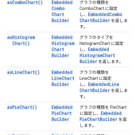
as
Combo
Chart(
)
Embedded
グラフの種類を
Combo
ComboChart に設定
Chart
Embedded
Combo
し、
Builder
Chart
Builder
を返しま
す。
as
Histogram
Embedded
グラフのタイプを
Chart(
)
Histogram
HistogramChart に設定
Chart
Embedded
し、
Builder
Histogram
Chart
Builder
を返します。
as
Line
Chart(
)
Embedded
グラフの種類を
Line
Chart
LineChart に設定
Builder
Embedded
Line
し、
Chart
Builder
を返しま
す。
as
Pie
Chart(
)
Embedded
グラフの種類を PieChart
Pie
Chart
Embedded
に設定し、
Builder
Pie
Chart
Builder
を返
します。