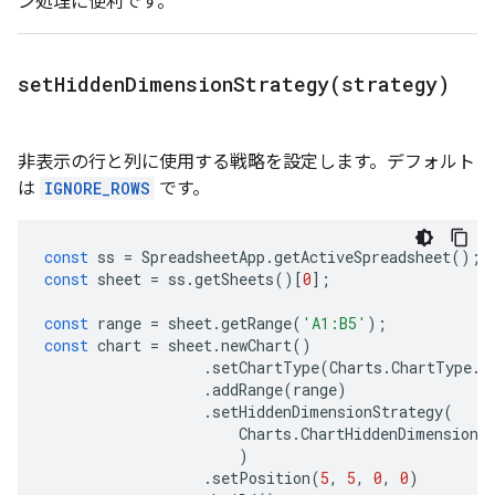
ン処理に便利です。
setHiddenDimensionStrategy(
strategy)
非表示の行と列に使用する戦略を設定します。デフォルト
は
IGNORE_ROWS
です。
const
ss
=
SpreadsheetApp
.
getActiveSpreadsheet
();
const
sheet
=
ss
.
getSheets
()[
0
];
const
range
=
sheet
.
getRange
(
'A1:B5'
);
const
chart
=
sheet
.
newChart
()
.
setChartType
(
Charts
.
ChartType
.
B
.
addRange
(
range
)
.
setHiddenDimensionStrategy
(
Charts
.
ChartHiddenDimensionS
)
.
setPosition
(
5
,
5
,
0
,
0
)