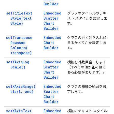
Builder
set
Title
Text
Embedded
グラフのタイトルのテキ
Style(
text
Scatter
スト スタイルを設定しま
Style)
Chart
す。
Builder
set
Transpose
Embedded
グラフの行と列を入れ替
Rows
And
Chart
えるかどうかを設定しま
Columns(
Builder
す。
transpose)
set
XAxis
Log
Embedded
横軸を対数目盛にします
Scale(
)
Scatter
（すべての値が正の値で
Chart
ある必要があります）。
Builder
set
XAxis
Range(
Embedded
グラフの横軸の範囲を設
start
,
end)
Scatter
定します。
Chart
Builder
set
XAxis
Text
Embedded
横軸のテキスト スタイル