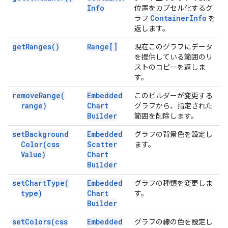
Info
位置をカプセル化するグ
Container
Info
ラフ
を
返します。
get
Ranges(
)
Range[]
現在このグラフにデータ
を提供している範囲のリ
ストのコピーを返しま
す。
remove
Range(
Embedded
このビルダーが変更する
range)
Chart
グラフから、指定された
Builder
範囲を削除します。
set
Background
Embedded
グラフの背景色を設定し
Color(
css
Scatter
ます。
Value)
Chart
Builder
set
Chart
Type(
Embedded
グラフの種類を変更しま
type)
Chart
す。
Builder
set
Colors(
css
Embedded
グラフの線の色を設定し