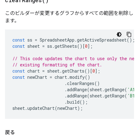
clear
Ranges(
)
このビルダーが変更するグラフからすべての範囲を削除し
ます。
const
ss
=
SpreadsheetApp
.
getActiveSpreadsheet
();
const
sheet
=
ss
.
getSheets
()[
0
];
// This code updates the chart to use only the new
// existing formatting of the chart.
const
chart
=
sheet
.
getCharts
()[
0
];
const
newChart
=
chart
.
modify
()
.
clearRanges
()
.
addRange
(
sheet
.
getRange
(
'A1:
.
addRange
(
sheet
.
getRange
(
'B1:
.
build
();
sheet
.
updateChart
(
newChart
);
戻る