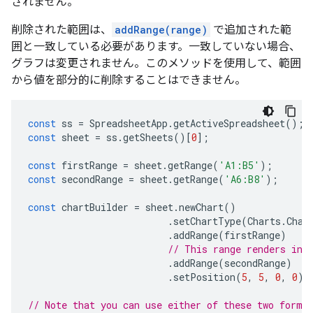
されません。
削除された範囲は、
addRange(range)
で追加された範
囲と一致している必要があります。一致していない場合、
グラフは変更されません。このメソッドを使用して、範囲
から値を部分的に削除することはできません。
const
ss
=
SpreadsheetApp
.
getActiveSpreadsheet
();
const
sheet
=
ss
.
getSheets
()[
0
];
const
firstRange
=
sheet
.
getRange
(
'A1:B5'
);
const
secondRange
=
sheet
.
getRange
(
'A6:B8'
);
const
chartBuilder
=
sheet
.
newChart
()
.
setChartType
(
Charts
.
Char
.
addRange
(
firstRange
)
// This range renders in 
.
addRange
(
secondRange
)
.
setPosition
(
5
,
5
,
0
,
0
);
// Note that you can use either of these two forma