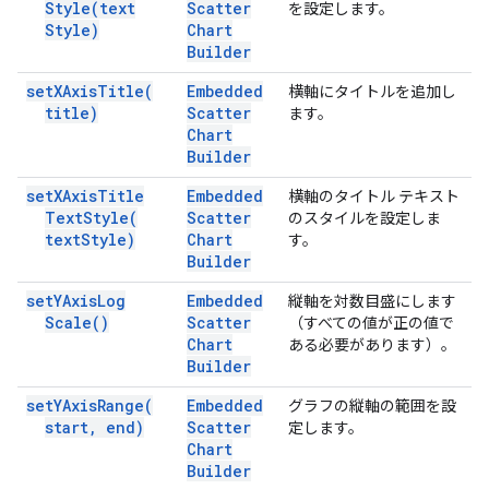
Style(
text
Scatter
を設定します。
Style)
Chart
Builder
set
XAxis
Title(
Embedded
横軸にタイトルを追加し
title)
Scatter
ます。
Chart
Builder
set
XAxis
Title
Embedded
横軸のタイトル テキスト
Text
Style(
Scatter
のスタイルを設定しま
text
Style)
Chart
す。
Builder
set
YAxis
Log
Embedded
縦軸を対数目盛にします
Scale(
)
Scatter
（すべての値が正の値で
Chart
ある必要があります）。
Builder
set
YAxis
Range(
Embedded
グラフの縦軸の範囲を設
start
,
end)
Scatter
定します。
Chart
Builder