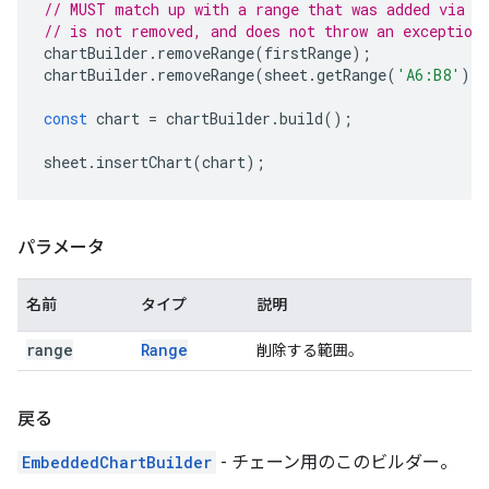
// MUST match up with a range that was added via a
// is not removed, and does not throw an exception
chartBuilder
.
removeRange
(
firstRange
);
chartBuilder
.
removeRange
(
sheet
.
getRange
(
'A6:B8'
))
const
chart
=
chartBuilder
.
build
();
sheet
.
insertChart
(
chart
);
パラメータ
名前
タイプ
説明
range
Range
削除する範囲。
戻る
EmbeddedChartBuilder
- チェーン用のこのビルダー。