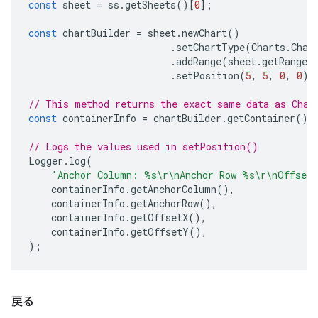
const
sheet
=
ss
.
getSheets
()[
0
];
const
chartBuilder
=
sheet
.
newChart
()
.
setChartType
(
Charts
.
Char
.
addRange
(
sheet
.
getRange
(
.
setPosition
(
5
,
5
,
0
,
0
);
// This method returns the exact same data as Char
const
containerInfo
=
chartBuilder
.
getContainer
();
// Logs the values used in setPosition()
Logger
.
log
(
'Anchor Column: %s\r\nAnchor Row %s\r\nOffset
containerInfo
.
getAnchorColumn
(),
containerInfo
.
getAnchorRow
(),
containerInfo
.
getOffsetX
(),
containerInfo
.
getOffsetY
(),
);
戻る