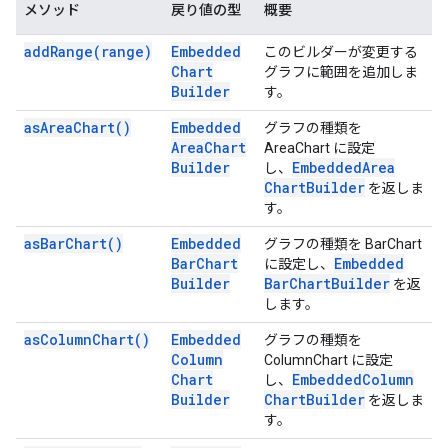
メソッド
戻り値の型
概要
add
Range(
range)
Embedded
このビルダーが変更する
Chart
グラフに範囲を追加しま
Builder
す。
as
Area
Chart(
)
Embedded
グラフの種類を
Area
Chart
AreaChart に設定
Builder
Embedded
Area
し、
Chart
Builder
を返しま
す。
as
Bar
Chart(
)
Embedded
グラフの種類を BarChart
Bar
Chart
Embedded
に設定し、
Builder
Bar
Chart
Builder
を返
します。
as
Column
Chart(
)
Embedded
グラフの種類を
Column
ColumnChart に設定
Chart
Embedded
Column
し、
Builder
Chart
Builder
を返しま
す。