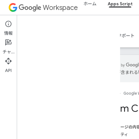
その他...
ホーム
Apps Script
Workspace
他の Google サービス
Google Analytics
Apps Script
Google Maps
情報
概要
ガイド
リファレンス
サンプル
サポート
Google Translate
Vertex AI
チャット
You
Tube
その他
.
.
.
API
は誤りが含まれる
公共サービス
API とデータベース接続
データのユーザビリティと最適化
ホーム
Google 
HTML とコンテンツ
Enum C
チャート
概要
チャート
このページの内
クラス
プロパティ