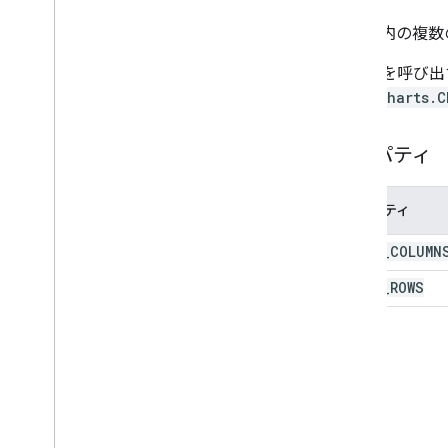
面グラフ ビルダー
棒グラフ作成ツール
ソース内の複数
グラフ
列挙型を呼び出
Chart
Options
ば、
Charts.C
縦棒グラフ
データテーブル
データテーブル ビルダー
プロパティ
データビューの定義
データビュー定義ビルダー
プロパティ
折れ線グラフ作成ツール
Number
Range
Filter
Builder
MERGE
_
COLUMN
円グラフ作成ツール
MERGE
_
ROWS
散布図ビルダー
String
Filter
Builder
テーブル チャート作成ツール
Text
Style
テキスト スタイル ビルダー
インターフェース