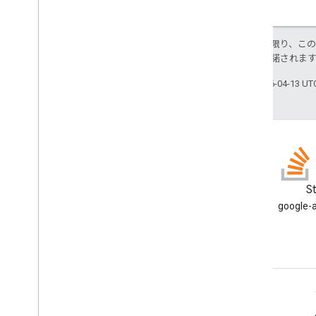
Data
Table
Source
列挙型
グラフのディメンション戦略
特に記載のない限り、こ
ス
により使用許諾されま
チャートの統合戦略
グラフの種類
最終更新日 2026-04-13 U
列のタイプ
曲線
Match
Type
向き
Picker
Values
Layout
ポイントスタイル
ブログ
S
位置
Google Workspace Developers
google
コンテンツ
ブログを読む
HTML
メール
スクリプトの実行と情報
デベロッパー向け Google Workspace
スクリプト プロジェクト リソース
自動化のトリガーとイベント