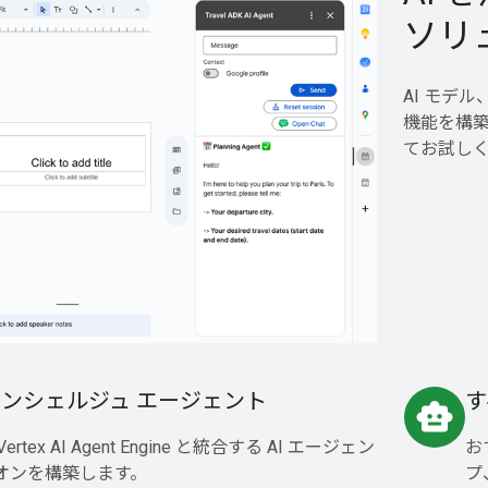
ソリ
AI モデ
機能を構築
てお試し
ンシェルジュ エージェント
す
smart_toy
Vertex AI Agent Engine と統合する AI エージェン
お
ドオンを構築します。
プ