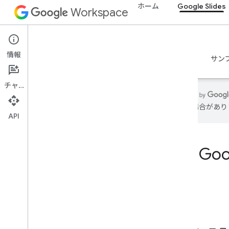
ホーム
Google Slides
Workspace
Google Slides
情報
概要
ガイド
リファレンス
MCP サーバー
サン
チャット
まれる場合があり
API
ホーム
デベロッパー向けのプロダクト
Go
使ってみる
AI を組み込んで構築
今すぐ試す
エージェント ツールと API の Google
Workspace 標準化モデル
Google Workspace アプリ