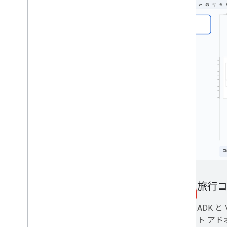
拡張、自動化、共有
概要
アドオン
Apps Script
Chat 用アプリ
ドライブアプリ
マーケットプレイス
リリースノート
プロダクトの最新の変更点
リリースノートのインデックス
最新情報を入手する
ニュースレターに登録する
旅行コ
smart_toy
デベロッパー プレビュー プログラムに
参加する
ADK と 
You
Tube チャンネルを見る
ト ア
Google Workspace と提携する