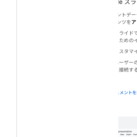
Google
管理コンソール
Cloud Search
アカウントデー
Gmail
コンテンツを
ア
Google Calendar
スライド
Google Chat
るための
Google Classroom
Google Docs
カスタマ
Google Drive
ユーザー
Google Forms
に接続す
Google Keep
Google Meet
Google Sheets
ドキュメントを
Google Sites
Google Slides
Google To
Do リスト
Google Vault
Google Workspace イベントを購読す
る