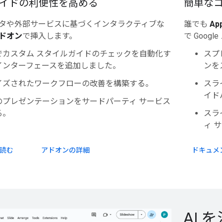
 スライドの利便性を高める
簡単なコ
タや外部サービスに基づくインタラクティブな
誰でも
App
ドオン
で挿入します。
で Goo
でカスタム スタイルガイドのチェックを自動化す
スプ
インターフェースを追加しました。
ンを
イズされたワークフローの改善を構築する。
スラ
イド
のプレゼンテーションをサードパーティ サービス
る。
スライ
ィ 
読む
アドオンの詳細
ドキュメ
AI 