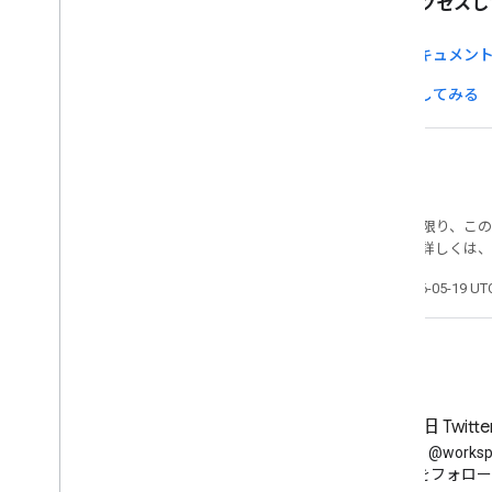
でアクセスし
ドキュメン
試してみる
特に記載のない限り、こ
許諾されます。詳しくは、
最終更新日 2026-05-19 U
ブログ
X（旧 Twitt
Google Workspace Developers
Twitter で @works
ブログを読む
をフォロー