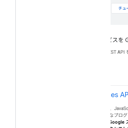
Google Developers のイベントに参加
チュ
する
サービスを G
次の REST A
Slides AP
Java、JavaS
般的なプログ
て、
Googl