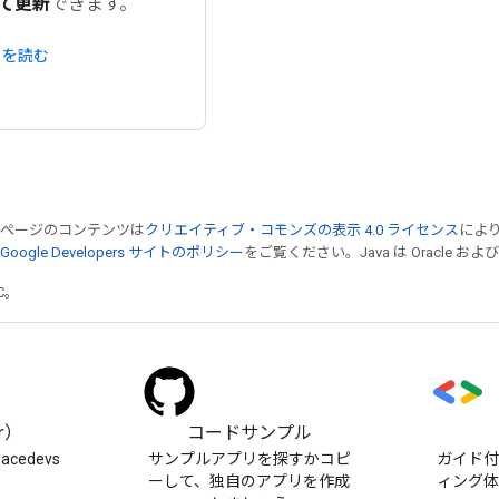
て更新
できます。
トを読む
のページのコンテンツは
クリエイティブ・コモンズの表示 4.0 ライセンス
によ
Google Developers サイトのポリシー
をご覧ください。Java は Oracle 
TC。
er）
コードサンプル
pacedevs
サンプルアプリを探すかコピ
ガイド
ーして、独自のアプリを作成
ィング