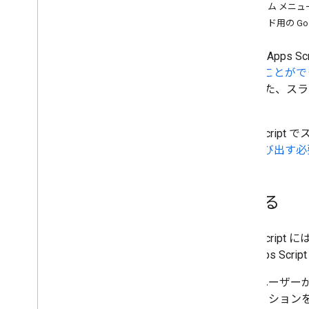
カスタム メニュ
スクリプトのタイプ
スライド用の Goog
Google Workspace を拡張する
Google App
Google Docs
で行うことがで
Google Sheets
す。 また、ス
Google Slides
ます。
概要
Apps Scri
プレゼンテーションの構成
直接呼び出す必
ページ要素のサイズと位置
プレゼンテーション内のアイテム
を選択する
テキストの編集とスタイルの設定
始める
アップデートのライフサイクル
Apps Scr
メニュー、ダイアログ、サイドバー
す。Apps Sc
ユーザー インターフェース
ユーザー
ーション