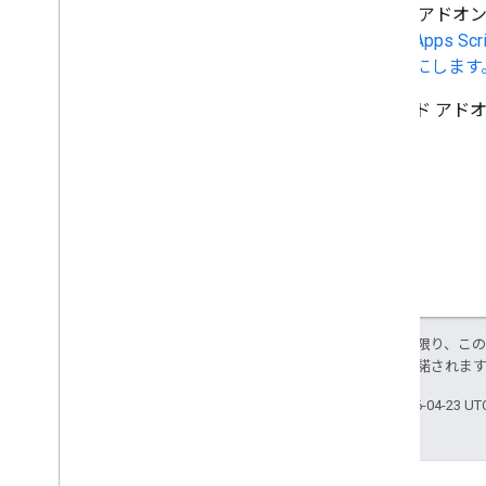
ライド アドオ
合は、Apps 
るようにします
スライド アド
特に記載のない限り、こ
ス
により使用許諾されま
最終更新日 2026-04-23 U