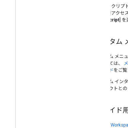
データの保存と提供
スクリプ
接アクセ
管理者の管理
Script
] 
VBA マクロを Apps Script に変換す
る
カスタム 
REST API を使用する
カスタム メニ
については、
のガイド
をご覧
カスタム イン
レイアウトとの
スライド用の
Google Works