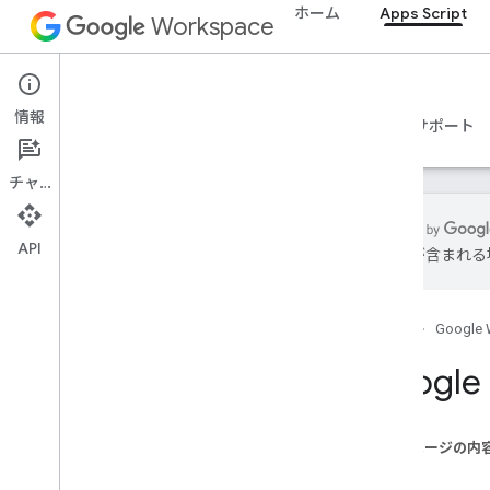
ホーム
Apps Script
Workspace
Apps Script
情報
概要
ガイド
リファレンス
サンプル
サポート
チャット
API
は誤りが含まれる
概要
Apps Script ダッシュボード
ホーム
Google 
開発環境を確認する
Goog
Apps Script Runtime
このページの内
Google サービスと外部 API
始める