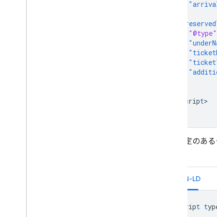
"arriva
},
"reserved
"@type"
"underN
"ticket
"ticket
"additi
}
}
<
/scrip
t
>

座席指定のある
です。
JSON-LD
<
scrip
t
t
yp
{