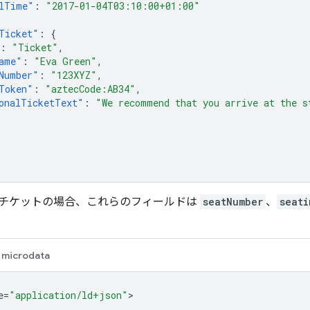
lTime"
:
"2017-01-04T03:10:00+01:00"
Ticket"
:
{
:
"Ticket"
,
ame"
:
"Eva Green"
,
Number"
:
"123XYZ"
,
Token"
:
"aztecCode:AB34"
,
onalTicketText"
:
"We recommend that you arrive at the s
チケットの場合、これらのフィールドは
seatNumber
、
seat
microdata
e=
"application/ld+json"