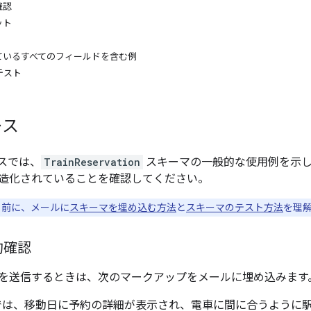
確認
ット
ているすべてのフィールドを含む例
テスト
ース
スでは、
TrainReservation
スキーマの一般的な使用例を示し
造化されていることを確認してください。
る前に、メールに
スキーマを埋め込む方法
と
スキーマのテスト方法
を理
約確認
を送信するときは、次のマークアップをメールに埋め込みます
アプリでは、移動日に予約の詳細が表示され、電車に間に合うよう