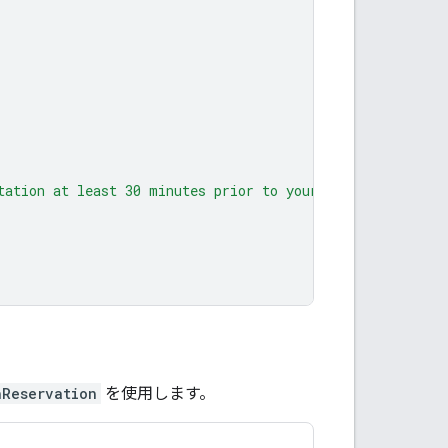
tation at least 30 minutes prior to your scheduled depar
nReservation
を使用します。