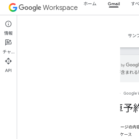
ホーム
Gmail
す
Workspace
Gmail
情報
概要
ガイド
リファレンス
MCP サーバー
サン
チャット
API
は誤りが含まれる
Gmail API
v1
ホーム
Google 
クライアント ライブラリ
使用制限
列車予
Postmaster Tools API
v2
このページの内
v2beta
ユースケース