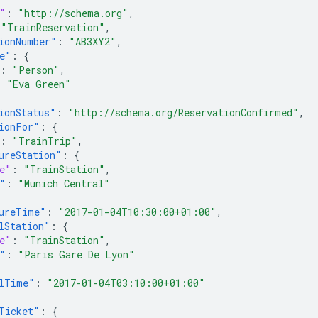
"
:
"http://schema.org"
,
"TrainReservation"
,
ionNumber"
:
"AB3XY2"
,
e"
:
{
:
"Person"
,
:
"Eva Green"
ionStatus"
:
"http://schema.org/ReservationConfirmed"
,
ionFor"
:
{
:
"TrainTrip"
,
ureStation"
:
{
e"
:
"TrainStation"
,
"
:
"Munich Central"
ureTime"
:
"2017-01-04T10:30:00+01:00"
,
lStation"
:
{
e"
:
"TrainStation"
,
"
:
"Paris Gare De Lyon"
lTime"
:
"2017-01-04T03:10:00+01:00"
Ticket"
:
{