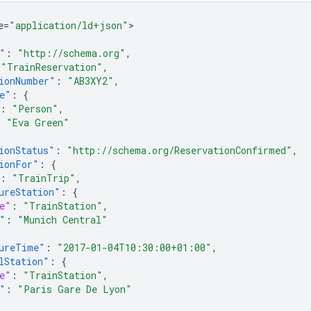
e=
"application/ld+json"
"
:
"http://schema.org"
,
"TrainReservation"
,
ionNumber"
:
"AB3XY2"
,
e"
:
{
:
"Person"
,
:
"Eva Green"
ionStatus"
:
"http://schema.org/ReservationConfirmed"
,
ionFor"
:
{
:
"TrainTrip"
,
ureStation"
:
{
e"
:
"TrainStation"
,
"
:
"Munich Central"
ureTime"
:
"2017-01-04T10:30:00+01:00"
,
lStation"
:
{
e"
:
"TrainStation"
,
"
:
"Paris Gare De Lyon"