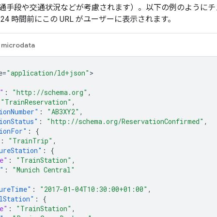
手段や交通状況などが考慮されます）。以下の例のようにチェックイ
24 時間前にこの URL がユーザーに表示されます。
microdata
e=
"application/ld+json"
"
:
"http://schema.org"
,
"TrainReservation"
,
ionNumber"
:
"AB3XY2"
,
ionStatus"
:
"http://schema.org/ReservationConfirmed"
,
ionFor"
:
{
:
"TrainTrip"
,
ureStation"
:
{
e"
:
"TrainStation"
,
"
:
"Munich Central"
ureTime"
:
"2017-01-04T10:30:00+01:00"
,
lStation"
:
{
e"
:
"TrainStation"
,