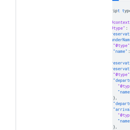
<
scrip
t
t
yp
{
"@context
"@type"
:
"reservat
"underNam
"@type"
"name"
},
"reservat
"reservat
"@type"
"depart
"@typ
"name
},
"depart
"arriva
"@typ
"name
},