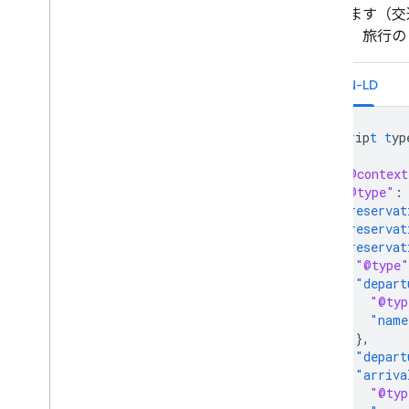
Android コンテンツ プロバイダ
知されます（交通
リソースの概要
リでは、旅行の 
Gmail 契約
JSON-LD
<
scrip
t
t
yp
{
"@context
"@type"
:
"reservat
"reservat
"reservat
"@type"
"depart
"@typ
"name
},
"depart
"arriva
"@typ