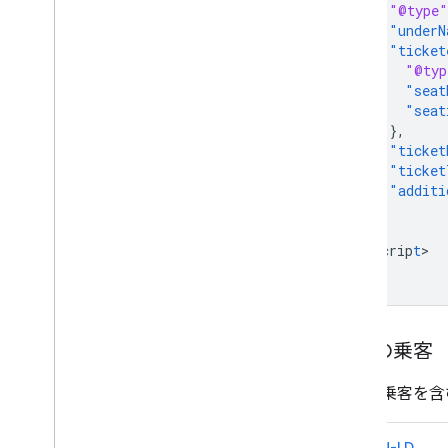
"@type"
"underN
"ticket
"@typ
"seat
"seat
},
"ticket
"ticket
"additi
}
}
<
/scrip
t
>

複数の乗客
複数の乗客を含
JSON-LD