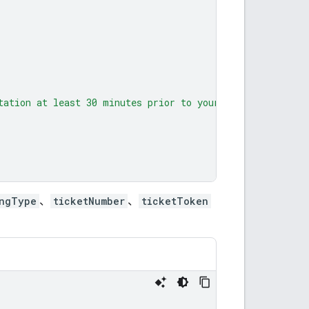
tation at least 30 minutes prior to your scheduled depar
ingType
、
ticketNumber
、
ticketToken