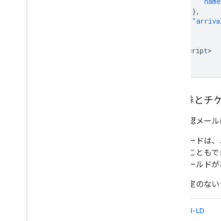
"name
},
"arriva
}
}
<
/scrip
t
>

搭乗券とチ
予約確認メール
確認カードは、
示することもで
加フィールドが
座席指定のない
JSON-LD