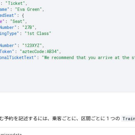
:
"Ticket"
,
ame"
:
"Eva Green"
,
edSeat"
:
{
e"
:
"Seat"
,
Number"
:
"27B"
,
ingType"
:
"1st Class"
Number"
:
"123XYZ"
,
Token"
:
"aztecCode:AB34"
,
onalTicketText"
:
"We recommend that you arrive at the s
む予約を記述するには、乗客ごとに、区間ごとに 1 つの
Trai
microdata