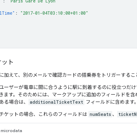
"
:
"Paris Gare De Lyon"
lTime"
:
"2017-01-04T03:10:00+01:00"
ケット
に加えて、別のメールで確認カードの搭乗券をトリガーするこ
ユーザーが電車に間に合うように駅に到着するのに役立つだけ
きます。そのためには、マークアップに追加のフィールドを含
ある場合は、
additionalTicketText
フィールドに含めます
チケットの場合、これらのフィールドは
numSeats
、
ticketN
microdata