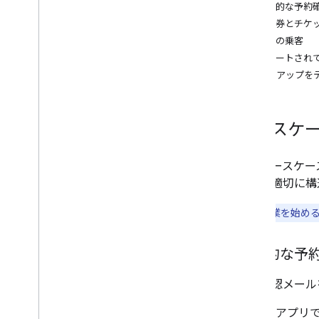
v1
基本的な予約
搭乗券とチケ
Email Markup
複数の乗客
マークアップ タイプ
サポートされ
操作
マークアップを
注文
仕様
予約
バス
ユースケ
イベント
観覧車
次のユースケー
ホテル
ップが適切に構
レンタカー
レストラン
**注:**
作業を始め
トレーニング
サポートされている形式
基本的な予
Types
メールによるプロモーション
予約確認メール
Schema
.
org の提案
Google 