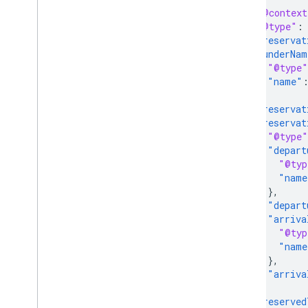
"@context
"@type"
:
"reservat
"underNam
"@type"
"name"
},
"reservat
"reservat
"@type"
"depart
"@typ
"name
},
"depart
"arriva
"@typ
"name
},
"arriva
},
"reserved