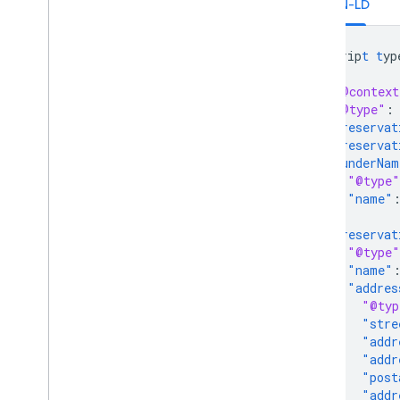
JSON-LD
Android コンテンツ プロバイダ
リソースの概要
Gmail 契約
<
scrip
t
t
yp
{
"@context
"@type"
:
"reservat
"reservat
"underNam
"@type"
"name"
},
"reservat
"@type"
"name"
"addres
"@typ
"stre
"addr
"addr
"post
"addr