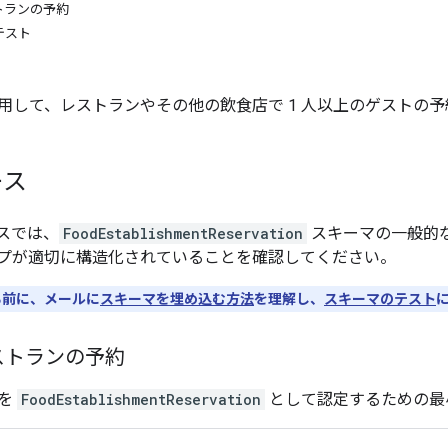
トランの予約
テスト
用して、レストランやその他の飲食店で 1 人以上のゲストの
ース
スでは、
FoodEstablishmentReservation
スキーマの一般的
プが適切に構造化されていることを確認してください。
る前に、メールに
スキーマを埋め込む方法
を理解し、
スキーマのテスト
ストランの予約
ルを
FoodEstablishmentReservation
として認定するための最