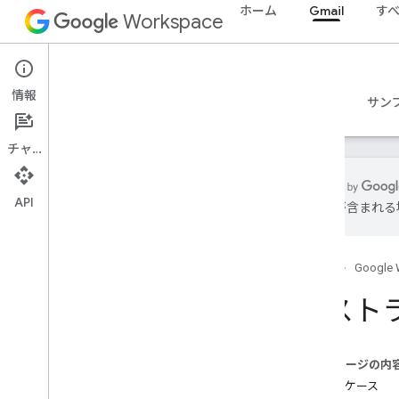
ホーム
Gmail
す
Workspace
Gmail
情報
概要
ガイド
リファレンス
MCP サーバー
サン
チャット
API
は誤りが含まれる
Gmail API
v1
ホーム
Google 
クライアント ライブラリ
使用制限
レスト
Postmaster Tools API
v2
このページの内
v2beta
ユースケース