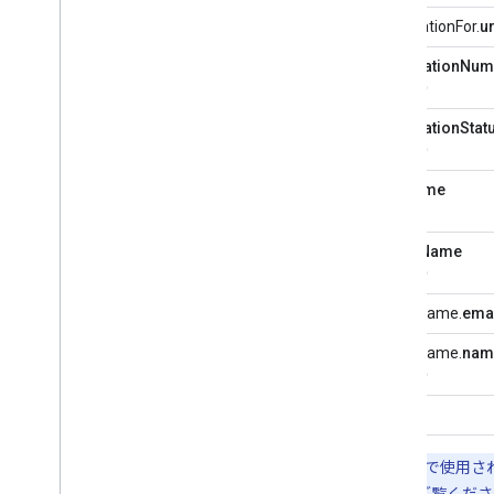
reservationFor.
ur
reservationNum
（必須）
reservationStat
（必須）
startTime
(必須)
underName
（必須）
underName.
ema
underName.
nam
（必須）
url
注:
Google で使
は、こちらをご覧くださ