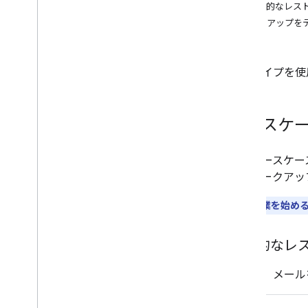
v1
基本的なレス
マークアップを
Email Markup
仕様
マークアップ タイプ
操作
このタイプを使
注文
予約
バス
ユースケ
イベント
観覧車
次のユースケー
ホテル
て、マークアッ
レンタカー
レストラン
**注:**
作業を始め
トレーニング
サポートされている形式
基本的なレ
Types
メールによるプロモーション
これは、メー
Schema
.
org の提案