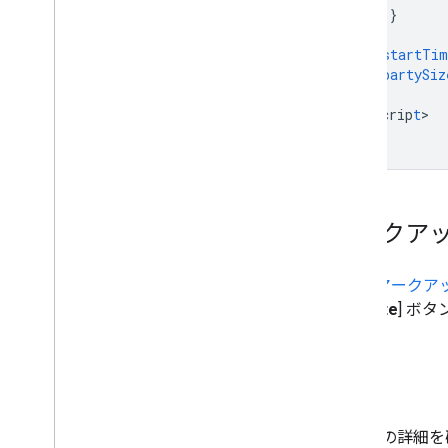
}
},
"startTi
"partySiz
}
<
/scrip
t
>

マークア
Email マーク
[
Validate
] ボ
仕様
メールの詳細を