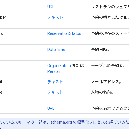
l
URL
レストランのウェブ
ber
テキスト
予約の番号または ID
us
ReservationStatus
予約の現在のステー
DateTime
予約日時。
Organization
または
テーブルの予約者。
Person
il
テキスト
メールアドレス。
e
テキスト
人物の名前。
URL
予約を表示できるウ
用されているスキーマの一部は、
schema.org
の標準化プロセスを経ているた
い
。