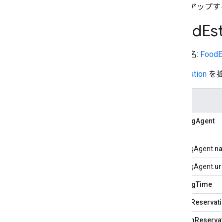
マークアップす
Food
Es
タイプ名:
FoodE
Reservation
を
名前
bookingAgent
bookingAgent.
n
bookingAgent.
ur
bookingTime
cancelReservati
confirmReserva