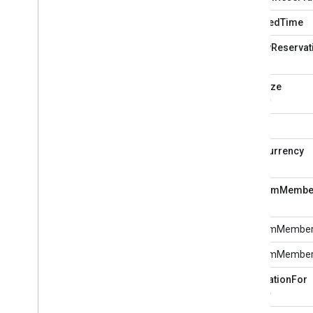
modifiedTime
modifyReservat
partySize
（必須）
price
priceCurrency
programMembe
programMember
programMember
reservationFor
（必須）