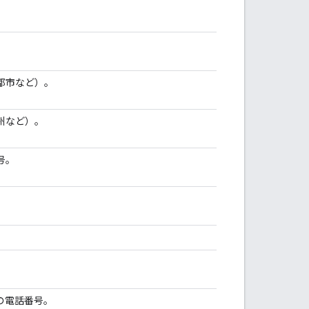
都市など）。
州など）。
号。
nt の電話番号。