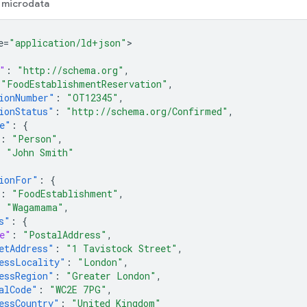
microdata
e=
"application/ld+json"
"
:
"http://schema.org"
,
"FoodEstablishmentReservation"
,
ionNumber"
:
"OT12345"
,
ionStatus"
:
"http://schema.org/Confirmed"
,
e"
:
{
:
"Person"
,
:
"John Smith"
ionFor"
:
{
:
"FoodEstablishment"
,
:
"Wagamama"
,
s"
:
{
e"
:
"PostalAddress"
,
etAddress"
:
"1 Tavistock Street"
,
essLocality"
:
"London"
,
essRegion"
:
"Greater London"
,
alCode"
:
"WC2E 7PG"
,
essCountry"
:
"United Kingdom"