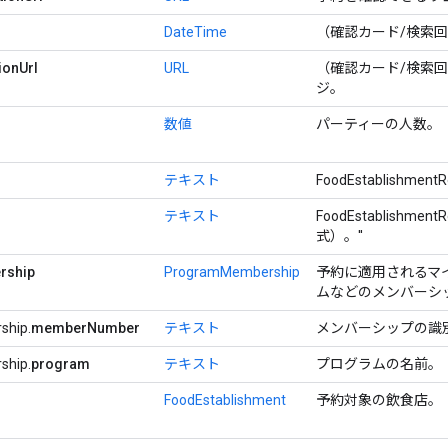
DateTime
（確認カード/検索
ionUrl
URL
（確認カード/検索
ジ。
数値
パーティーの人数。
テキスト
FoodEstablishmen
テキスト
FoodEstablishmen
式）。''
rship
ProgramMembership
予約に適用されるマイ
ムなどのメンバーシ
ship.
memberNumber
テキスト
メンバーシップの識
ship.
program
テキスト
プログラムの名前。
FoodEstablishment
予約対象の飲食店。