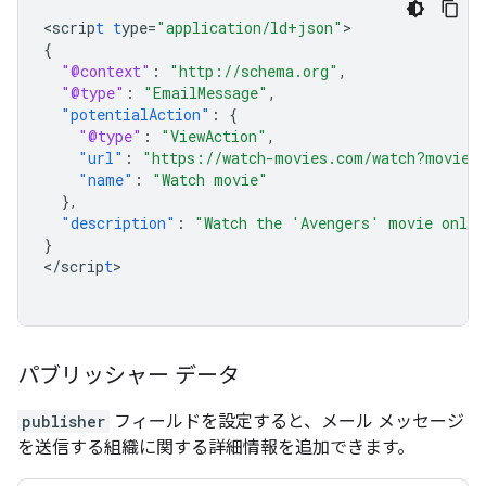
<
scrip
t
t
ype=
"application/ld+json"
{
"@context"
:
"http://schema.org"
,
"@type"
:
"EmailMessage"
,
"potentialAction"
:
{
"@type"
:
"ViewAction"
,
"url"
:
"https://watch-movies.com/watch?movieI
"name"
:
"Watch movie"
},
"description"
:
"Watch the 'Avengers' movie onlin
}
<
/scrip
t
>

パブリッシャー データ
publisher
フィールドを設定すると、メール メッセージ
を送信する組織に関する詳細情報を追加できます。