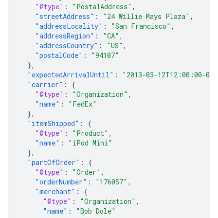
"@type"
:
"PostalAddress"
,
"streetAddress"
:
"24 Willie Mays Plaza"
,
"addressLocality"
:
"San Francisco"
,
"addressRegion"
:
"CA"
,
"addressCountry"
:
"US"
,
"postalCode"
:
"94107"
},
"expectedArrivalUntil"
:
"2013-03-12T12:00:00-08
"carrier"
:
{
"@type"
:
"Organization"
,
"name"
:
"FedEx"
},
"itemShipped"
:
{
"@type"
:
"Product"
,
"name"
:
"iPod Mini"
},
"partOfOrder"
:
{
"@type"
:
"Order"
,
"orderNumber"
:
"176057"
,
"merchant"
:
{
"@type"
:
"Organization"
,
"name"
:
"Bob Dole"