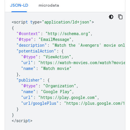
JSON-LD
microdata
<
scrip
t
t
ype=
"application/ld+json"
{
"@context"
:
"http://schema.org"
,
"@type"
:
"EmailMessage"
,
"description"
:
"Watch the 'Avengers' movie onlin
"potentialAction"
:
{
"@type"
:
"ViewAction"
,
"url"
:
"https://watch-movies.com/watch?movieI
"name"
:
"Watch movie"
},
"publisher"
:
{
"@type"
:
"Organization"
,
"name"
:
"Google Play"
,
"url"
:
"https://play.google.com"
,
"url/googlePlus"
:
"https://plus.google.com/106
}
}
<
/scrip
t
>
