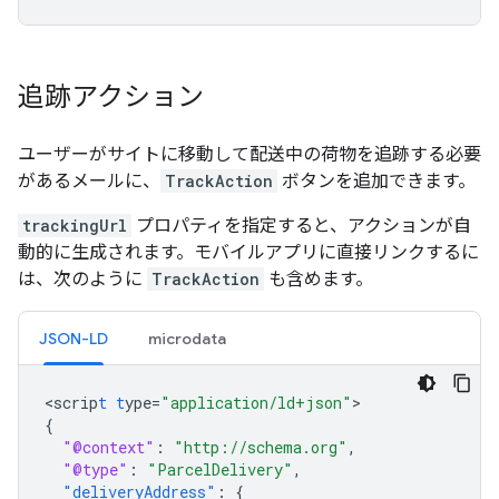
追跡アクション
ユーザーがサイトに移動して配送中の荷物を追跡する必要
があるメールに、
TrackAction
ボタンを追加できます。
trackingUrl
プロパティを指定すると、アクションが自
動的に生成されます。モバイルアプリに直接リンクするに
は、次のように
TrackAction
も含めます。
JSON-LD
microdata
<
scrip
t
t
ype=
"application/ld+json"
{
"@context"
:
"http://schema.org"
,
"@type"
:
"ParcelDelivery"
,
"deliveryAddress"
:
{