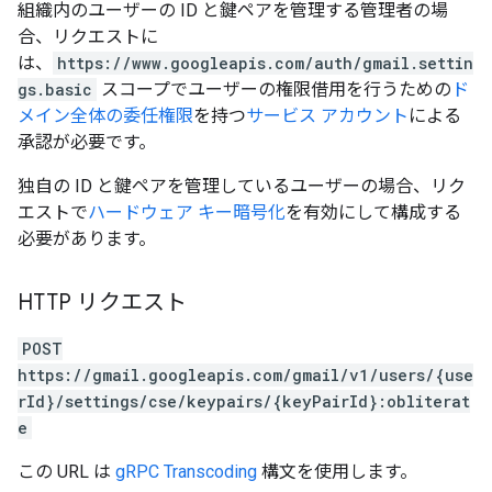
組織内のユーザーの ID と鍵ペアを管理する管理者の場
合、リクエストに
は、
https://www.googleapis.com/auth/gmail.settin
gs.basic
スコープでユーザーの権限借用を行うための
ド
メイン全体の委任権限
を持つ
サービス アカウント
による
承認が必要です。
独自の ID と鍵ペアを管理しているユーザーの場合、リク
エストで
ハードウェア キー暗号化
を有効にして構成する
必要があります。
HTTP リクエスト
POST
https://gmail.googleapis.com/gmail/v1/users/{use
rId}/settings/cse/keypairs/{keyPairId}:obliterat
e
この URL は
gRPC Transcoding
構文を使用します。