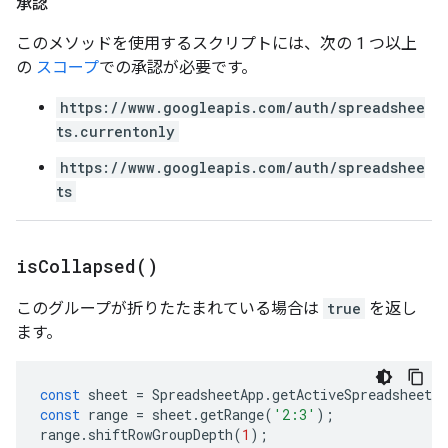
承認
このメソッドを使用するスクリプトには、次の 1 つ以上
の
スコープ
での承認が必要です。
https://www.googleapis.com/auth/spreadshee
ts.currentonly
https://www.googleapis.com/auth/spreadshee
ts
is
Collapsed(
)
このグループが折りたたまれている場合は
true
を返し
ます。
const
sheet
=
SpreadsheetApp
.
getActiveSpreadsheet
(
const
range
=
sheet
.
getRange
(
'2:3'
);
range
.
shiftRowGroupDepth
(
1
);