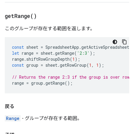
get
Range(
)
このグループが存在する範囲を返します。
const
sheet
=
SpreadsheetApp
.
getActiveSpreadsheet
(
let
range
=
sheet
.
getRange
(
'2:3'
);
range
.
shiftRowGroupDepth
(
1
);
const
group
=
sheet
.
getRowGroup
(
1
,
1
);
// Returns the range 2:3 if the group is over rows
range
=
group
.
getRange
();
戻る
Range
- グループが存在する範囲。