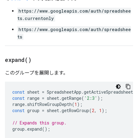
https://www.googleapis.com/auth/spreadshee
ts.currentonly
https://www.googleapis.com/auth/spreadshee
ts
expand(
)
このグループを展開します。
const
sheet
=
SpreadsheetApp
.
getActiveSpreadsheet
(
const
range
=
sheet
.
getRange
(
'2:3'
);
range
.
shiftRowGroupDepth
(
1
);
const
group
=
sheet
.
getRowGroup
(
2
,
1
);
// Expands this group.
group
.
expand
();