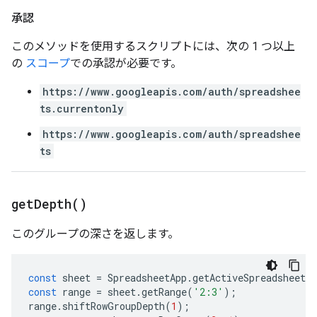
承認
このメソッドを使用するスクリプトには、次の 1 つ以上
の
スコープ
での承認が必要です。
https://www.googleapis.com/auth/spreadshee
ts.currentonly
https://www.googleapis.com/auth/spreadshee
ts
get
Depth(
)
このグループの深さを返します。
const
sheet
=
SpreadsheetApp
.
getActiveSpreadsheet
(
const
range
=
sheet
.
getRange
(
'2:3'
);
range
.
shiftRowGroupDepth
(
1
);