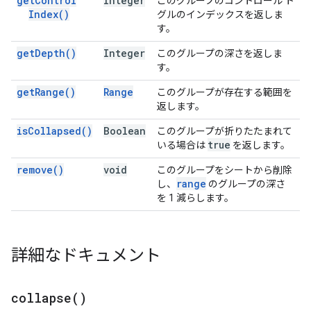
get
Control
Integer
このグループのコントロール ト
Index(
)
グルのインデックスを返しま
す。
get
Depth(
)
Integer
このグループの深さを返しま
す。
get
Range(
)
Range
このグループが存在する範囲を
返します。
is
Collapsed(
)
Boolean
このグループが折りたたまれて
true
いる場合は
を返します。
remove(
)
void
このグループをシートから削除
range
し、
のグループの深さ
を 1 減らします。
詳細なドキュメント
collapse(
)