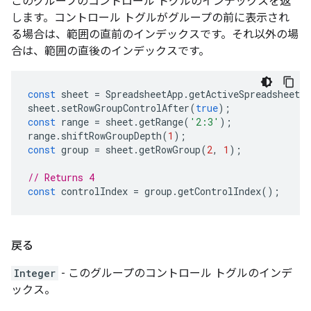
このグループのコントロール トグルのインデックスを返
します。コントロール トグルがグループの前に表示され
る場合は、範囲の直前のインデックスです。それ以外の場
合は、範囲の直後のインデックスです。
const
sheet
=
SpreadsheetApp
.
getActiveSpreadsheet
(
sheet
.
setRowGroupControlAfter
(
true
);
const
range
=
sheet
.
getRange
(
'2:3'
);
range
.
shiftRowGroupDepth
(
1
);
const
group
=
sheet
.
getRowGroup
(
2
,
1
);
// Returns 4
const
controlIndex
=
group
.
getControlIndex
();
戻る
Integer
- このグループのコントロール トグルのインデ
ックス。