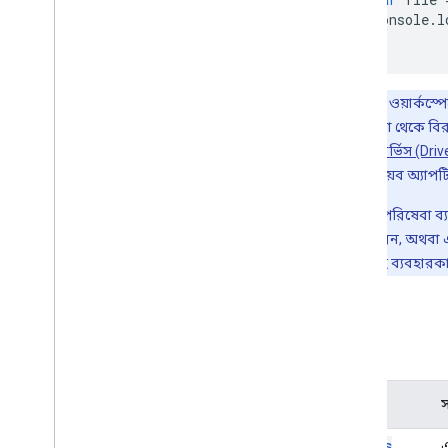
console
.
l
স্লাইড
}
কর্মক্ষেত্র
আরও
.
.
.
দ্রষ্টব্য:
গুগল ওয়ার্কস্প
অন্যান্য Google পরিষেবা
এবং ব্যবহার করা থেকে বিরত
Google Analytics
যেগুলো
ড্রাইভ সার্ভিস (Dri
Google Maps
অ্যাড-অন বা ওয়েব অ্যাপট
Google Translate
Vertex AI
তবে, যদি Drive পরিষেবা ব
You
Tube
এটি ইনস্টল করেন, অথবা এম
আরও
.
.
.
অ্যাড-অনটি সেই ব্যবহারক
ইউটিলিটি সেবা
ক্লাস
API এবং ডাটাবেস সংযোগ
ডেটা ব্যবহারযোগ্যতা এবং অপ্টিমাইজেশান
এইচটিএমএল এবং বিষয়বস্তু
নাম
স
স্ক্রিপ্ট সম্পাদন এবং তথ্য
Access
এ