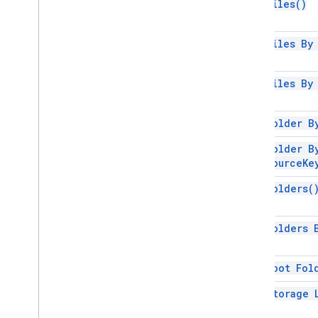
get
Files(
)
get Files B
get Files B
get Folder 
get Folder B
resource
Ke
get
Folders(
get Folders
get Root
Fol
get Storage