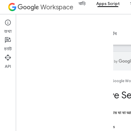
বাড়ি
Apps Script
Workspace
Apps Script
তথ্য
ওভারভিউ
নির্দেশিকা
রেফারেন্স
নমুনা
সমর্থন
চ্যাট
API
ওভারভিউ
হোম
Google Wo
Google Workspace পরিষেবা
Drive S
অ্যাডমিন কনসোল
Calendar
চ্যাট
এই পৃষ্ঠায় যা যা 
ডক্স
ক্লাস
Drive
Access