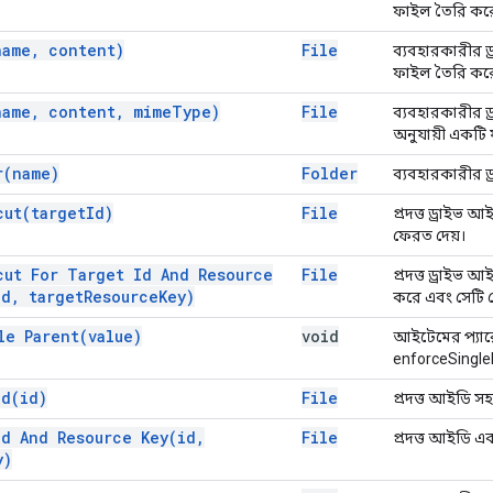
ফাইল তৈরি কর
name
,
content)
File
ব্যবহারকারীর ড্
ফাইল তৈরি কর
name
,
content
,
mime
Type)
File
ব্যবহারকারীর ড্
অনুযায়ী একটি
r(
name)
Folder
ব্যবহারকারীর ড্
cut(
target
Id)
File
প্রদত্ত ড্রাইভ
ফেরত দেয়।
cut For Target Id And Resource
File
প্রদত্ত ড্রাইভ
Id
,
target
Resource
Key)
করে এবং সেটি 
gle
Parent(
value)
void
আইটেমের প্যারে
enforceSingle
Id(
id)
File
প্রদত্ত আইডি সহ
Id And Resource
Key(
id
,
File
প্রদত্ত আইডি এ
y)