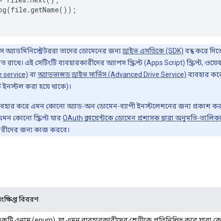
og
(
file
.
getName
());
েস অ্যাডমিনিস্ট্রেটররা তাদের ডোমেনের জন্য
ড্রাইভ এসডিকে (SDK)
বন্ধ করে দিত
 রাখে। এই সেটিংটি ব্যবহারকারীদের অ্যাপস স্ক্রিপ্ট (Apps Script) স্ক্রিপ্ট, ও
ve service)
বা
অ্যাডভান্সড ড্রাইভ সার্ভিস (Advanced Drive Service)
ব্যবহার কর
ি ইনস্টল করা হয়ে থাকে)।
্যবহার করে এমন কোনো অ্যাড-অন ডোমেন-ব্যাপী ইনস্টলেশনের জন্য প্রকাশ করা 
ন কোনো স্ক্রিপ্ট যার
OAuth ক্লায়েন্টকে ডোমেন প্রশাসক দ্বারা অনুমতি-তালিকা
ারীদের জন্য কাজ করবে।
ংক্ষিপ্ত বিবরণ
কটি এনাম (enum), যা এমন ব্যবহারকারীদের শ্রেণীকে প্রতিনিধিত্ব করে যারা ক