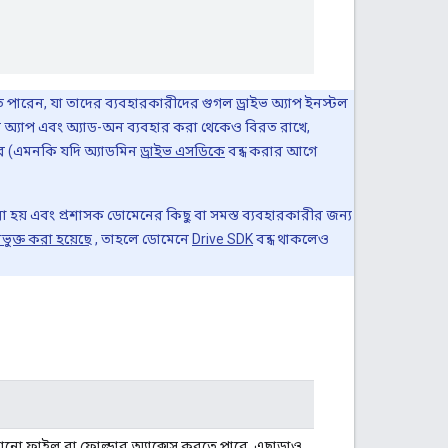
ে পারেন, যা তাদের ব্যবহারকারীদের গুগল ড্রাইভ অ্যাপ ইনস্টল
য়েব অ্যাপ এবং অ্যাড-অন ব্যবহার করা থেকেও বিরত রাখে,
ে (এমনকি যদি অ্যাডমিন
ড্রাইভ এসডিকে
বন্ধ করার আগে
হয় এবং প্রশাসক ডোমেনের কিছু বা সমস্ত ব্যবহারকারীর জন্য
ভুক্ত করা হয়েছে
, তাহলে ডোমেনে
Drive SDK
বন্ধ থাকলেও
োনো ফাইল বা ফোল্ডার অ্যাক্সেস করতে পারে, এছাড়াও