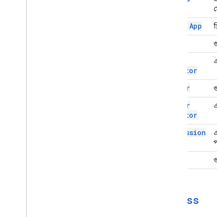
স্ক্রিপ্ট প্রকল্প সম্পদ
স
অটোমেশন ট্রিগার এবং ঘটনা
Drive App
স
উদ্ভাসিত
কোটা এবং সীমা
File
গ
File
এ
Google Workspace অ্যাড-অন
,
Google Workspace অ্যাড-অন
Iterator
সেবা
Folder
গ
উদ্ভাসিত
অ্যাড-অন API
Folder
এ
Iterator
Apps Script API
Permission
এ
v1
প
ক্লায়েন্ট লাইব্রেরি
User
গ
Access