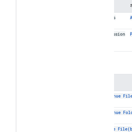
সম্পত্তি
প
Access
Permission
পদ্ধতি
পদ্ধতি
continue Fi
continue Fo
create
File(