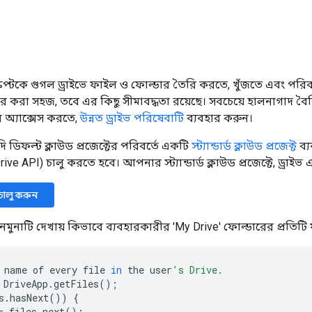
্রিপ্টকে গুগল ড্রাইভে ফাইল ও ফোল্ডার তৈরি করতে, খুঁজতে এবং পরিবর
র করা সহজ, তবে এর কিছু সীমাবদ্ধতা রয়েছে। সবচেয়ে হালনাগাদ বৈশিষ
 অ্যাক্সেস করতে,
উন্নত ড্রাইভ পরিষেবাটি
ব্যবহার করুন।
দি ডিফল্ট ক্লাউড প্রজেক্টের পরিবর্তে একটি
স্ট্যান্ডার্ড ক্লাউড প্রজেক্ট
ব্
ve API) চালু করতে হবে। আপনার স্ট্যান্ডার্ড ক্লাউড প্রজেক্টে, ড্রাই
চালু করুন
নমুনাটি দেখায় কিভাবে ব্যবহারকারীর 'My Drive' ফোল্ডারের প্রতিট
name
of
every
file
in
the
user
's Drive.
DriveApp
.
getFiles
();
s
.
hasNext
())
{
=
files
.
next
();