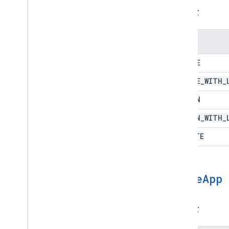
বৈশিষ্ট্য
সম্পত্তি
ANYONE
ANYONE
_
WITH
_
DOMAIN
DOMAIN
_
WITH
_
PRIVATE
Drive
App
বৈশিষ্ট্য