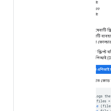
এক নজরে
বৈশিষ্ট্য
ড্রাইভ অ্যাপ
DriveApp
বৈশিষ্ট্য
ক্লাস
ফাইল
File
Iterator
এই পরিষেবাটি স্ক
ফোল্ডার
পরিষেবাটি ব্যবহা
Folder
Iterator
ফাইল বা ফোল্ডার
ব্যবহারকারী
আপনার স্ক্রিপ্ট য
Enums
ড্রাইভ এপিআই (Dri
অ্যাক্সেস
অনুমতি
ড্রাইভ এপিআই 
উন্নত পরিষেবা
নিম্নলিখিত কোড 
ড্রাইভ API
ড্রাইভ কার্যকলাপ API
ড্রাইভ লেবেল API
//
Logs
the
ফর্ম
var
files
=
জিমেইল
while
(
file
var
file
চাদর