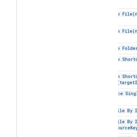
create
File(
create
File(
create
Folde
create
Short
create Short
Key(
target
enforce Sin
get File By
get File By 
resource
Ke