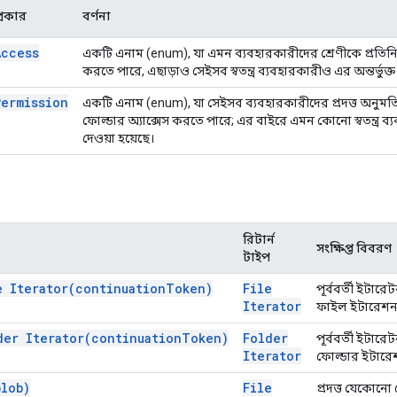
্রকার
বর্ণনা
Access
একটি এনাম (enum), যা এমন ব্যবহারকারীদের শ্রেণীকে প্রতিনি
করতে পারে, এছাড়াও সেইসব স্বতন্ত্র ব্যবহারকারীও এর অন্তর্ভুক্ত
Permission
একটি এনাম (enum), যা সেইসব ব্যবহারকারীদের প্রদত্ত অনুম
ফোল্ডার অ্যাক্সেস করতে পারে; এর বাইরে এমন কোনো স্বতন্ত্র ব্যবহ
দেওয়া হয়েছে।
রিটার্ন
সংক্ষিপ্ত বিবরণ
টাইপ
le
Iterator(
continuation
Token)
File
পূর্ববর্তী ইটা
Iterator
ফাইল ইটারেশন 
lder
Iterator(
continuation
Token)
Folder
পূর্ববর্তী ইটা
Iterator
ফোল্ডার ইটারেশ
blob)
File
প্রদত্ত যেকোনো