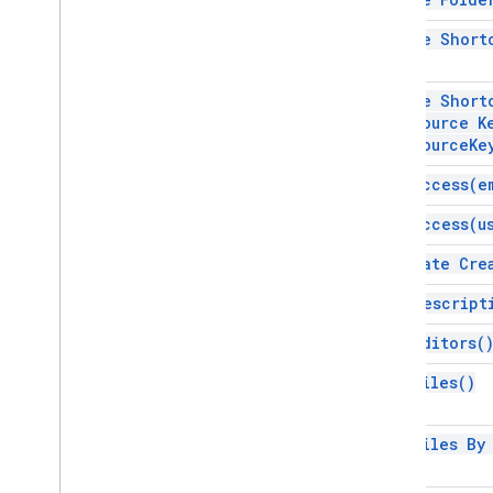
স্ক্রিপ্ট প্রকল্প সম্পদ
অটোমেশন ট্রিগার এবং ঘটনা
create
Short
উদ্ভাসিত
কোটা এবং সীমা
create Short
Resource
K
Google Workspace অ্যাড-অন
,
Resource
Ke
Google Workspace অ্যাড-অন
get
Access(
e
সেবা
উদ্ভাসিত
get
Access(
u
অ্যাড-অন API
get Date
Cre
Apps Script API
get
Descript
v1
get
Editors(
ক্লায়েন্ট লাইব্রেরি
get
Files(
)
get Files B