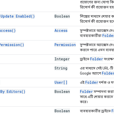
প্রয়োগের জন্য যোগ্য ক
রিসোর্স কী প্রয়োজন হয়
 Update
Enabled(
)
Boolean
লিঙ্কের মাধ্যমে শেয়ার
রিসোর্স কী প্রয়োজন হবে
Access(
)
Access
সুস্পষ্টভাবে অ্যাক্সেস দে
Folde
ব্যবহারকারীরা
Permission(
)
Permission
সুস্পষ্টভাবে অ্যাক্সেস দে
করতে পারে এমন ব্যবহা
Integer
Folder
ড্রাইভে
সংরক্ষ
String
এর মাধ্যমে সেই URL-টি
Folde
Google অ্যাপে
)
User[]
Folder
এই
দর্শক ও মন
 By
Editors(
)
Boolean
Folder
সম্পাদনা করা
সাথে এটি শেয়ার করতে 
করে।
Boolean
F
ব্যবহারকারীর ড্রাইভে