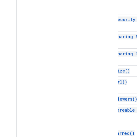
get Security
get Sharing
get Sharing
get
Size(
)
get
Url(
)
get
Viewers(
is Shareable
is
Starred(
)