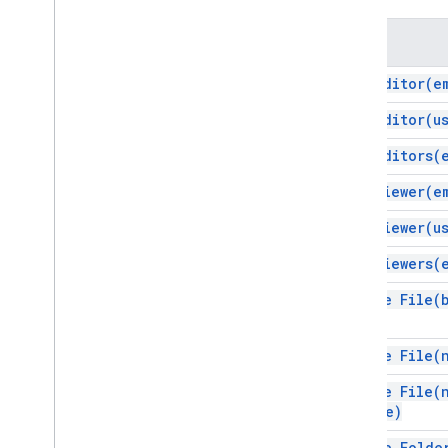
স্লাইড
পদ্ধতি
কর্মক্ষেত্র
আরও
.
.
.
add
Editor(
e
add
Editor(
u
অন্যান্য Google পরিষেবা
Google Analytics
add
Editors(
Google Maps
add
Viewer(
e
Google Translate
Vertex AI
add
Viewer(
u
You
Tube
add
Viewers(
আরও
.
.
.
create
File(
ইউটিলিটি সেবা
API এবং ডাটাবেস সংযোগ
create
File(
ডেটা ব্যবহারযোগ্যতা এবং অপ্টিমাইজেশান
এইচটিএমএল এবং বিষয়বস্তু
create
File(
স্ক্রিপ্ট সম্পাদন এবং তথ্য
Type)
create
Folde