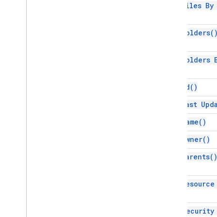
get Files B
get
Folders(
get Folders
get
Id(
)
get Last
Upd
get
Name(
)
get
Owner(
)
get
Parents(
get Resourc
get Security