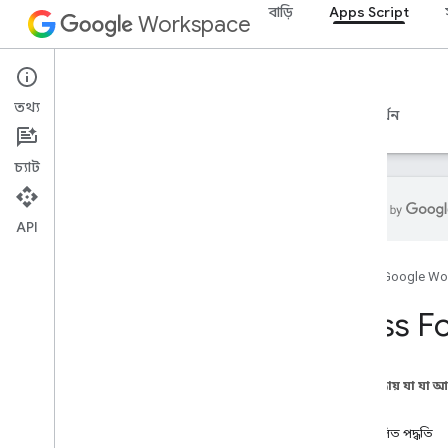
বাড়ি
Apps Script
Workspace
Apps Script
তথ্য
ওভারভিউ
নির্দেশিকা
রেফারেন্স
নমুনা
সমর্থন
চ্যাট
API
ওভারভিউ
হোম
Google Wo
Google Workspace পরিষেবা
Class F
অ্যাডমিন কনসোল
Calendar
চ্যাট
এই পৃষ্ঠায় যা যা 
ডক্স
পদ্ধতি
Drive
অপ্রচলিত পদ্ধতি