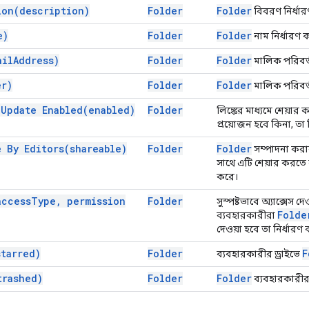
ion(
description)
Folder
Folder
বিবরণ নির্ধা
e)
Folder
Folder
নাম নির্ধারণ 
ail
Address)
Folder
Folder
মালিক পরিবর্
er)
Folder
Folder
মালিক পরিবর্
 Update
Enabled(
enabled)
Folder
লিঙ্কের মাধ্যমে শেয়ার
প্রয়োজন হবে কিনা, তা 
e By
Editors(
shareable)
Folder
Folder
সম্পাদনা করা
সাথে এটি শেয়ার করতে 
করে।
access
Type
,
permission
Folder
সুস্পষ্টভাবে অ্যাক্সেস দে
Folde
ব্যবহারকারীরা
দেওয়া হবে তা নির্ধারণ
starred)
Folder
F
ব্যবহারকারীর ড্রাইভে
trashed)
Folder
Folder
ব্যবহারকারীর ড