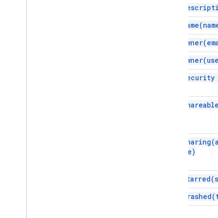
set
Descript
set
Name(
nam
set
Owner(
em
set
Owner(
us
set Security
set Shareabl
set
Sharing(
Type)
set
Starred(
set
Trashed(