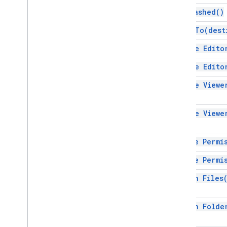
is
Trashed(
)
move
To(
dest
remove
Edito
remove
Edito
remove
Viewe
remove
Viewe
revoke
Permi
revoke
Permi
search
Files
search
Folde