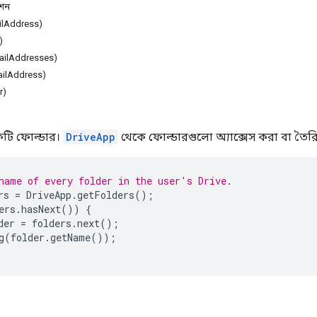
েশন
ilAddress)
)
ailAddresses)
ilAddress)
r)
কটি ফোল্ডার।
DriveApp
থেকে ফোল্ডারগুলো অ্যাক্সেস করা বা তৈরি
name of every folder in the user's Drive.
rs
=
DriveApp
.
getFolders
();
ers
.
hasNext
())
{
der
=
folders
.
next
();
g
(
folder
.
getName
());