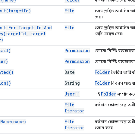
cut(
target
Id)
File
প্রদত্ত ড্রাইভ আইটেম
দেয়।
cut For Target Id And
File
প্রদত্ত ড্রাইভ আইটেম 
ey(
target
Id
,
target
সেটি ফেরত দেয়।
y)
mail)
Permission
কোনো নির্দিষ্ট ব্যবহার
ser)
Permission
কোনো নির্দিষ্ট ব্যবহার
ated(
)
Date
Folder
তৈরির তারিখটি
ion(
)
String
Folder
বিবরণ পাওয়া 
)
User[]
Folder
এই
সম্পাদকদে
File
বর্তমান ফোল্ডারের অধীন
Iterator
y
Name(
name)
File
বর্তমান ফোল্ডারের অধীন
Iterator
প্রদান করে।