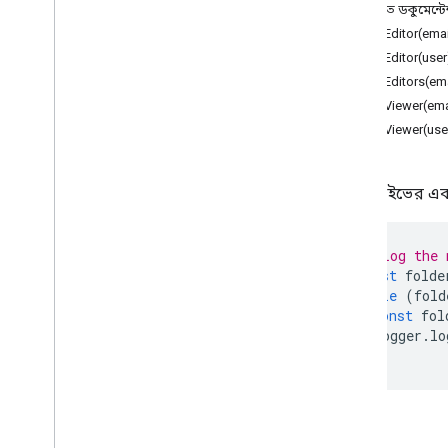
এক নজরে
বিস্তারিত ডকুমেন্ট
ড্রাইভ অ্যাপ
addEditor(ema
addEditor(user
ক্লাস
addEditors(em
ফাইল
addViewer(ema
File
Iterator
addViewer(use
ফোল্ডার
Folder
Iterator
ব্যবহারকারী
গুগল ড্রাইভের এ
Enums
অ্যাক্সেস
// Log the 
অনুমতি
const
folde
while
(
fold
উন্নত পরিষেবা
const
fol
ড্রাইভ API
Logger
.
lo
ড্রাইভ কার্যকলাপ API
}
ড্রাইভ লেবেল API
ফর্ম
জিমেইল
পদ্ধতি
চাদর