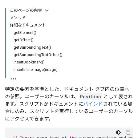
このページの内容
メソッド
詳細なドキュメント
getElement()
getOffset()
getSurroundingText()
getSurroundingTextOffset()
insertBookmark()
insertInlineImage(image)
特定の要素を基準とした、ドキュメント タブ内の位置へ
の参照。ユーザーのカーソルは、
Position
として表され
ます。スクリプトがドキュメントに
バインド
されている場
合にのみ、スクリプトを実行しているユーザーのカーソル
にアクセスできます。
// Insert some text at the cursor position and mak