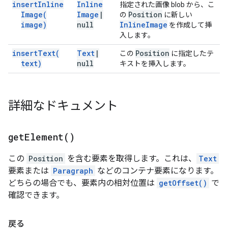
insert
Inline
Inline
指定された画像 blob から、こ
Image(
Image
|
Position
の
に新しい
image)
null
Inline
Image
を作成して挿
入します。
insert
Text(
Text
|
Position
この
に指定したテ
text)
null
キストを挿入します。
詳細なドキュメント
get
Element(
)
この
Position
を含む要素を取得します。これは、
Text
要素または
Paragraph
などのコンテナ要素になります。
どちらの場合でも、要素内の相対位置は
getOffset()
で
確認できます。
戻る