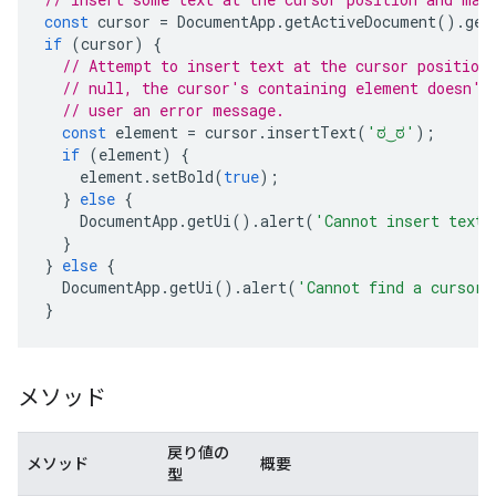
const
cursor
=
DocumentApp
.
getActiveDocument
().
get
if
(
cursor
)
{
// Attempt to insert text at the cursor position
// null, the cursor's containing element doesn't
// user an error message.
const
element
=
cursor
.
insertText
(
'ಠ‿ಠ'
);
if
(
element
)
{
element
.
setBold
(
true
);
}
else
{
DocumentApp
.
getUi
().
alert
(
'Cannot insert text 
}
}
else
{
DocumentApp
.
getUi
().
alert
(
'Cannot find a cursor.
}
メソッド
戻り値の
メソッド
概要
型