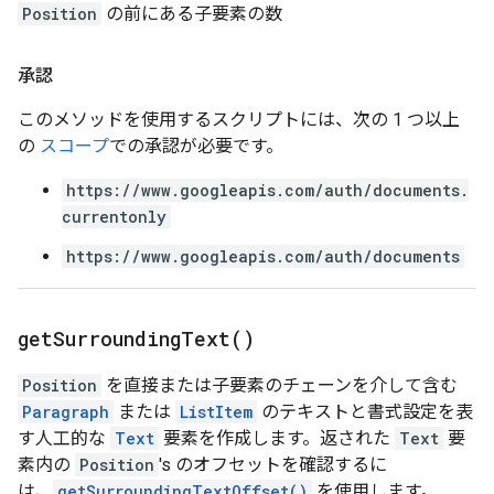
Position
の前にある子要素の数
承認
このメソッドを使用するスクリプトには、次の 1 つ以上
の
スコープ
での承認が必要です。
https://www.googleapis.com/auth/documents.
currentonly
https://www.googleapis.com/auth/documents
get
Surrounding
Text(
)
Position
を直接または子要素のチェーンを介して含む
Paragraph
または
ListItem
のテキストと書式設定を表
す人工的な
Text
要素を作成します。返された
Text
要
素内の
Position
's のオフセットを確認するに
は、
getSurroundingTextOffset()
を使用します。