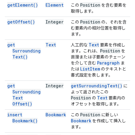
get
Element(
)
Element
Position
この
を含む要素を
取得します。
get
Offset(
)
Integer
Position
この
の、それを含
む要素内の相対位置を取得し
ます。
get
Text
Text
人工的な
要素を作成し
Surrounding
Position
ます。これは、
を
Text(
)
直接または子要素のチェーン
Paragraph
を介して含む
ま
List
Item
たは
のテキストと
書式設定を表します。
get
Integer
get
Surrounding
Text(
)
に
Surrounding
よって返されたこの
Text
Position
Text
の
要素内の
Offset(
)
オフセットを取得します。
insert
Bookmark
Position
この
に新しい
Bookmark(
)
Bookmark
を作成して挿入し
ます。