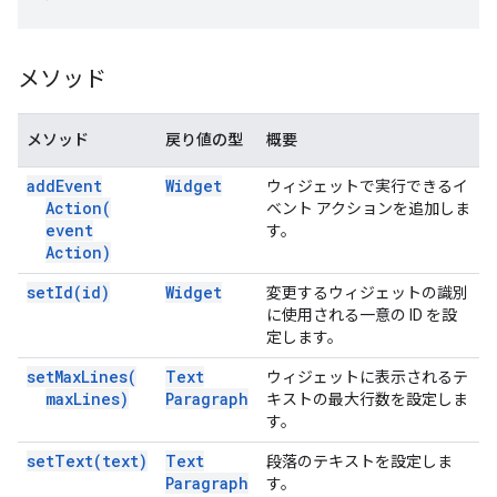
メソッド
メソッド
戻り値の型
概要
add
Event
Widget
ウィジェットで実行できるイ
Action(
ベント アクションを追加しま
event
す。
Action)
set
Id(
id)
Widget
変更するウィジェットの識別
に使用される一意の ID を設
定します。
set
Max
Lines(
Text
ウィジェットに表示されるテ
max
Lines)
Paragraph
キストの最大行数を設定しま
す。
set
Text(
text)
Text
段落のテキストを設定しま
Paragraph
す。