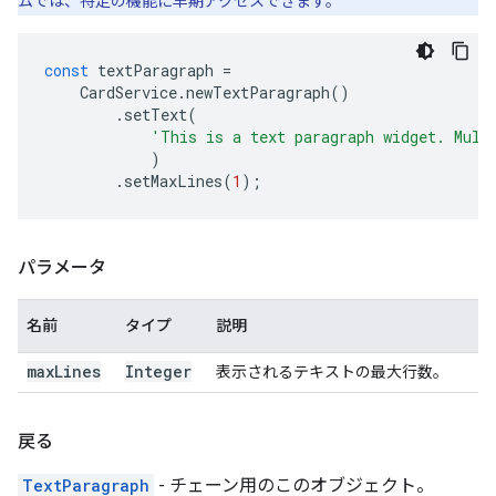
ムでは、特定の機能に早期アクセスできます。
const
textParagraph
=
CardService
.
newTextParagraph
()
.
setText
(
'This is a text paragraph widget. Mult
)
.
setMaxLines
(
1
);
パラメータ
名前
タイプ
説明
max
Lines
Integer
表示されるテキストの最大行数。
戻る
TextParagraph
- チェーン用のこのオブジェクト。