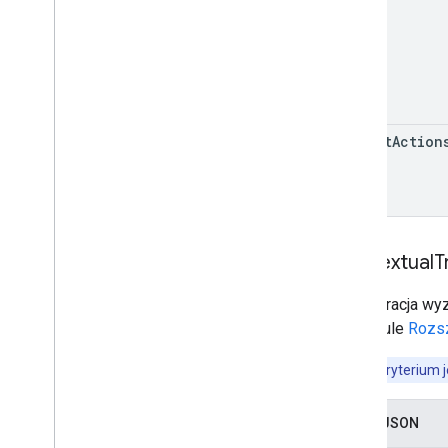
select
Action
Contextual
T
Konfiguracja wy
w artykule
Rozsz
Jedynym kryterium 
Zapis JSON