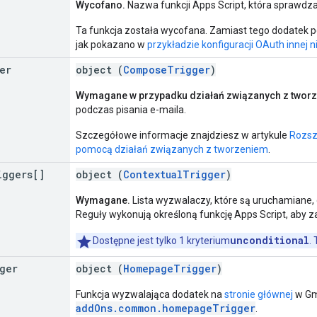
Wycofano.
Nazwa funkcji Apps Script, która sprawdza a
Ta funkcja została wycofana. Zamiast tego dodatek p
jak pokazano w
przykładzie konfiguracji OAuth innej n
er
object (
ComposeTrigger
)
Wymagane w przypadku działań związanych z twor
podczas pisania e-maila.
Szczegółowe informacje znajdziesz w artykule
Rozsz
pomocą działań związanych z tworzeniem
.
iggers[]
object (
ContextualTrigger
)
Wymagane.
Lista wyzwalaczy, które są uruchamiane,
Reguły wykonują określoną funkcję Apps Script, aby za
unconditional
Dostępne jest tylko 1 kryterium
.
ger
object (
HomepageTrigger
)
Funkcja wyzwalająca dodatek na
stronie głównej
w Gma
addOns.common.homepageTrigger
.