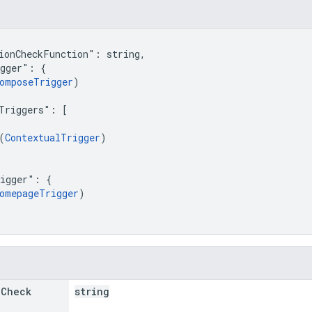
ionCheckFunction": string,

gger": {

omposeTrigger
)

Triggers": [

(
ContextualTrigger
)

igger": {

omepageTrigger
)

n
Check
string