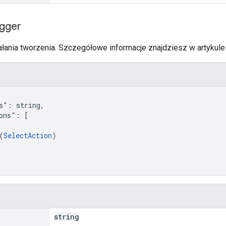
igger
iałania tworzenia. Szczegółowe informacje znajdziesz w artykul
s": string,

ons": [

(
SelectAction
)

string