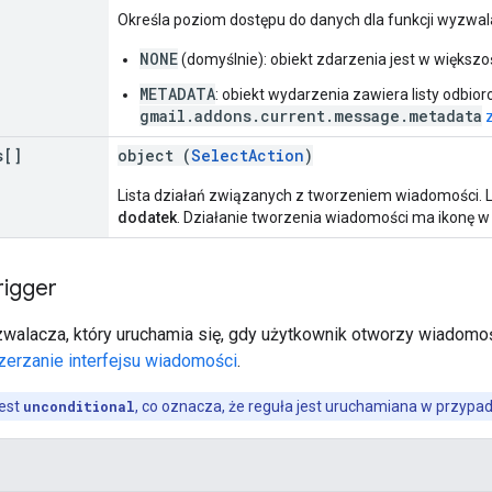
Określa poziom dostępu do danych dla funkcji wyzwal
NONE
(domyślnie): obiekt zdarzenia jest w większoś
METADATA
: obiekt wydarzenia zawiera listy odbi
gmail.addons.current.message.metadata
s[]
object (
SelectAction
)
Lista działań związanych z tworzeniem wiadomości. L
dodatek
. Działanie tworzenia wiadomości ma ikonę w
rigger
zwalacza, który uruchamia się, gdy użytkownik otworzy wiadomoś
erzanie interfejsu wiadomości
.
jest
unconditional
, co oznacza, że reguła jest uruchamiana w przyp