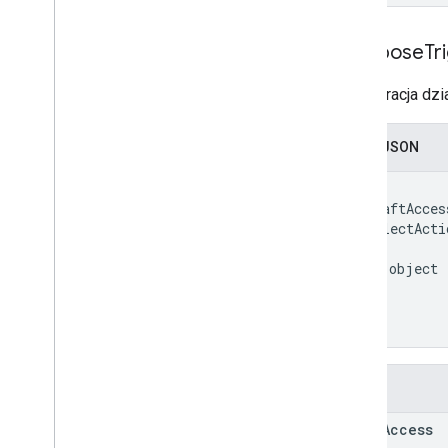
Compose
Tr
Konfiguracja dz
Zapis JSON
{

  "draftAcces
  "selectActi
    {

      object 
    }

  ]

}
Pola
draft
Access