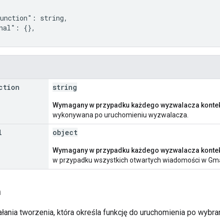
unction": string,

nal": {},

ction
string
Wymagany w przypadku każdego wyzwalacza konte
wykonywana po uruchomieniu wyzwalacza.
l
object
Wymagany w przypadku każdego wyzwalacza konte
w przypadku wszystkich otwartych wiadomości w Gmai
n
ałania tworzenia, która określa funkcję do uruchomienia po wybran