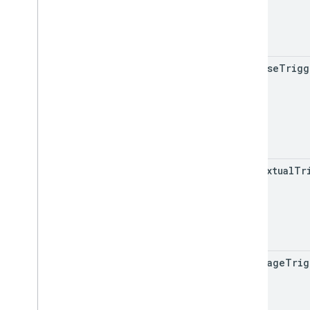
Apps Script API
1
Biblioteki klienta
compose
Trigg
contextual
Tr
homepage
Trig