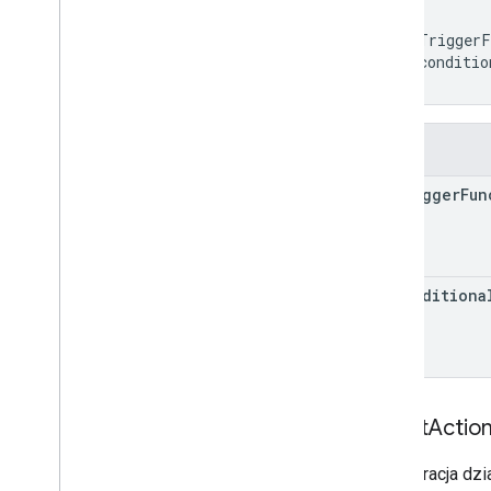
{

  "onTriggerF
  "unconditio
}
Pola
on
Trigger
Fun
unconditiona
Select
Actio
Konfiguracja dzi