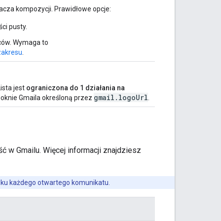
acza kompozycji. Prawidłowe opcje:
ci pusty.
orców. Wymaga to
zakresu
.
ista jest
ograniczona do 1 działania na
gmail.logoUrl
 oknie Gmaila określoną przez
.
ć w Gmailu. Więcej informacji znajdziesz
adku każdego otwartego komunikatu.