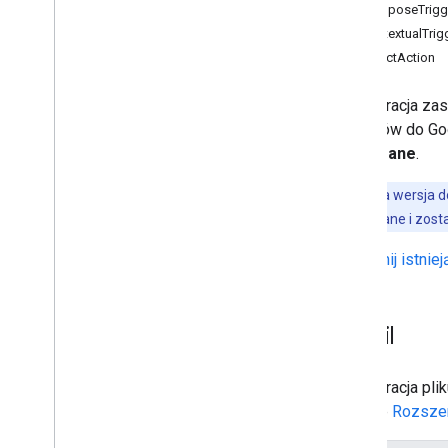
Formularze
ComposeTrigg
Gmail
ContextualTrig
Arkusze
SelectAction
Prezentacje
Obszar roboczy
Konfiguracja zas
Więcej
.
.
.
dodatków do Goo
Wymagane
.
Inne usługi Google
Google Analytics
Poprzednia wersja d
Google Maps
zostały wycofane i zost
Google Translate
uaktualnij istni
Vertex AI
You
Tube
Więcej
.
.
.
Gmail
Usługi użyteczności publicznej
Konfiguracja pl
Interfejs &&; połączenie bazy danych
artykule
Rozszer
Użyteczność danych i optymalizacja
HTML & treść