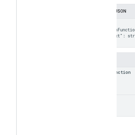
Zapis JSON
{

  "runFunctio
  "text": str
}
Pola
run
Function
text