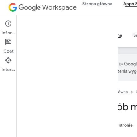
Strona główna
Apps S
Workspace
Apps Script
Informacje
Przegląd
Przewodniki
Materiały referencyjne
S
Czat
Interfejs API
Tłumaczenia wyge
Przegląd
Strona główna
Usługi Google Workspace
Konsola administracyjna
Zasób m
Calendar
Czat
Dokumenty
Na tej stronie
Drive
Gmail