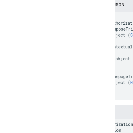
Wykonanie skryptu i informacje
Zapis JSON
{

Zasoby projektu skryptu
  "authorizat
Reguły i zdarzenia automatyczne
  "composeTri
Plik manifestu
    object (
C
Limity
  },

  "contextual
    {

Dodatki do Google Workspace
      object 
Usługi
    }

Plik manifestu
  ],

Zasób dodatków
  "homepageTr
Zasób kalendarza
    object (
H
  }

Zasób na Dysku
}
Zasób Gmaila
Zasób edytorów
Zasób Meet
Pola
Zasób Homepage
Trigger
authorizatio
Add-ons API
Function