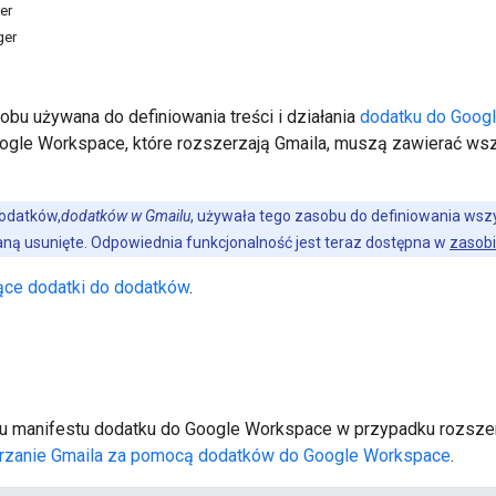
er
ger
obu używana do definiowania treści i działania
dodatku do Goog
gle Workspace, które rozszerzają Gmaila, muszą zawierać ws
odatków,
dodatków w Gmailu
, używała tego zasobu do definiowania wsz
aną usunięte. Odpowiednia funkcjonalność jest teraz dostępna w
zasob
ejące dodatki do dodatków
.
iku manifestu dodatku do Google Workspace w przypadku rozszer
zanie Gmaila za pomocą dodatków do Google Workspace
.