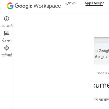
मुख्यपृष्ठ
Apps Script
Workspace
Apps Script
जानकारी
खास जानकारी
गाइड
रेफ़रंस
सैंपल
सहायता
चैट करें
एपीआई
एआई से मिले अनुवादों म
खास जानकारी
होम पेज
Google 
Google Workspace की सेवाएं
Admin Console
Docume
Calendar
चैट
Docs
इस पेज पर, यह जानक
खास जानकारी
क्लास