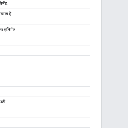
िमेंट.
िखाता है.
ला एलिमेंट.
नती.