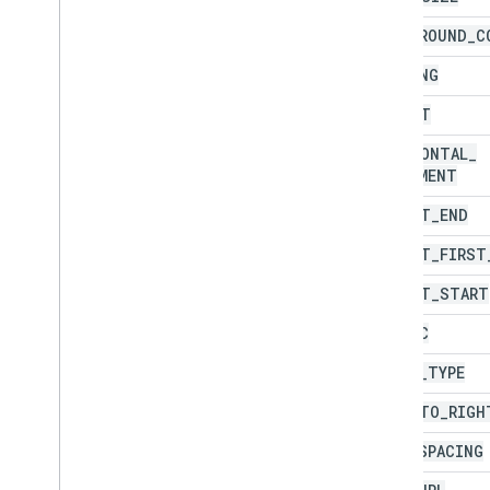
FOREGROUND
_
C
HEADING
HEIGHT
HORIZONTAL
_
ALIGNMENT
INDENT
_
END
INDENT
_
FIRST
INDENT
_
START
ITALIC
GLYPH
_
TYPE
LEFT
_
TO
_
RIGH
LINE
_
SPACING