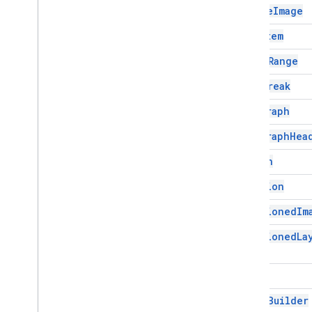
Gmail
Inline
Image
Sheets
List
Item
स्लाइड
फ़ाइल फ़ोल्डर
Named
Range
अधिक
.
.
.
Page
Break
अन्य Google सेवाएँ
Paragraph
Google Analytics
Paragraph
Hea
Google Maps
Google Translate
Person
Vertex AI
Position
You
Tube
अधिक
.
.
.
Positioned
Im
Positioned
La
यूटिलिटी सेवाएं
एपीआई और एएमपी; डेटाबेस कनेक्शन
डेटा उपयोगिता और ऑप्टिमाइज़ेशन
Range
एचटीएमएल और एएमपी कॉन्टेंट
Range
Builder
स्क्रिप्ट एक्ज़ीक्यूशन और जानकारी