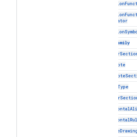
Equation
Func
इंटरफ़ेस
एलिमेंट
Equation
Func
Separator
Enums
Equation
Symb
एट्रिब्यूट
एलिमेंट टाइप
Font
Family
फ़ॉन्ट फ़ैमिली
Footer
Sectio
ग्लिफ़टाइप
हॉरिज़ॉन्टल अलाइनमेंट
Footnote
पैराग्राफ़ शीर्षक
Footnote
Sect
पोज़िशन किया गया लेआउट
Tab
Type
Glyph
Type
टेक्स्ट अलाइनमेंट
Header
Sectio
लंबवत संरेखण
Horizontal
Al
बेहतर सेवाएं
दस्तावेज़ API
Horizontal
Ru
Drive
Inline
Drawin
फ़ॉर्म