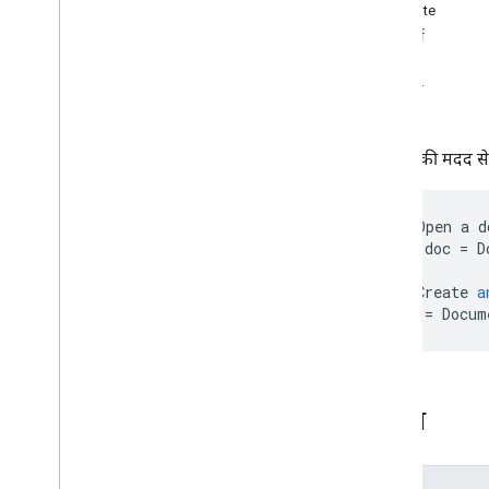
दस्तावेज़ ऐप्लिकेशन
Attribute
प्रॉपर्टी
कक्षाएं
Body
मुख्य हिस्सा
तरीके
बुकमार्क करें
कंटेनर
दिनांक
इस सेवा की मदद से 
दस्तावेज़
Document
Tab
//
Open
a
d
तुलना
var
doc
=
D
समीकरण फ़ंक्शन
समीकरण फ़ंक्शनArgumentsearator
//
Create
a
समीकरण चिह्न
doc
=
Docum
फ़ुटरसेक्शन
फ़ुटनोट
फ़ुटनोट सेक्शन
हेडर सेक्शन
क्लास
हॉरिज़ॉन्टल रूल
इनलाइन ड्रॉइंग
इनलाइन इमेज