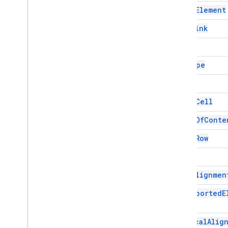
Range
Element
स्क्रिप्ट प्रोजेक्ट के संसाधन
Rich
Link
ऑटोमेशन ट्रिगर और इवेंट
मेनिफ़ेस्ट
Tab
कोटा और तय सीमा
Tab
Type
Google Workspace के ऐड-ऑन
Table
सेवाएं
Table
Cell
मेनिफ़ेस्ट
ऐड-ऑन एपीआई
Table
Of
Conte
Table
Row
Apps Script API
v1
Text
क्लाइंट लाइब्रेरी
Text
Alignmen
Unsupported
E
Vertical
Alig