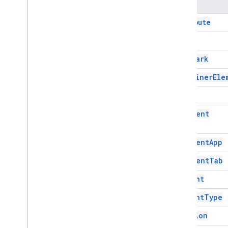
नाम
List
Item
Attribute
नाम वाली रेंज
पेज ब्रेक
Body
पैराग्राफ़
Bookmark
एक व्यक्ति को दिखाने वाला आइकॉन
जगह
Container
Ele
पोज़िशन वाली इमेज
Date
श्रेणी
रेंजबिल्डर
Document
रेंजएलिमेंट
रिचलिंक
Document
App
Tab
तालिका
Document
Tab
टेबलसेल
Element
टेबल का कॉन्टेंट
टेबल रो
Element
Type
लेख
Equation
काम नहीं करने वाला एलिमेंट