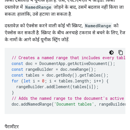
किसी दस्तावेज़ में यूनीक होते हैं. जैसे, एचटीएमएल में आईडी. किसी
दस्तावेज़ में
NamedRange
जोड़ने के बाद, उसमें बदलाव नहीं किया जा
सकता. हालांकि, उसे हटाया जा सकता है.
दस्तावेज़ को ऐक्सेस करने वाली कोई भी स्क्रिप्ट,
NamedRange
को
ऐक्सेस कर सकती है. स्क्रिप्ट के बीच अनचाहे टकराव से बचने के लिए, रेंज
के नामों के आगे कोई यूनीक स्ट्रिंग जोड़ें.
// Creates a named range that includes every table
const
doc
=
DocumentApp
.
getActiveDocument
();
const
rangeBuilder
=
doc
.
newRange
();
const
tables
=
doc
.
getBody
().
getTables
();
for
(
let
i
=
0
;
i
 < 
tables
.
length
;
i
++
)
{
rangeBuilder
.
addElement
(
tables
[
i
]);
}
// Adds the named range to the document's active t
doc
.
addNamedRange
(
'Document tables'
,
rangeBuilder
.
पैरामीटर