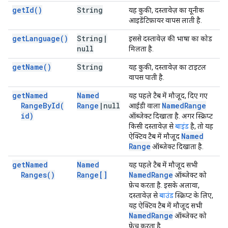
get
Id(
)
String
यह कुकी, दस्तावेज़ का यूनीक
आइडेंटिफ़ायर वापस लाती है.
get
Language(
)
String
|
इससे दस्तावेज़ की भाषा का कोड
null
मिलता है.
get
Name(
)
String
यह कुकी, दस्तावेज़ का टाइटल
वापस पाती है.
get
Named
Named
यह पहले टैब में मौजूद, दिए गए
Range
By
Id(
Range
|
null
Named
Range
आईडी वाला
id)
ऑब्जेक्ट दिखाता है. अगर स्क्रिप्ट
किसी दस्तावेज़ से
बाइंड
है, तो यह
Named
ऐक्टिव टैब में मौजूद
Range
ऑब्जेक्ट दिखाता है.
get
Named
Named
यह पहले टैब में मौजूद सभी
Ranges(
)
Range[]
Named
Range
ऑब्जेक्ट को
फ़ेच करता है. इसके अलावा,
दस्तावेज़ से
बाउंड
स्क्रिप्ट के लिए,
यह ऐक्टिव टैब में मौजूद सभी
Named
Range
ऑब्जेक्ट को
फ़ेच करता है.