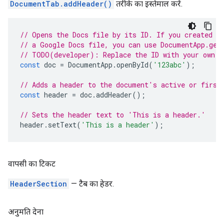
DocumentTab.addHeader()
तरीके का इस्तेमाल करें.
// Opens the Docs file by its ID. If you created y
// a Google Docs file, you can use DocumentApp.get
// TODO(developer): Replace the ID with your own.
const
doc
=
DocumentApp
.
openById
(
'123abc'
);
// Adds a header to the document's active or first
const
header
=
doc
.
addHeader
();
// Sets the header text to 'This is a header.'
header
.
setText
(
'This is a header'
);
वापसी का टिकट
HeaderSection
— टैब का हेडर.
अनुमति देना