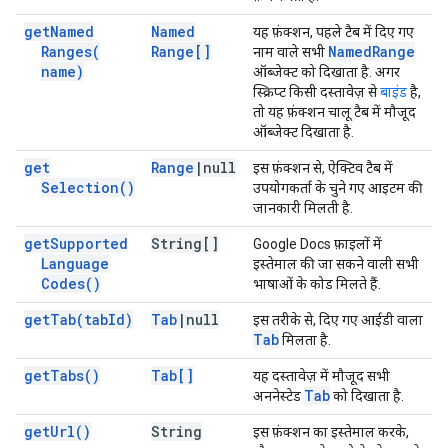
get
Named
Named
यह फ़ंक्शन, पहले टैब में दिए गए
Ranges(
Range[]
Named
Range
नाम वाले सभी
name)
ऑब्जेक्ट को दिखाता है. अगर
स्क्रिप्ट किसी दस्तावेज़ से
बाइंड
है,
तो यह फ़ंक्शन चालू टैब में मौजूद
ऑब्जेक्ट दिखाता है.
get
Range
|
null
इस फ़ंक्शन से, ऐक्टिव टैब में
Selection(
)
उपयोगकर्ता के चुने गए आइटम की
जानकारी मिलती है.
get
Supported
String[]
Google Docs फ़ाइलों में
Language
इस्तेमाल की जा सकने वाली सभी
Codes(
)
भाषाओं के कोड मिलते हैं.
get
Tab(
tab
Id)
Tab
|
null
इस तरीके से, दिए गए आईडी वाला
Tab
मिलता है.
get
Tabs(
)
Tab[]
यह दस्तावेज़ में मौजूद सभी
Tab
अननेस्टेड
को दिखाता है.
get
Url(
)
String
इस फ़ंक्शन का इस्तेमाल करके,