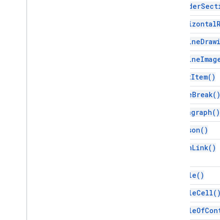
as
Header
Sect
स्क्रिप्ट प्रोजेक्ट के संसाधन
as
Horizontal
ऑटोमेशन ट्रिगर और इवेंट
मेनिफ़ेस्ट
as
Inline
Draw
कोटा और तय सीमा
as
Inline
Imag
Google Workspace के ऐड-ऑन
as
List
Item(
)
सेवाएं
as
Page
Break(
मेनिफ़ेस्ट
ऐड-ऑन एपीआई
as
Paragraph(
)
as
Person(
)
Apps Script API
v1
as
Rich
Link(
)
क्लाइंट लाइब्रेरी
as
Table(
)
as
Table
Cell(
as
Table
Of
Con