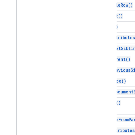
as
Table
Row(
)
as
Text(
)
copy(
)
get
Attributes
get
Next
Sibli
get
Parent(
)
get
Previous
S
get
Type(
)
is
At
Document
merge(
)
remove
From
Pa
set
Attributes