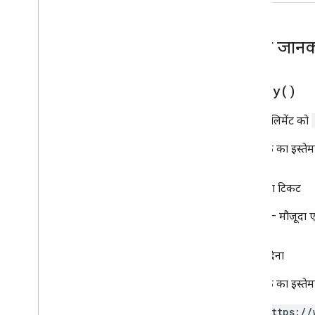
ज़्यादा जानक
as
Body(
)
मौजूदा एलिमेंट को
इस तरीके का इस्तेम
वापसी का टिकट
Body
— मौजूदा एल
अनुमति देना
इस तरीके का इस्तेमा
https://