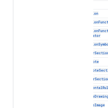
Date
List
Item
नाम वाली रेंज
Equation
पेज ब्रेक
Equation
Func
पैराग्राफ़
एक व्यक्ति को दिखाने वाला आइकॉन
Equation
Func
जगह
Separator
पोज़िशन वाली इमेज
Equation
Symb
श्रेणी
रेंजबिल्डर
Footer
Sectio
रेंजएलिमेंट
Footnote
रिचलिंक
Tab
Footnote
Sect
तालिका
Header
Sectio
टेबलसेल
टेबल का कॉन्टेंट
Horizontal
Ru
टेबल रो
Inline
Drawin
लेख
काम नहीं करने वाला एलिमेंट
Inline
Image