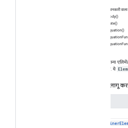
दस्तावेज़ ऐप्लिकेशन
तरीके
ज़्यादा जानकारी वाला 
कक्षाएं
asBody()
मुख्य हिस्सा
asDate()
बुकमार्क करें
asEquation()
कंटेनर
asEquationFunc
दिनांक
asEquationFun
दस्तावेज़
Document
Tab
तुलना
कोई सामान्य एलिमें
समीकरण फ़ंक्शन
एलिमेंट हैं. ये
Elem
समीकरण फ़ंक्शनArgumentsearator
समीकरण चिह्न
क्लास लागू कर
फ़ुटरसेक्शन
फ़ुटनोट
फ़ुटनोट सेक्शन
नाम
हेडर सेक्शन
Body
हॉरिज़ॉन्टल रूल
इनलाइन ड्रॉइंग
Container
Ele
इनलाइन इमेज