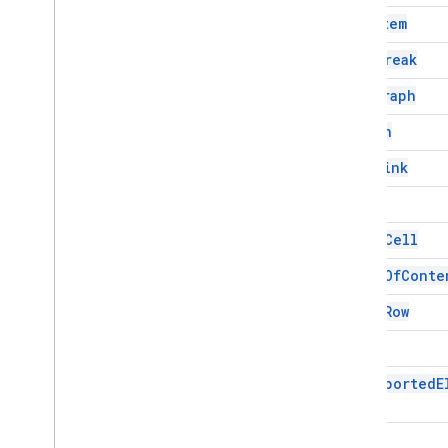
इंटरफ़ेस
List
Item
एलिमेंट
Page
Break
Enums
Paragraph
एट्रिब्यूट
एलिमेंट टाइप
Person
फ़ॉन्ट फ़ैमिली
Rich
Link
ग्लिफ़टाइप
हॉरिज़ॉन्टल अलाइनमेंट
Table
पैराग्राफ़ शीर्षक
Table
Cell
पोज़िशन किया गया लेआउट
Tab
Type
Table
Of
Conte
टेक्स्ट अलाइनमेंट
Table
Row
लंबवत संरेखण
Text
बेहतर सेवाएं
दस्तावेज़ API
Unsupported
E
Drive
फ़ॉर्म