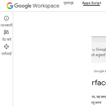
मुख्यपृष्ठ
Apps Script
Workspace
Apps Script
जानकारी
खास जानकारी
गाइड
रेफ़रंस
सैंपल
सहायता
चैट करें
एपीआई
एआई से मिले अनुवादों म
खास जानकारी
होम पेज
Google 
Google Workspace की सेवाएं
Admin Console
Interfa
Calendar
चैट
Docs
इस पेज पर, यह जानक
खास जानकारी
क्लास लागू करना