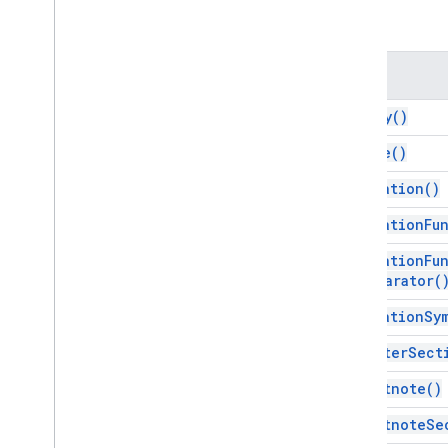
Gmail
तरीके
Sheets
स्लाइड
फ़ाइल फ़ोल्डर
तरीका
अधिक
.
.
.
as
Body(
)
अन्य Google सेवाएँ
as
Date(
)
Google Analytics
as
Equation(
)
Google Maps
Google Translate
as
Equation
Fu
Vertex AI
as
Equation
Fu
You
Tube
Separator(
अधिक
.
.
.
as
Equation
Sy
यूटिलिटी सेवाएं
as
Footer
Sect
एपीआई और एएमपी; डेटाबेस कनेक्शन
डेटा उपयोगिता और ऑप्टिमाइज़ेशन
as
Footnote(
)
एचटीएमएल और एएमपी कॉन्टेंट
as
Footnote
Se
स्क्रिप्ट एक्ज़ीक्यूशन और जानकारी