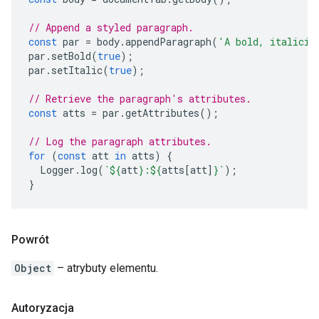
// Append a styled paragraph.
const
par
=
body
.
appendParagraph
(
'A bold, italiciz
par
.
setBold
(
true
);
par
.
setItalic
(
true
);
// Retrieve the paragraph's attributes.
const
atts
=
par
.
getAttributes
();
// Log the paragraph attributes.
for
(
const
att
in
atts
)
{
Logger
.
log
(
`
${
att
}
:
${
atts
[
att
]
}
`
);
}
Powrót
Object
– atrybuty elementu.
Autoryzacja