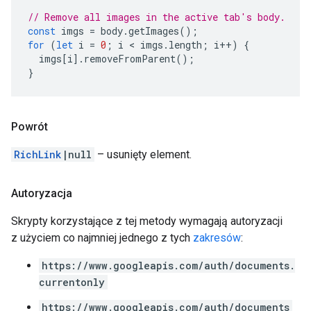
// Remove all images in the active tab's body.
const
imgs
=
body
.
getImages
();
for
(
let
i
=
0
;
i
 < 
imgs
.
length
;
i
++
)
{
imgs
[
i
].
removeFromParent
();
}
Powrót
RichLink
|null
– usunięty element.
Autoryzacja
Skrypty korzystające z tej metody wymagają autoryzacji
z użyciem co najmniej jednego z tych
zakresów
:
https://www.googleapis.com/auth/documents.
currentonly
https://www.googleapis.com/auth/documents