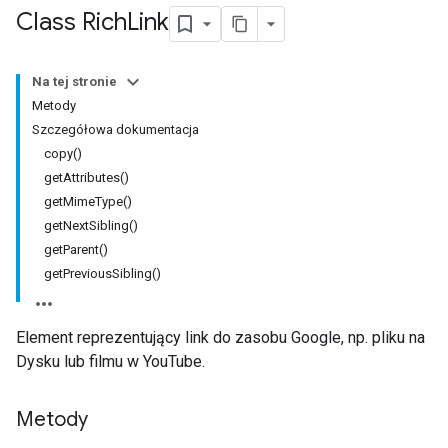
Class Rich
Link
Na tej stronie
Metody
Szczegółowa dokumentacja
copy()
getAttributes()
getMimeType()
getNextSibling()
getParent()
getPreviousSibling()
Element reprezentujący link do zasobu Google, np. pliku na
Dysku lub filmu w YouTube.
Metody