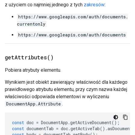
z użyciem co najmniej jednego z tych
zakresów
:
https://www.googleapis.com/auth/documents.
currentonly
https://www.googleapis.com/auth/documents
get
Attributes(
)
Pobiera atrybuty elementu.
Wynikiem jest obiekt zawierający właściwość dla każdego
prawidłowego atrybutu elementu, przy czym nazwa każdej
właściwości odpowiada elementowi w wyliczeniu
DocumentApp.Attribute
.
const
doc
=
DocumentApp
.
getActiveDocument
();
const
documentTab
=
doc
.
getActiveTab
().
asDocumentT
const
body
=
documentTab
.
getBody
();