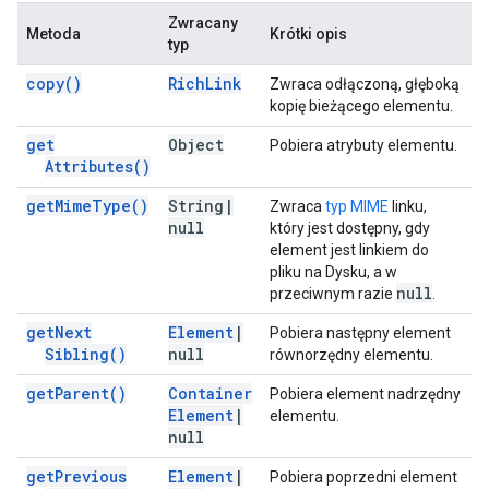
Zwracany
Metoda
Krótki opis
typ
copy(
)
Rich
Link
Zwraca odłączoną, głęboką
kopię bieżącego elementu.
get
Object
Pobiera atrybuty elementu.
Attributes(
)
get
Mime
Type(
)
String
|
Zwraca
typ MIME
linku,
null
który jest dostępny, gdy
element jest linkiem do
pliku na Dysku, a w
null
przeciwnym razie
.
get
Next
Element
|
Pobiera następny element
Sibling(
)
null
równorzędny elementu.
get
Parent(
)
Container
Pobiera element nadrzędny
Element
|
elementu.
null
get
Previous
Element
|
Pobiera poprzedni element