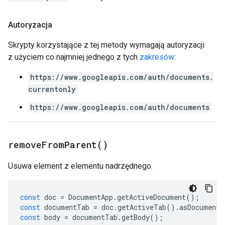
Autoryzacja
Skrypty korzystające z tej metody wymagają autoryzacji
z użyciem co najmniej jednego z tych
zakresów
:
https://www.googleapis.com/auth/documents.
currentonly
https://www.googleapis.com/auth/documents
remove
From
Parent(
)
Usuwa element z elementu nadrzędnego.
const
doc
=
DocumentApp
.
getActiveDocument
();
const
documentTab
=
doc
.
getActiveTab
().
asDocumentT
const
body
=
documentTab
.
getBody
();