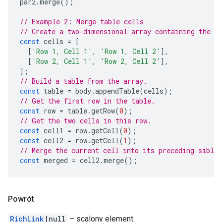
par2
.
merge
();
// Example 2: Merge table cells
// Create a two-dimensional array containing the t
const
cells
=
[
[
'Row 1, Cell 1'
,
'Row 1, Cell 2'
],
[
'Row 2, Cell 1'
,
'Row 2, Cell 2'
],
];
// Build a table from the array.
const
table
=
body
.
appendTable
(
cells
);
// Get the first row in the table.
const
row
=
table
.
getRow
(
0
);
// Get the two cells in this row.
const
cell1
=
row
.
getCell
(
0
);
const
cell2
=
row
.
getCell
(
1
);
// Merge the current cell into its preceding sibli
const
merged
=
cell2
.
merge
();
Powrót
RichLink
|null
– scalony element.