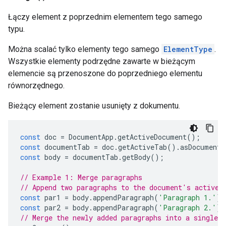
Łączy element z poprzednim elementem tego samego
typu.
Można scalać tylko elementy tego samego
ElementType
.
Wszystkie elementy podrzędne zawarte w bieżącym
elemencie są przenoszone do poprzedniego elementu
równorzędnego.
Bieżący element zostanie usunięty z dokumentu.
const
doc
=
DocumentApp
.
getActiveDocument
();
const
documentTab
=
doc
.
getActiveTab
().
asDocumentT
const
body
=
documentTab
.
getBody
();
// Example 1: Merge paragraphs
// Append two paragraphs to the document's active 
const
par1
=
body
.
appendParagraph
(
'Paragraph 1.'
);
const
par2
=
body
.
appendParagraph
(
'Paragraph 2.'
);
// Merge the newly added paragraphs into a single p