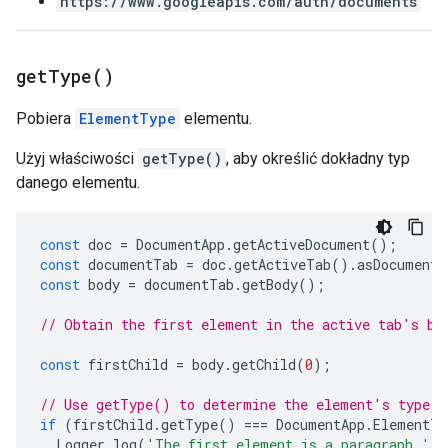
https://www.googleapis.com/auth/documents
get
Type(
)
Pobiera
ElementType
elementu.
Użyj właściwości
getType()
, aby określić dokładny typ
danego elementu.
const
doc
=
DocumentApp
.
getActiveDocument
();
const
documentTab
=
doc
.
getActiveTab
().
asDocumentT
const
body
=
documentTab
.
getBody
();
// Obtain the first element in the active tab's bo
const
firstChild
=
body
.
getChild
(
0
);
// Use getType() to determine the element's type.
if
(
firstChild
.
getType
()
===
DocumentApp
.
ElementTy
Logger
.
log
(
'The first element is a paragraph.'
);