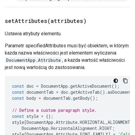
setAttributes(
attributes)
Ustawia atrybuty elementu.
Parametr specifiedAttributes musi być obiektem, w którym
każda nazwa właściwości jest elementem wyliczenia
DocumentApp.Attribute
, a każda wartość właściwości
jest nową wartością do zastosowania.
const
doc
=
DocumentApp
.
getActiveDocument
();
const
documentTab
=
doc
.
getActiveTab
().
asDocumentT
const
body
=
documentTab
.
getBody
();
// Define a custom paragraph style.
const
style
=
{};
style
[
DocumentApp
.
Attribute
.
HORIZONTAL_ALIGNMENT
]
DocumentApp
.
HorizontalAlignment
.
RIGHT
;
style
[
DocumentApp
.
Attribute
.
FONT_FAMILY
]
=
'Calib