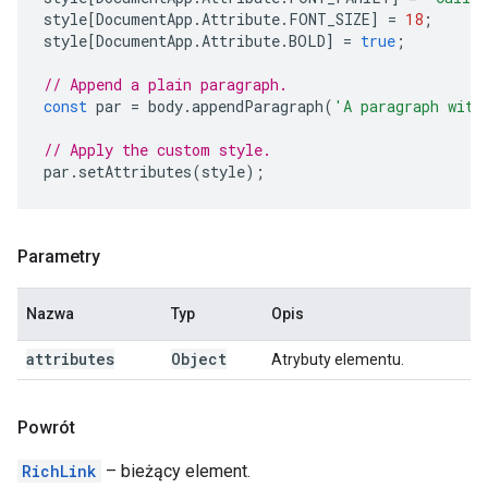
style
[
DocumentApp
.
Attribute
.
FONT_SIZE
]
=
18
;
style
[
DocumentApp
.
Attribute
.
BOLD
]
=
true
;
// Append a plain paragraph.
const
par
=
body
.
appendParagraph
(
'A paragraph with
// Apply the custom style.
par
.
setAttributes
(
style
);
Parametry
Nazwa
Typ
Opis
attributes
Object
Atrybuty elementu.
Powrót
RichLink
– bieżący element.