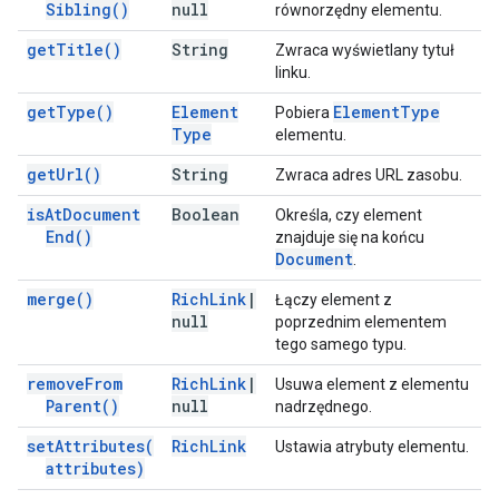
Sibling(
)
null
równorzędny elementu.
get
Title(
)
String
Zwraca wyświetlany tytuł
linku.
get
Type(
)
Element
Element
Type
Pobiera
Type
elementu.
get
Url(
)
String
Zwraca adres URL zasobu.
is
At
Document
Boolean
Określa, czy element
End(
)
znajduje się na końcu
Document
.
merge(
)
Rich
Link
|
Łączy element z
null
poprzednim elementem
tego samego typu.
remove
From
Rich
Link
|
Usuwa element z elementu
Parent(
)
null
nadrzędnego.
set
Attributes(
Rich
Link
Ustawia atrybuty elementu.
attributes)