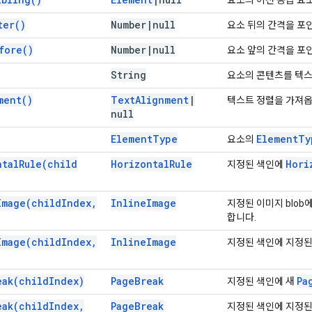
ter(
)
Number
|
null
요소 뒤의 간격을 포
fore(
)
Number
|
null
요소 앞의 간격을 포
String
요소의 콘텐츠를 텍스
ment(
)
Text
Alignment
|
텍스트 정렬을 가져옵
null
Element
Type
Element
Ty
요소의
ntal
Rule(
child
Horizontal
Rule
Hori
지정된 색인에
Image(
child
Index
,
Inline
Image
지정된 이미지 blob
합니다.
Image(
child
Index
,
Inline
Image
지정된 색인에 지정
eak(
child
Index)
Page
Break
Pa
지정된 색인에 새
eak(
child
Index
,
Page
Break
지정된 색인에 지정