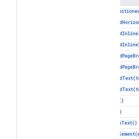
인터페이스
add
Positione
요소
append
Horizo
열거형
Attribute
append
Inline
Element
Type
append
Inline
글꼴 모음
문양
append
Page
Br
가로 맞춤
append
Page
Br
단락 제목
Positioned
Layout
append
Text(
t
Tab
Type
append
Text(
t
텍스트 정렬
세로 정렬
clear(
)
고급 서비스
copy(
)
Docs API
edit
As
Text(
)
Drive
설문지
find
Element(