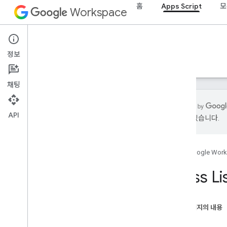
홈
Apps Script
모
Workspace
Apps Script
정보
개요
가이드
참조
샘플
지원
채팅
API
있을 수 있습니다.
개요
홈
Google Wor
Google Workspace 서비스
관리 콘솔
Class Li
Calendar
채팅
문서
이 페이지의 내용
개요
메서드