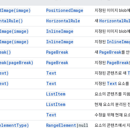
d
Image(
image)
Positioned
Image
지정된 이미지 blob
ntal
Rule(
)
Horizontal
Rule
Horizontal
Ru
새
Image(
image)
Inline
Image
지정된 이미지 blob
Image(
image)
Inline
Image
Inline
Ima
지정된
eak(
)
Page
Break
Page
Break
새
를 
eak(
page
Break)
Page
Break
Page
Break
지정된
ext)
Text
T
지정된 콘텐츠로 새
ext)
Text
Text
지정된
요소를
List
Item
요소의 콘텐츠를 지웁
List
Item
현재 요소의 분리된 
Text
수정을 위해 현재 요
element
Type)
Range
Element
|
null
요소의 콘텐츠에서 지