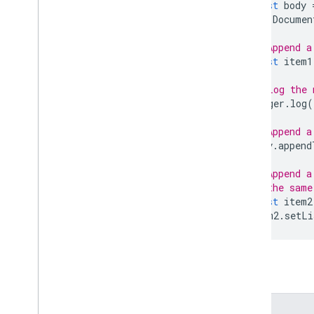
const
body
List
Item
Documen
이름이 지정된 범위
// Append a
페이지 나누기
const
item1
단락
사람
// Log the 
위치
Logger
.
log
(
이미지 위치
// Append a
범위
body
.
append
Range
Builder
Range
Element
// Append a
리치 링크
// the same
const
item2
탭
item2
.
setLi
테이블
Table
Cell
표 목차
Table
Row
메서드
텍스트
지원되지 않는 요소
메서드