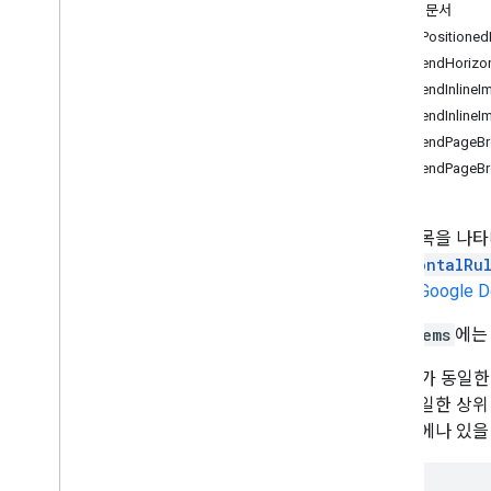
문서 앱
자세한 문서
addPositioned
클래스
appendHorizon
본체
appendInlineI
북마크
appendInlineI
컨테이너 요소
appendPageBr
Date
appendPageBr
문서
Document
Tab
등식
목록 항목을 나타
등식 함수
HorizontalRu
등식 함수 인수 구체화기
내용은
Google
등식 기호
바닥글 섹션
ListItems
에는 
각주
목록 ID가 동일
각주 섹션
거나 동일한 상위
헤더섹션
어느 곳에나 있을
가로줄
인라인 그리기
인라인 이미지