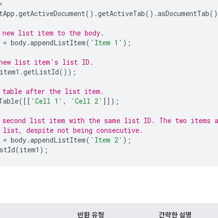
=
tApp
.
getActiveDocument
().
getActiveTab
().
asDocumentTab
()
 new list item to the body.
=
body
.
appendListItem
(
'Item 1'
);
new list item's list ID.
item1
.
getListId
());
 table after the list item.
Table
([[
'Cell 1'
,
'Cell 2'
]]);
 second list item with the same list ID. The two items 
 list, despite not being consecutive.
=
body
.
appendListItem
(
'Item 2'
);
stId
(
item1
);
반환 유형
간략한 설명