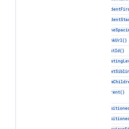
get
Indent
Fir
프로젝트 리소스 스크립트
자동화 트리거 및 이벤트
get
Indent
Sta
매니페스트
get
Line
Spaci
할당량 및 한도
get
Link
Url(
)
Google Workspace 부가기능
get
List
Id(
)
서비스
매니페스트
get
Nesting
Le
부가기능 API
get
Next
Sibli
Apps Script API
get
Num
Childr
v1
get
Parent(
)
클라이언트 라이브러리
get
Positione
get
Positione
get
Previous
S