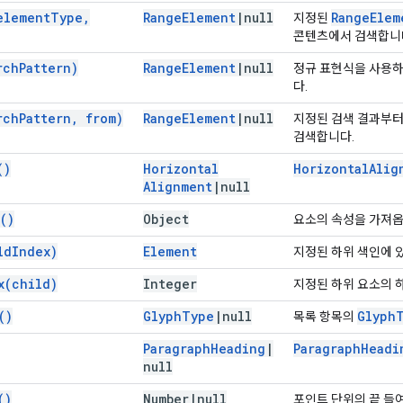
element
Type
,
Range
Element
|
null
Range
Elem
지정된
콘텐츠에서 검색합니
rch
Pattern)
Range
Element
|
null
정규 표현식을 사용하
다.
rch
Pattern
,
from)
Range
Element
|
null
지정된 검색 결과부터
검색합니다.
(
)
Horizontal
Horizontal
Alig
Alignment
|
null
(
)
Object
요소의 속성을 가져옵
ld
Index)
Element
지정된 하위 색인에 
x(
child)
Integer
지정된 하위 요소의 
(
)
Glyph
Type
|
null
Glyph
목록 항목의
Paragraph
Heading
|
Paragraph
Headi
null
(
)
Number
|
null
포인트 단위의 끝 들