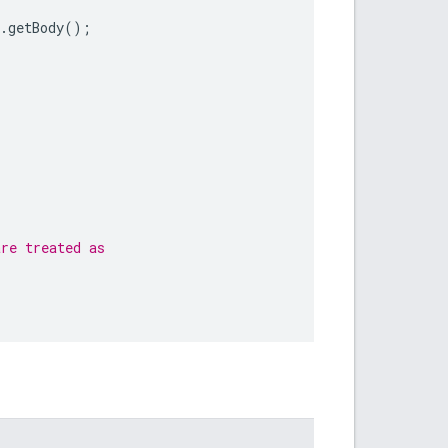
.
getBody
();
are treated as