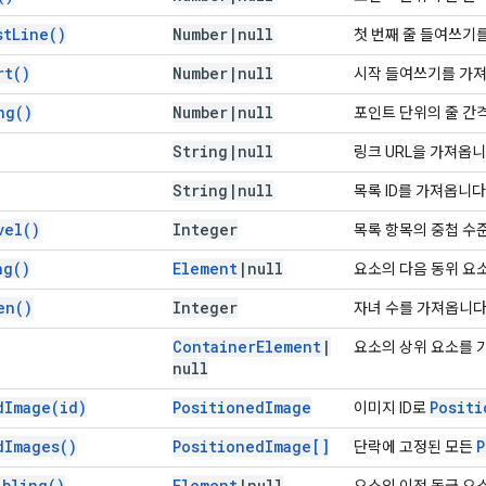
st
Line(
)
Number
|
null
첫 번째 줄 들여쓰기
rt(
)
Number
|
null
시작 들여쓰기를 가져
ng(
)
Number
|
null
포인트 단위의 줄 간
String
|
null
링크 URL을 가져옵니
String
|
null
목록 ID를 가져옵니다
vel(
)
Integer
목록 항목의 중첩 수
ng(
)
Element
|
null
요소의 다음 동위 요
en(
)
Integer
자녀 수를 가져옵니다
Container
Element
|
요소의 상위 요소를 
null
d
Image(
id)
Positioned
Image
Positi
이미지 ID로
d
Images(
)
Positioned
Image[]
P
단락에 고정된 모든
ibling(
)
Element
|
null
요소의 이전 동급 요