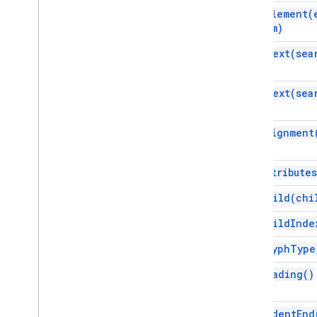
Gmail
find
Element(
스프레드시트
from)
프레젠테이션
find
Text(
sea
작업공간
더보기
.
.
.
find
Text(
sea
다른 Google 서비스
Google Analytics
get
Alignment
Google Maps
Google Translate
get
Attributes
Vertex AI
You
Tube
get
Child(
chi
더보기
.
.
.
get
Child
Inde
유틸리티 서비스
get
Glyph
Type
API 데이터베이스 연결
get
Heading(
)
데이터 사용성 및 최적화
HTML 콘텐츠
스크립트 실행 및 정보
get
Indent
End