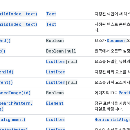
hild
Index
,
text)
Text
지정된 색인에 새 텍
hild
Index
,
text)
Text
지정된 텍스트 콘텐츠
다.
End(
)
Boolean
Document
요소가
t(
)
Boolean
|
null
왼쪽에서 오른쪽 설정
List
Item
|
null
요소를 동일한 유형의
child)
List
Item
지정된 하위 요소를 
rent(
)
List
Item
|
null
요소를 상위 요소에서
oned
Image(
id)
Boolean
Posi
이미지의 ID로
search
Pattern
,
Element
정규 표현식을 사용하
t)
자열로 바꿉니다.
(
alignment)
List
Item
Horizontal
Alig
(
attributes)
List
Item
요소의 속성을 설정합