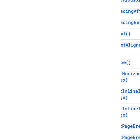
get
Spacing
Af
get
Spacing
Be
get
Text(
)
get
Text
Align
get
Type(
)
insert
Horizo
Index)
insert
Inline
image)
insert
Inline
image)
insert
Page
Br
insert
Page
Br