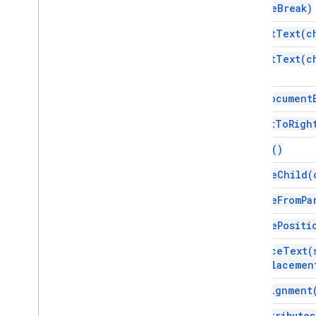
page
Break)
insert
Text(
c
insert
Text(
c
is
At
Document
is
Left
To
Righ
merge(
)
remove
Child(
remove
From
Pa
remove
Positi
replace
Text(
replacemen
set
Alignment
set
Attributes