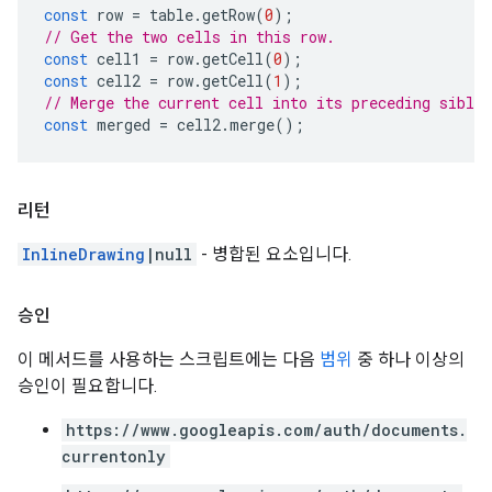
const
row
=
table
.
getRow
(
0
);
// Get the two cells in this row.
const
cell1
=
row
.
getCell
(
0
);
const
cell2
=
row
.
getCell
(
1
);
// Merge the current cell into its preceding sibli
const
merged
=
cell2
.
merge
();
리턴
InlineDrawing
|null
- 병합된 요소입니다.
승인
이 메서드를 사용하는 스크립트에는 다음
범위
중 하나 이상의
승인이 필요합니다.
https://www.googleapis.com/auth/documents.
currentonly