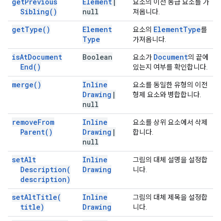
get
Previous
Element
|
요소의 이전 동급 요소를 가
Sibling(
)
null
져옵니다.
get
Type(
)
Element
Element
Type
요소의
를
Type
가져옵니다.
is
At
Document
Boolean
Document
요소가
의 끝에
End(
)
있는지 여부를 확인합니다.
merge(
)
Inline
요소를 동일한 유형의 이전
Drawing
|
형제 요소와 병합합니다.
null
remove
From
Inline
요소를 상위 요소에서 삭제
Parent(
)
Drawing
|
합니다.
null
set
Alt
Inline
그림의 대체 설명을 설정합
Description(
Drawing
니다.
description)
set
Alt
Title(
Inline
그림의 대체 제목을 설정합
title)
Drawing
니다.