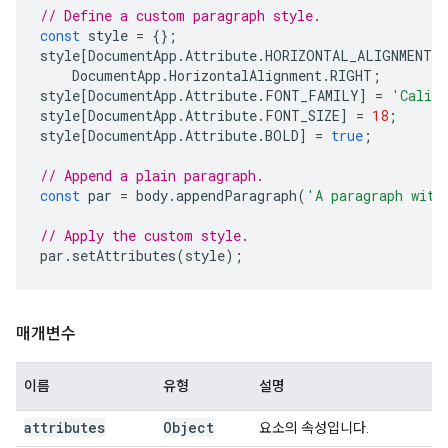
// Define a custom paragraph style.
const
style
=
{};
style
[
DocumentApp
.
Attribute
.
HORIZONTAL_ALIGNMENT
]
DocumentApp
.
HorizontalAlignment
.
RIGHT
;
style
[
DocumentApp
.
Attribute
.
FONT_FAMILY
]
=
'Calib
style
[
DocumentApp
.
Attribute
.
FONT_SIZE
]
=
18
;
style
[
DocumentApp
.
Attribute
.
BOLD
]
=
true
;
// Append a plain paragraph.
const
par
=
body
.
appendParagraph
(
'A paragraph with
// Apply the custom style.
par
.
setAttributes
(
style
);
매개변수
이름
유형
설명
attributes
Object
요소의 속성입니다.