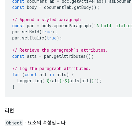
const
documentTab
=
doc
.
getActiveTab
().
asDocumentT
const
body
=
documentTab
.
getBody
();
// Append a styled paragraph.
const
par
=
body
.
appendParagraph
(
'A bold, italiciz
par
.
setBold
(
true
);
par
.
setItalic
(
true
);
// Retrieve the paragraph's attributes.
const
atts
=
par
.
getAttributes
();
// Log the paragraph attributes.
for
(
const
att
in
atts
)
{
Logger
.
log
(
`
${
att
}
:
${
atts
[
att
]
}
`
);
}
리턴
Object
- 요소의 속성입니다.