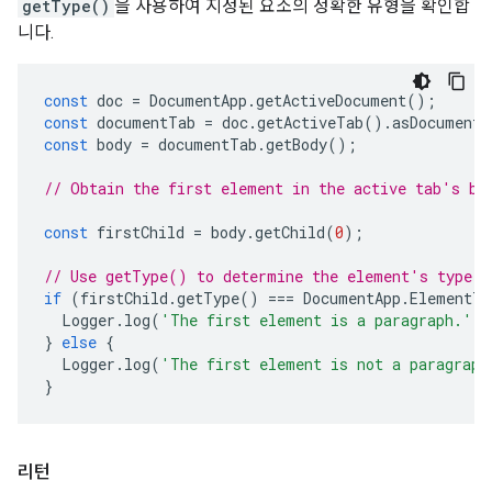
getType()
을 사용하여 지정된 요소의 정확한 유형을 확인합
니다.
const
doc
=
DocumentApp
.
getActiveDocument
();
const
documentTab
=
doc
.
getActiveTab
().
asDocumentT
const
body
=
documentTab
.
getBody
();
// Obtain the first element in the active tab's bo
const
firstChild
=
body
.
getChild
(
0
);
// Use getType() to determine the element's type.
if
(
firstChild
.
getType
()
===
DocumentApp
.
ElementTy
Logger
.
log
(
'The first element is a paragraph.'
);
}
else
{
Logger
.
log
(
'The first element is not a paragraph
}
리턴