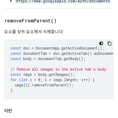
https://www.googleapis.com/auth/documents
remove
From
Parent(
)
요소를 상위 요소에서 삭제합니다.
const
doc
=
DocumentApp
.
getActiveDocument
();
const
documentTab
=
doc
.
getActiveTab
().
asDocumentT
const
body
=
documentTab
.
getBody
();
// Remove all images in the active tab's body.
const
imgs
=
body
.
getImages
();
for
(
let
i
=
0
;
i
 < 
imgs
.
length
;
i
++
)
{
imgs
[
i
].
removeFromParent
();
}
리턴