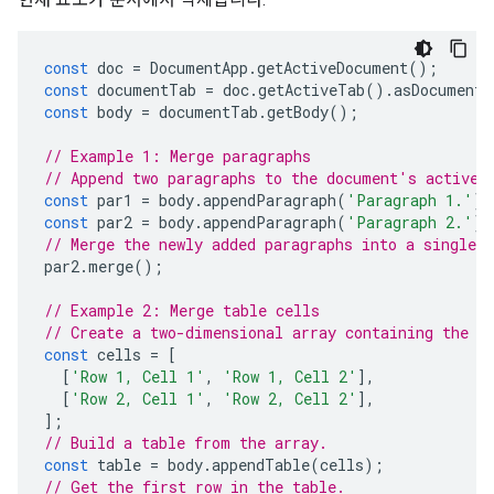
const
doc
=
DocumentApp
.
getActiveDocument
();
const
documentTab
=
doc
.
getActiveTab
().
asDocumentT
const
body
=
documentTab
.
getBody
();
// Example 1: Merge paragraphs
// Append two paragraphs to the document's active 
const
par1
=
body
.
appendParagraph
(
'Paragraph 1.'
);
const
par2
=
body
.
appendParagraph
(
'Paragraph 2.'
);
// Merge the newly added paragraphs into a single p
par2
.
merge
();
// Example 2: Merge table cells
// Create a two-dimensional array containing the t
const
cells
=
[
[
'Row 1, Cell 1'
,
'Row 1, Cell 2'
],
[
'Row 2, Cell 1'
,
'Row 2, Cell 2'
],
];
// Build a table from the array.
const
table
=
body
.
appendTable
(
cells
);
// Get the first row in the table.