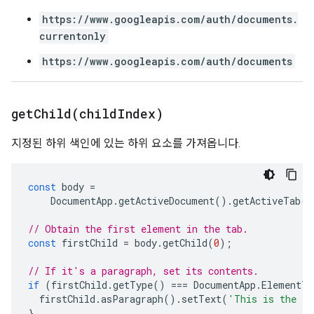
https://www.googleapis.com/auth/documents.
currentonly
https://www.googleapis.com/auth/documents
getChild(
child
Index)
지정된 하위 색인에 있는 하위 요소를 가져옵니다.
const
body
=
DocumentApp
.
getActiveDocument
().
getActiveTab
()
// Obtain the first element in the tab.
const
firstChild
=
body
.
getChild
(
0
);
// If it's a paragraph, set its contents.
if
(
firstChild
.
getType
()
===
DocumentApp
.
ElementTy
firstChild
.
asParagraph
().
setText
(
'This is the fi
}