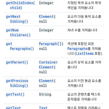
get
Child
Index(
Integer
지정된 하위 요소의 하위
child)
색인을 가져옵니다.
get
Next
Element
|
요소의 다음 동위 요소를
Sibling(
)
null
가져옵니다.
get
Num
Integer
자녀 수를 가져옵니다.
Children(
)
get
Paragraph[]
|
섹션에 포함된 모든
Paragraphs(
)
null
Paragraphs
를 가져옵
List
Items
니다 (
포함).
get
Parent(
)
Container
요소의 상위 요소를 가져
Element
|
옵니다.
null
get
Previous
Element
|
요소의 이전 동급 요소를
Sibling(
)
null
가져옵니다.
get
Text(
)
String
요소의 콘텐츠를 텍스트
문자열로 가져옵니다.
get
Text
Text
텍스트 정렬을 가져옵니