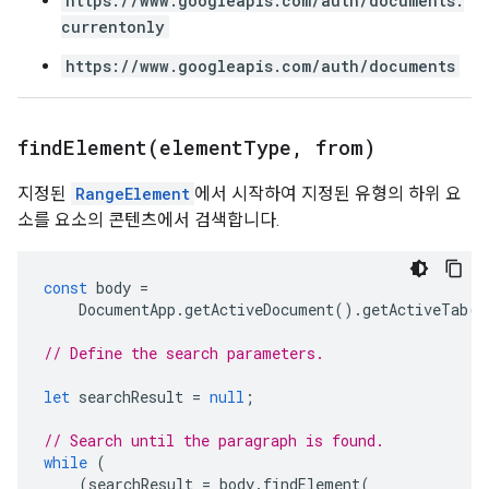
https://www.googleapis.com/auth/documents.
currentonly
https://www.googleapis.com/auth/documents
findElement(
element
Type
,
from)
지정된
RangeElement
에서 시작하여 지정된 유형의 하위 요
소를 요소의 콘텐츠에서 검색합니다.
const
body
=
DocumentApp
.
getActiveDocument
().
getActiveTab
()
// Define the search parameters.
let
searchResult
=
null
;
// Search until the paragraph is found.
while
(
(
searchResult
=
body
.
findElement
(