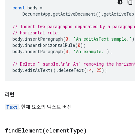
const
body
=
DocumentApp
.
getActiveDocument
().
getActiveTab
()
// Insert two paragraphs separated by a paragraph c
// horizontal rule.
body
.
insertParagraph
(
0
,
'An editAsText sample.'
);
body
.
insertHorizontalRule
(
0
);
body
.
insertParagraph
(
0
,
'An example.'
);
// Delete " sample.\n\n An" removing the horizonta
body
.
editAsText
().
deleteText
(
14
,
25
);
리턴
Text
: 현재 요소의 텍스트 버전
findElement(
element
Type)