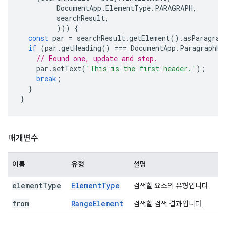
DocumentApp
.
ElementType
.
PARAGRAPH
,
searchResult
,
)))
{
const
par
=
searchResult
.
getElement
().
asParagrap
if
(
par
.
getHeading
()
===
DocumentApp
.
ParagraphHe
// Found one, update and stop.
par
.
setText
(
'This is the first header.'
);
break
;
}
}
매개변수
이름
유형
설명
element
Type
Element
Type
검색할 요소의 유형입니다.
from
Range
Element
검색할 검색 결과입니다.