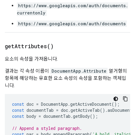
https://www.googleapis.com/auth/documents.
currentonly
https://www.googleapis.com/auth/documents
get
Attributes(
)
요소의 속성을 가져옵니다.
결과는 각 속성 이름이
DocumentApp.Attribute
열거형의
항목에 해당하는 유효한 요소 속성의 속성을 포함하는 객체입
니다.
const
doc
=
DocumentApp
.
getActiveDocument
();
const
documentTab
=
doc
.
getActiveTab
().
asDocumentT
const
body
=
documentTab
.
getBody
();
// Append a styled paragraph.
const
par
=
body
.
appendParagraph
(
'A bold, italiciz