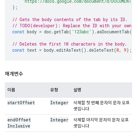
'https://docs.google.com/document/d/DOCUMENT_I
);
// Gets the body contents of the tab by its ID.
// TODO(developer): Replace the ID with your own.
const
body
=
doc
.
getTab
(
'123abc'
).
asDocumentTab
()
// Deletes the first 10 characters in the body.
const
text
=
body
.
editAsText
().
deleteText
(
0
,
9
);
매개변수
이름
유형
설명
start
Offset
Integer
삭제할 첫 번째 문자의 문자 오프
셋입니다.
end
Offset
Integer
삭제할 마지막 문자의 문자 오프
Inclusive
셋입니다.