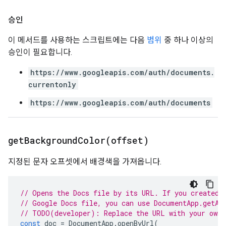
승인
이 메서드를 사용하는 스크립트에는 다음
범위
중 하나 이상의
승인이 필요합니다.
https://www.googleapis.com/auth/documents.
currentonly
https://www.googleapis.com/auth/documents
getBackgroundColor(
offset)
지정된 문자 오프셋에서 배경색을 가져옵니다.
// Opens the Docs file by its URL. If you created 
// Google Docs file, you can use DocumentApp.getAc
// TODO(developer): Replace the URL with your own.
const
doc
=
DocumentApp
.
openByUrl
(