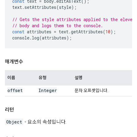
const
text
=
body
.
editAsText
();
text
.
setAttributes
(
style
);
// Gets the style attributes applied to the eleven
// body and logs them to the console.
const
attributes
=
text
.
getAttributes
(
10
);
console
.
log
(
attributes
);
매개변수
이름
유형
설명
offset
Integer
문자 오프셋입니다.
리턴
Object
- 요소의 속성입니다.