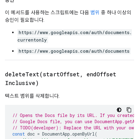
승인
이 메서드를 사용하는 스크립트에는 다음
범위
중 하나 이상의
승인이 필요합니다.
https://www.googleapis.com/auth/documents.
currentonly
https://www.googleapis.com/auth/documents
deleteText(
start
Offset
,
end
Offset
Inclusive)
텍스트 범위를 삭제합니다.
// Opens the Docs file by its URL. If you created 
// Google Docs file, you can use DocumentApp.getAc
// TODO(developer): Replace the URL with your own.
const
doc
=
DocumentApp
.
openByUrl
(