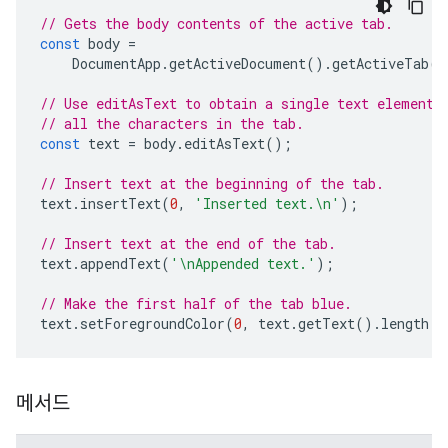
// Gets the body contents of the active tab.
const
body
=
DocumentApp
.
getActiveDocument
().
getActiveTab
()
// Use editAsText to obtain a single text element 
// all the characters in the tab.
const
text
=
body
.
editAsText
();
// Insert text at the beginning of the tab.
text
.
insertText
(
0
,
'Inserted text.\n'
);
// Insert text at the end of the tab.
text
.
appendText
(
'\nAppended text.'
);
// Make the first half of the tab blue.
text
.
setForegroundColor
(
0
,
text
.
getText
().
length
/
메서드