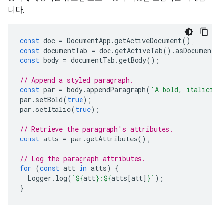
니다.
const
doc
=
DocumentApp
.
getActiveDocument
();
const
documentTab
=
doc
.
getActiveTab
().
asDocumentT
const
body
=
documentTab
.
getBody
();
// Append a styled paragraph.
const
par
=
body
.
appendParagraph
(
'A bold, italiciz
par
.
setBold
(
true
);
par
.
setItalic
(
true
);
// Retrieve the paragraph's attributes.
const
atts
=
par
.
getAttributes
();
// Log the paragraph attributes.
for
(
const
att
in
atts
)
{
Logger
.
log
(
`
${
att
}
:
${
atts
[
att
]
}
`
);
}