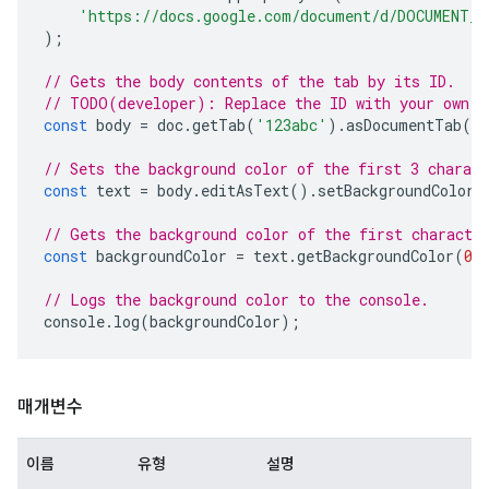
'https://docs.google.com/document/d/DOCUMENT_I
);
// Gets the body contents of the tab by its ID.
// TODO(developer): Replace the ID with your own.
const
body
=
doc
.
getTab
(
'123abc'
).
asDocumentTab
()
// Sets the background color of the first 3 charact
const
text
=
body
.
editAsText
().
setBackgroundColor
(
// Gets the background color of the first characte
const
backgroundColor
=
text
.
getBackgroundColor
(
0
)
// Logs the background color to the console.
console
.
log
(
backgroundColor
);
매개변수
이름
유형
설명