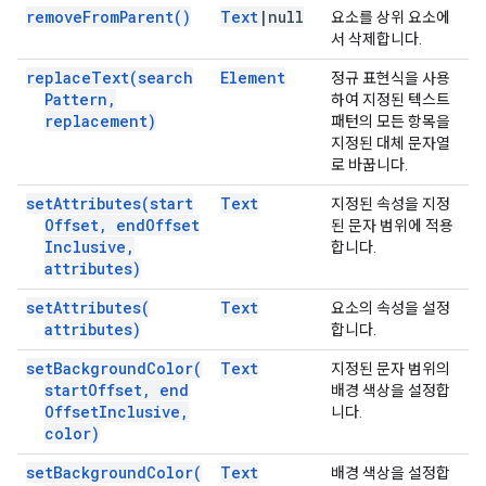
remove
From
Parent(
)
Text
|
null
요소를 상위 요소에
서 삭제합니다.
replace
Text(
search
Element
정규 표현식을 사용
Pattern
,
하여 지정된 텍스트
replacement)
패턴의 모든 항목을
지정된 대체 문자열
로 바꿉니다.
set
Attributes(
start
Text
지정된 속성을 지정
Offset
,
end
Offset
된 문자 범위에 적용
Inclusive
,
합니다.
attributes)
set
Attributes(
Text
요소의 속성을 설정
attributes)
합니다.
set
Background
Color(
Text
지정된 문자 범위의
start
Offset
,
end
배경 색상을 설정합
Offset
Inclusive
,
니다.
color)
set
Background
Color(
Text
배경 색상을 설정합