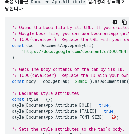
속성 이름은
DocumentApp.Attribute
열거형의 항목에 해
당합니다.
// Opens the Docs file by its URL. If you created 
// Google Docs file, you can use DocumentApp.getAc
// TODO(developer): Replace the URL with your own.
const
doc
=
DocumentApp
.
openByUrl
(
'https://docs.google.com/document/d/DOCUMENT_I
);
// Gets the body contents of the tab by its ID.
// TODO(developer): Replace the ID with your own.
const
body
=
doc
.
getTab
(
'123abc'
).
asDocumentTab
()
// Declares style attributes.
const
style
=
{};
style
[
DocumentApp
.
Attribute
.
BOLD
]
=
true
;
style
[
DocumentApp
.
Attribute
.
ITALIC
]
=
true
;
style
[
DocumentApp
.
Attribute
.
FONT_SIZE
]
=
29
;
// Sets the style attributes to the tab's body.