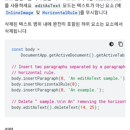
를 사용하세요.
editAsText
모드는 텍스트가 아닌 요소 (예:
InlineImage
및
HorizontalRule
)를 무시합니다.
삭제된 텍스트 범위 내에 완전히 포함된 하위 요소는 요소에서
삭제됩니다.
const
body
=
DocumentApp
.
getActiveDocument
().
getActiveTab
()
// Insert two paragraphs separated by a paragraph c
// horizontal rule.
body
.
insertParagraph
(
0
,
'An editAsText sample.'
);
body
.
insertHorizontalRule
(
0
);
body
.
insertParagraph
(
0
,
'An example.'
);
// Delete " sample.\n\n An" removing the horizonta
body
.
editAsText
().
deleteText
(
14
,
25
);
리턴