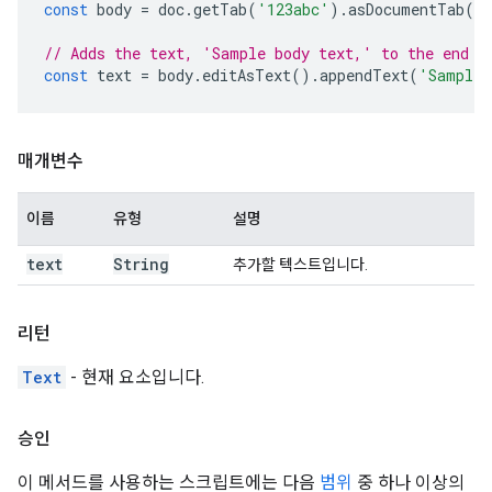
const
body
=
doc
.
getTab
(
'123abc'
).
asDocumentTab
()
// Adds the text, 'Sample body text,' to the end o
const
text
=
body
.
editAsText
().
appendText
(
'Sample 
매개변수
이름
유형
설명
text
String
추가할 텍스트입니다.
리턴
Text
- 현재 요소입니다.
승인
이 메서드를 사용하는 스크립트에는 다음
범위
중 하나 이상의