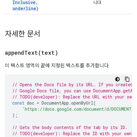
Inclusive
,
니다.
underline)
자세한 문서
appendText(
text)
이 텍스트 영역의 끝에 지정된 텍스트를 추가합니다.
// Opens the Docs file by its URL. If you created 
// Google Docs file, you can use DocumentApp.getAc
// TODO(developer): Replace the URL with your own.
const
doc
=
DocumentApp
.
openByUrl
(
'https://docs.google.com/document/d/DOCUMENT_I
);
// Gets the body contents of the tab by its ID.
// TODO(developer): Replace the ID with your own.