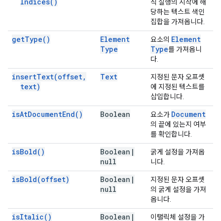
Indices(
)
식 실행의 시작에 해
당하는 텍스트 색인
집합을 가져옵니다.
get
Type(
)
Element
Element
요소의
Type
Type
를 가져옵니
다.
insert
Text(
offset
,
Text
지정된 문자 오프셋
text)
에 지정된 텍스트를
삽입합니다.
is
At
Document
End(
)
Boolean
Document
요소가
의 끝에 있는지 여부
를 확인합니다.
is
Bold(
)
Boolean
|
굵게 설정을 가져옵
null
니다.
is
Bold(
offset)
Boolean
|
지정된 문자 오프셋
null
의 굵게 설정을 가져
옵니다.
is
Italic(
)
Boolean
|
이탤릭체 설정을 가