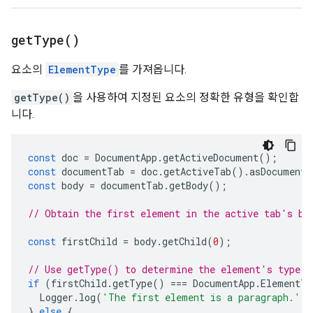
get
Type(
)
요소의
ElementType
를 가져옵니다.
getType()
을 사용하여 지정된 요소의 정확한 유형을 확인합
니다.
const
doc
=
DocumentApp
.
getActiveDocument
();
const
documentTab
=
doc
.
getActiveTab
().
asDocumentT
const
body
=
documentTab
.
getBody
();
// Obtain the first element in the active tab's bo
const
firstChild
=
body
.
getChild
(
0
);
// Use getType() to determine the element's type.
if
(
firstChild
.
getType
()
===
DocumentApp
.
ElementTy
Logger
.
log
(
'The first element is a paragraph.'
);
}
else
{