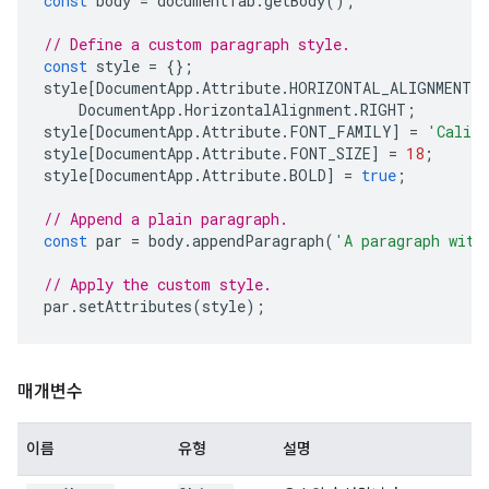
const
body
=
documentTab
.
getBody
();
// Define a custom paragraph style.
const
style
=
{};
style
[
DocumentApp
.
Attribute
.
HORIZONTAL_ALIGNMENT
]
DocumentApp
.
HorizontalAlignment
.
RIGHT
;
style
[
DocumentApp
.
Attribute
.
FONT_FAMILY
]
=
'Calib
style
[
DocumentApp
.
Attribute
.
FONT_SIZE
]
=
18
;
style
[
DocumentApp
.
Attribute
.
BOLD
]
=
true
;
// Append a plain paragraph.
const
par
=
body
.
appendParagraph
(
'A paragraph with
// Apply the custom style.
par
.
setAttributes
(
style
);
매개변수
이름
유형
설명