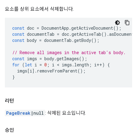
요소를 상위 요소에서 삭제합니다.
const
doc
=
DocumentApp
.
getActiveDocument
();
const
documentTab
=
doc
.
getActiveTab
().
asDocumentT
const
body
=
documentTab
.
getBody
();
// Remove all images in the active tab's body.
const
imgs
=
body
.
getImages
();
for
(
let
i
=
0
;
i
 < 
imgs
.
length
;
i
++
)
{
imgs
[
i
].
removeFromParent
();
}
리턴
PageBreak
|null
: 삭제된 요소입니다.
승인