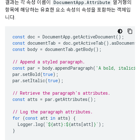
결과는 각 속성 이름이
DocumentApp.Attribute
열거형의
항목에 해당하는 유효한 요소 속성의 속성을 포함하는 객체입
니다.
const
doc
=
DocumentApp
.
getActiveDocument
();
const
documentTab
=
doc
.
getActiveTab
().
asDocumentT
const
body
=
documentTab
.
getBody
();
// Append a styled paragraph.
const
par
=
body
.
appendParagraph
(
'A bold, italiciz
par
.
setBold
(
true
);
par
.
setItalic
(
true
);
// Retrieve the paragraph's attributes.
const
atts
=
par
.
getAttributes
();
// Log the paragraph attributes.
for
(
const
att
in
atts
)
{
Logger
.
log
(
`
${
att
}
:
${
atts
[
att
]
}
`
);
}