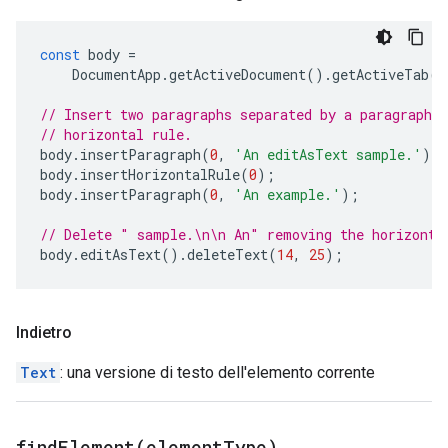
const
body
=
DocumentApp
.
getActiveDocument
().
getActiveTab
()
// Insert two paragraphs separated by a paragraph c
// horizontal rule.
body
.
insertParagraph
(
0
,
'An editAsText sample.'
);
body
.
insertHorizontalRule
(
0
);
body
.
insertParagraph
(
0
,
'An example.'
);
// Delete " sample.\n\n An" removing the horizonta
body
.
editAsText
().
deleteText
(
14
,
25
);
Indietro
Text
: una versione di testo dell'elemento corrente
findElement(
element
Type)