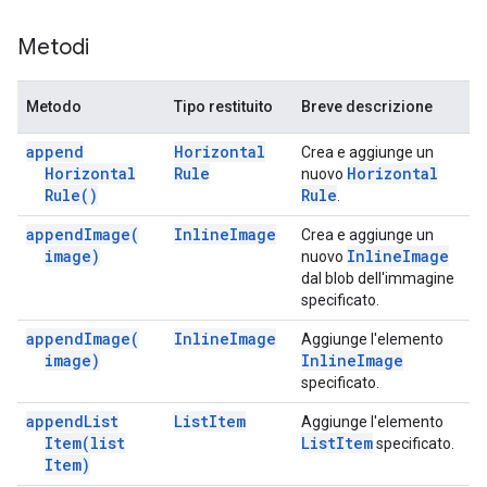
Metodi
Metodo
Tipo restituito
Breve descrizione
append
Horizontal
Crea e aggiunge un
Horizontal
Rule
Horizontal
nuovo
Rule(
)
Rule
.
append
Image(
Inline
Image
Crea e aggiunge un
image)
Inline
Image
nuovo
dal blob dell'immagine
specificato.
append
Image(
Inline
Image
Aggiunge l'elemento
image)
Inline
Image
specificato.
append
List
List
Item
Aggiunge l'elemento
Item(
list
List
Item
specificato.
Item)