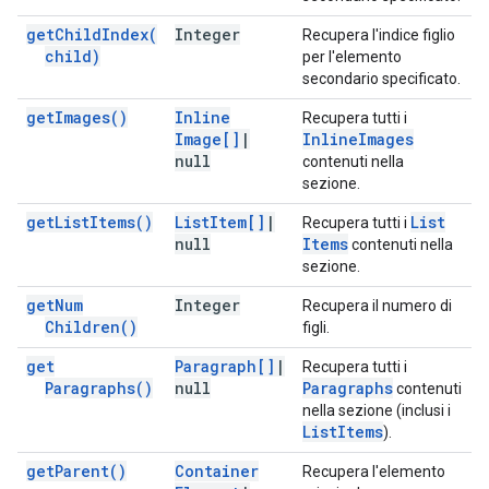
get
Child
Index(
Integer
Recupera l'indice figlio
child)
per l'elemento
secondario specificato.
get
Images(
)
Inline
Recupera tutti i
Image[]
|
Inline
Images
null
contenuti nella
sezione.
get
List
Items(
)
List
Item[]
|
List
Recupera tutti i
null
Items
contenuti nella
sezione.
get
Num
Integer
Recupera il numero di
Children(
)
figli.
get
Paragraph[]
|
Recupera tutti i
Paragraphs(
)
null
Paragraphs
contenuti
nella sezione (inclusi i
List
Items
).
get
Parent(
)
Container
Recupera l'elemento