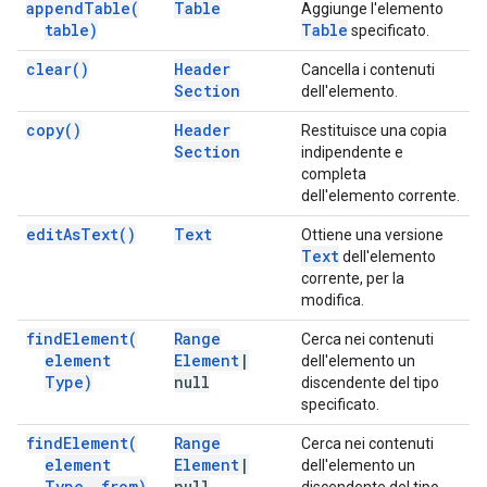
append
Table(
Table
Aggiunge l'elemento
table)
Table
specificato.
clear(
)
Header
Cancella i contenuti
Section
dell'elemento.
copy(
)
Header
Restituisce una copia
Section
indipendente e
completa
dell'elemento corrente.
edit
As
Text(
)
Text
Ottiene una versione
Text
dell'elemento
corrente, per la
modifica.
find
Element(
Range
Cerca nei contenuti
element
Element
|
dell'elemento un
Type)
null
discendente del tipo
specificato.
find
Element(
Range
Cerca nei contenuti
element
Element
|
dell'elemento un
Type
,
from)
null