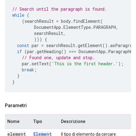
// Search until the paragraph is found.
while
(
(
searchResult
=
body
.
findElement
(
DocumentApp
.
ElementType
.
PARAGRAPH
,
searchResult
,
)))
{
const
par
=
searchResult
.
getElement
().
asParagrap
if
(
par
.
getHeading
()
===
DocumentApp
.
ParagraphHe
// Found one, update and stop.
par
.
setText
(
'This is the first header.'
);
break
;
}
}
Parametri
Nome
Tipo
Descrizione
element
Element
Il tipo di elemento da cercare.