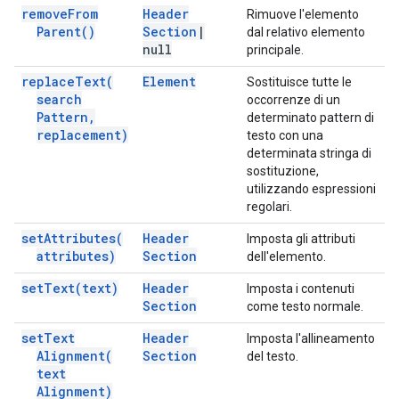
remove
From
Header
Rimuove l'elemento
Parent(
)
Section
|
dal relativo elemento
null
principale.
replace
Text(
Element
Sostituisce tutte le
search
occorrenze di un
Pattern
,
determinato pattern di
replacement)
testo con una
determinata stringa di
sostituzione,
utilizzando espressioni
regolari.
set
Attributes(
Header
Imposta gli attributi
attributes)
Section
dell'elemento.
set
Text(
text)
Header
Imposta i contenuti
Section
come testo normale.
set
Text
Header
Imposta l'allineamento
Alignment(
Section
del testo.
text
Alignment)