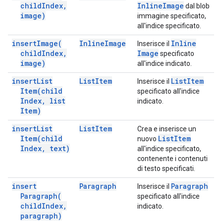
child
Index
,
Inline
Image
dal blob
image)
immagine specificato,
all'indice specificato.
insert
Image(
Inline
Image
Inline
Inserisce il
child
Index
,
Image
specificato
image)
all'indice indicato.
insert
List
List
Item
List
Item
Inserisce il
Item(
child
specificato all'indice
Index
,
list
indicato.
Item)
insert
List
List
Item
Crea e inserisce un
Item(
child
List
Item
nuovo
Index
,
text)
all'indice specificato,
contenente i contenuti
di testo specificati.
insert
Paragraph
Paragraph
Inserisce il
Paragraph(
specificato all'indice
child
Index
,
indicato.
paragraph)