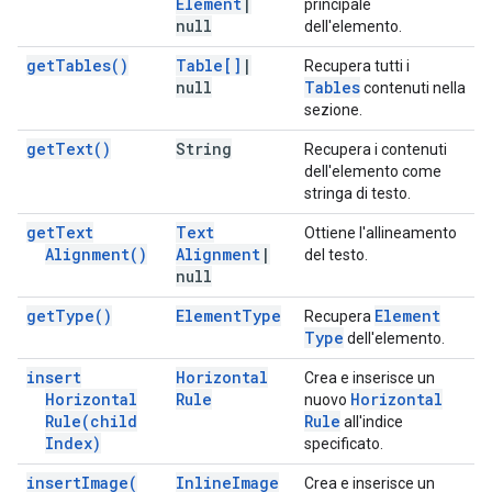
Element
|
principale
null
dell'elemento.
get
Tables(
)
Table[]
|
Recupera tutti i
null
Tables
contenuti nella
sezione.
get
Text(
)
String
Recupera i contenuti
dell'elemento come
stringa di testo.
get
Text
Text
Ottiene l'allineamento
Alignment(
)
Alignment
|
del testo.
null
get
Type(
)
Element
Type
Element
Recupera
Type
dell'elemento.
insert
Horizontal
Crea e inserisce un
Horizontal
Rule
Horizontal
nuovo
Rule(
child
Rule
all'indice
Index)
specificato.
insert
Image(
Inline
Image
Crea e inserisce un