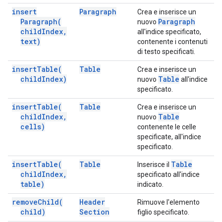
insert
Paragraph
Crea e inserisce un
Paragraph(
Paragraph
nuovo
child
Index
,
all'indice specificato,
text)
contenente i contenuti
di testo specificati.
insert
Table(
Table
Crea e inserisce un
child
Index)
Table
nuovo
all'indice
specificato.
insert
Table(
Table
Crea e inserisce un
child
Index
,
Table
nuovo
cells)
contenente le celle
specificate, all'indice
specificato.
insert
Table(
Table
Table
Inserisce il
child
Index
,
specificato all'indice
table)
indicato.
remove
Child(
Header
Rimuove l'elemento
child)
Section
figlio specificato.