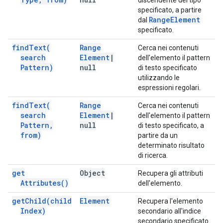
discendente del tipo
specificato, a partire
Range
Element
dal
specificato.
find
Text(
Range
Cerca nei contenuti
search
Element
|
dell'elemento il pattern
Pattern)
null
di testo specificato
utilizzando le
espressioni regolari.
find
Text(
Range
Cerca nei contenuti
search
Element
|
dell'elemento il pattern
Pattern
,
null
di testo specificato, a
from)
partire da un
determinato risultato
di ricerca.
get
Object
Recupera gli attributi
Attributes(
)
dell'elemento.
get
Child(
child
Element
Recupera l'elemento
Index)
secondario all'indice
secondario specificato.