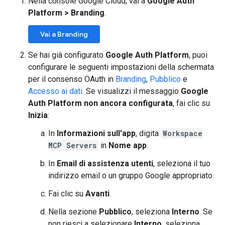
Nella console Google Cloud, vai a
Google Auth
Platform
>
Branding
.
Vai a Branding
Se hai già configurato
Google Auth Platform
, puoi
configurare le seguenti impostazioni della schermata
per il consenso OAuth in
Branding
,
Pubblico
e
Accesso ai dati
. Se visualizzi il messaggio
Google
Auth Platform non ancora configurata
, fai clic su
Inizia
:
In
Informazioni sull'app
, digita
Workspace
MCP Servers
in
Nome app
.
In
Email di assistenza utenti
, seleziona il tuo
indirizzo email o un gruppo Google appropriato.
Fai clic su
Avanti
.
Nella sezione
Pubblico
, seleziona
Interno
. Se
non riesci a selezionare
Interno
, seleziona