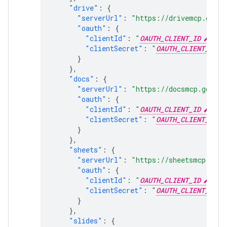
"drive"
:
{
"serverUrl"
:
"https://drivemcp.googl
"oauth"
:
{
"clientId"
:
"
OAUTH_CLIENT_ID
"
,
"clientSecret"
:
"
OAUTH_CLIENT_SECR
}
},
"docs"
:
{
"serverUrl"
:
"https://docsmcp.google
"oauth"
:
{
"clientId"
:
"
OAUTH_CLIENT_ID
"
,
"clientSecret"
:
"
OAUTH_CLIENT_SECR
}
},
"sheets"
:
{
"serverUrl"
:
"https://sheetsmcp.goog
"oauth"
:
{
"clientId"
:
"
OAUTH_CLIENT_ID
"
,
"clientSecret"
:
"
OAUTH_CLIENT_SECR
}
},
"slides"
:
{