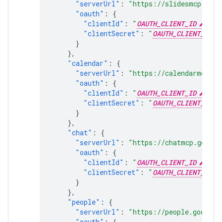
"serverUrl"
:
"https://slidesmcp.goog
"oauth"
:
{
"clientId"
:
"
OAUTH_CLIENT_ID
"
,
"clientSecret"
:
"
OAUTH_CLIENT_SECR
}
},
"calendar"
:
{
"serverUrl"
:
"https://calendarmcp.go
"oauth"
:
{
"clientId"
:
"
OAUTH_CLIENT_ID
"
,
"clientSecret"
:
"
OAUTH_CLIENT_SECR
}
},
"chat"
:
{
"serverUrl"
:
"https://chatmcp.google
"oauth"
:
{
"clientId"
:
"
OAUTH_CLIENT_ID
"
,
"clientSecret"
:
"
OAUTH_CLIENT_SECR
}
},
"people"
:
{
"serverUrl"
:
"https://people.googlea
"oauth"
:
{