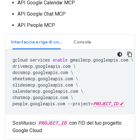
API Google Calendar MCP
API Google Chat MCP
API People MCP
Interfaccia a riga di comando
Console
gcloud
services
enable
gmailmcp.googleapis.com
\
drivemcp.googleapis.com
\
docsmcp.googleapis.com
\
sheetsmcp.googleapis.com
\
slidesmcp.googleapis.com
\
calendarmcp.googleapis.com
\
chatmcp.googleapis.com
\
people.googleapis.com
--project
=
PROJECT_ID
Sostituisci
PROJECT_ID
con l'ID del tuo progetto
Google Cloud.