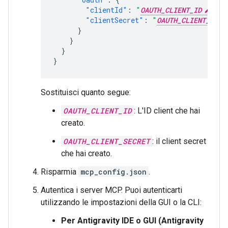
"clientId"
:
"
OAUTH_CLIENT_ID
"
,
"clientSecret"
:
"
OAUTH_CLIENT_SECR
}
}
}
}
Sostituisci quanto segue:
OAUTH_CLIENT_ID
: L'ID client che hai
creato.
OAUTH_CLIENT_SECRET
: il client secret
che hai creato.
Risparmia
mcp_config.json
.
Autentica i server MCP. Puoi autenticarti
utilizzando le impostazioni della GUI o la CLI:
Per Antigravity IDE o GUI (Antigravity