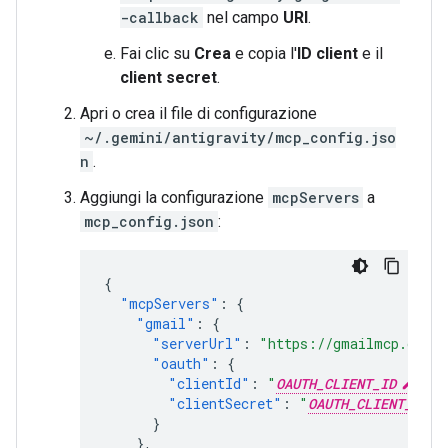
-callback
nel campo
URI
.
Fai clic su
Crea
e copia l'
ID client
e il
client secret
.
Apri o crea il file di configurazione
~/.gemini/antigravity/mcp_config.jso
n
.
Aggiungi la configurazione
mcpServers
a
mcp_config.json
:
{
"mcpServers"
:
{
"gmail"
:
{
"serverUrl"
:
"https://gmailmcp.googl
"oauth"
:
{
"clientId"
:
"
OAUTH_CLIENT_ID
"
,
"clientSecret"
:
"
OAUTH_CLIENT_SECR
}
},