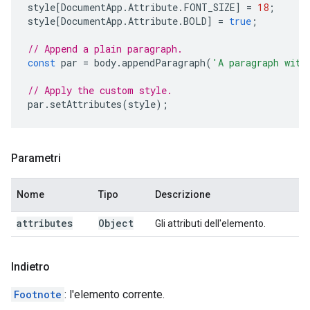
style
[
DocumentApp
.
Attribute
.
FONT_SIZE
]
=
18
;
style
[
DocumentApp
.
Attribute
.
BOLD
]
=
true
;
// Append a plain paragraph.
const
par
=
body
.
appendParagraph
(
'A paragraph with
// Apply the custom style.
par
.
setAttributes
(
style
);
Parametri
Nome
Tipo
Descrizione
attributes
Object
Gli attributi dell'elemento.
Indietro
Footnote
: l'elemento corrente.