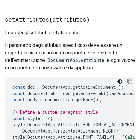
setAttributes(
attributes)
Imposta gli attributi dell'elemento.
Il parametro degli attributi specificato deve essere un
oggetto in cui ogni nome di proprietà è un elemento
dell'enumerazione
DocumentApp.Attribute
e ogni valore
di proprietà è il nuovo valore da applicare.
const
doc
=
DocumentApp
.
getActiveDocument
();
const
documentTab
=
doc
.
getActiveTab
().
asDocumentT
const
body
=
documentTab
.
getBody
();
// Define a custom paragraph style.
const
style
=
{};
style
[
DocumentApp
.
Attribute
.
HORIZONTAL_ALIGNMENT
]
DocumentApp
.
HorizontalAlignment
.
RIGHT
;
style
[
DocumentApp
.
Attribute
.
FONT_FAMILY
]
=
'Calib