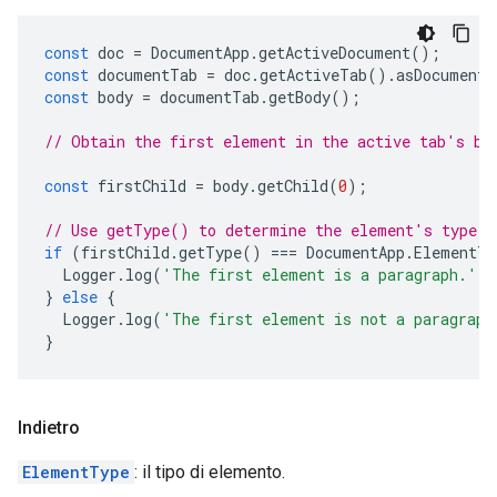
const
doc
=
DocumentApp
.
getActiveDocument
();
const
documentTab
=
doc
.
getActiveTab
().
asDocumentT
const
body
=
documentTab
.
getBody
();
// Obtain the first element in the active tab's bo
const
firstChild
=
body
.
getChild
(
0
);
// Use getType() to determine the element's type.
if
(
firstChild
.
getType
()
===
DocumentApp
.
ElementTy
Logger
.
log
(
'The first element is a paragraph.'
);
}
else
{
Logger
.
log
(
'The first element is not a paragraph
}
Indietro
ElementType
: il tipo di elemento.