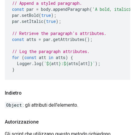
// Append a styled paragraph.
const
par
=
body
.
appendParagraph
(
'A bold, italiciz
par
.
setBold
(
true
);
par
.
setItalic
(
true
);
// Retrieve the paragraph's attributes.
const
atts
=
par
.
getAttributes
();
// Log the paragraph attributes.
for
(
const
att
in
atts
)
{
Logger
.
log
(
`
${
att
}
:
${
atts
[
att
]
}
`
);
}
Indietro
Object
: gli attributi dell'elemento.
Autorizzazione
Gli script che utilizzano questo metodo richiedono