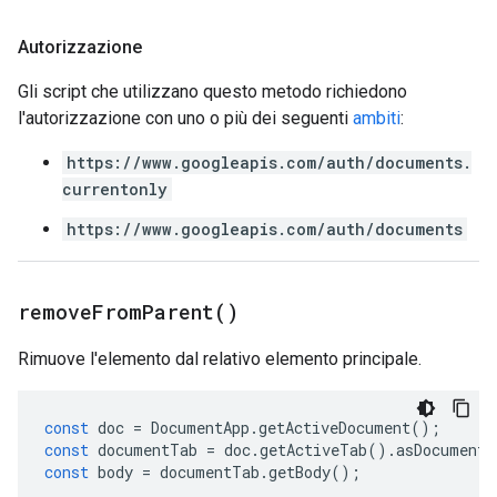
Autorizzazione
Gli script che utilizzano questo metodo richiedono
l'autorizzazione con uno o più dei seguenti
ambiti
:
https://www.googleapis.com/auth/documents.
currentonly
https://www.googleapis.com/auth/documents
remove
From
Parent(
)
Rimuove l'elemento dal relativo elemento principale.
const
doc
=
DocumentApp
.
getActiveDocument
();
const
documentTab
=
doc
.
getActiveTab
().
asDocumentT
const
body
=
documentTab
.
getBody
();