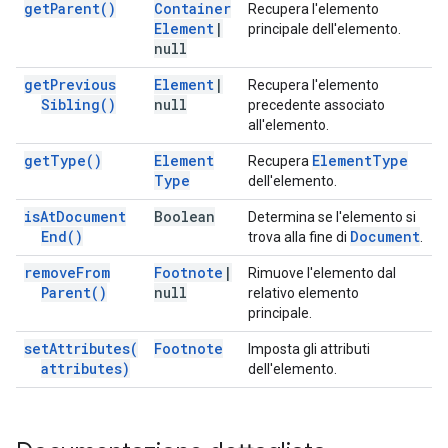
get
Parent(
)
Container
Recupera l'elemento
Element
|
principale dell'elemento.
null
get
Previous
Element
|
Recupera l'elemento
Sibling(
)
null
precedente associato
all'elemento.
get
Type(
)
Element
Element
Type
Recupera
Type
dell'elemento.
is
At
Document
Boolean
Determina se l'elemento si
End(
)
Document
trova alla fine di
.
remove
From
Footnote
|
Rimuove l'elemento dal
Parent(
)
null
relativo elemento
principale.
set
Attributes(
Footnote
Imposta gli attributi
attributes)
dell'elemento.