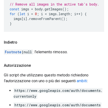
// Remove all images in the active tab's body.
const
imgs
=
body
.
getImages
();
for
(
let
i
=
0
;
i
 < 
imgs
.
length
;
i
++
)
{
imgs
[
i
].
removeFromParent
();
}
Indietro
Footnote
|null
: l'elemento rimosso.
Autorizzazione
Gli script che utilizzano questo metodo richiedono
l'autorizzazione con uno o più dei seguenti
ambiti
:
https://www.googleapis.com/auth/documents.
currentonly
https://www.googleapis.com/auth/documents