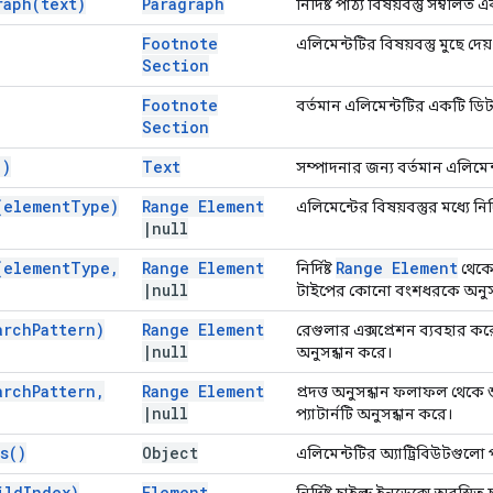
raph(
text)
Paragraph
নির্দিষ্ট পাঠ্য বিষয়বস্তু সম্বলি
Footnote
এলিমেন্টটির বিষয়বস্তু মুছে দেয়
Section
Footnote
বর্তমান এলিমেন্টটির একটি ডি
Section
(
)
Text
সম্পাদনার জন্য বর্তমান এলিমে
(
element
Type)
Range Element
এলিমেন্টের বিষয়বস্তুর মধ্যে 
|
null
(
element
Type
,
Range Element
Range Element
নির্দিষ্ট
থেকে 
|
null
টাইপের কোনো বংশধরকে অনুসন
arch
Pattern)
Range Element
রেগুলার এক্সপ্রেশন ব্যবহার করে এল
|
null
অনুসন্ধান করে।
arch
Pattern
,
Range Element
প্রদত্ত অনুসন্ধান ফলাফল থেকে শুর
|
null
প্যাটার্নটি অনুসন্ধান করে।
s(
)
Object
এলিমেন্টটির অ্যাট্রিবিউটগুলো 
ild
Index)
Element
নির্দিষ্ট চাইল্ড ইনডেক্সে অবস্থি