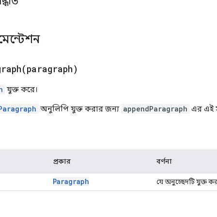
দ্ধতি
কুমেন্টেশন
graph(
paragraph)
h
যুক্ত করে।
Paragraph
অনুলিপি যুক্ত করার জন্য
appendParagraph
এর এই স
প্রকার
বর্ণনা
Paragraph
যে অনুচ্ছেদটি যুক্ত 