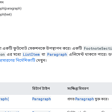
েশন
ph(paragraph)
ph(text)
যা একটি ফুটনোট সেকশনকে উপস্থাপন করে। একটি
FootnoteSect
ion
এর মধ্যে
ListItem
বা
Paragraph
এলিমেন্ট থাকতে পারে। ডকু
্রসারণের নির্দেশিকাটি
দেখুন।
রিটার্ন টাইপ
সংক্ষিপ্ত বিবরণ
raph(
Paragraph
Paragraph
প্রদত্ত
যুক্ত করে।