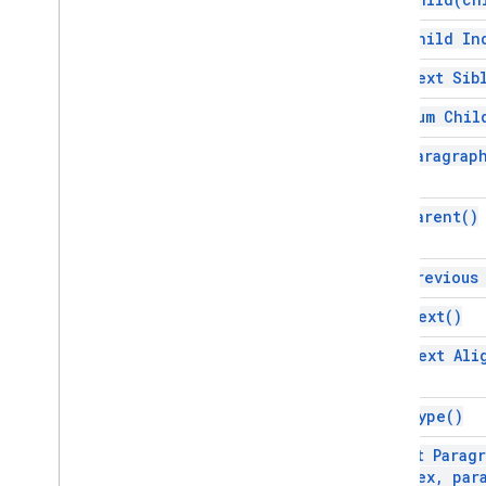
ইন্টারফেস
get Child
In
উপাদান
get Next
Sib
Enums
বৈশিষ্ট্য
get Num
Chil
এলিমেন্ট টাইপ
,
এলিমেন্ট টাইপ
get
Paragrap
ফন্ট ফ্যামিলি
গ্লাইফ টাইপ
get
Parent(
)
অনুভূমিক সারিবদ্ধকরণ
অনুচ্ছেদ শিরোনাম
অবস্থানকৃত লেআউট
get Previou
ট্যাব টাইপ
get
Text(
)
লিখার বিন্যাস
উল্লম্ব প্রান্তিককরণ
get Text
Ali
উন্নত পরিষেবা
ডক্স API
get
Type(
)
Drive
insert
Parag
ফর্ম
Index
,
para