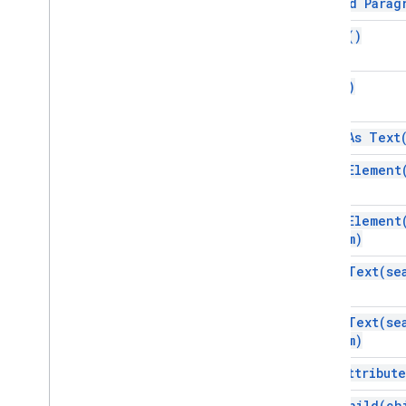
append
Parag
তালিকাবদ্ধ
clear(
)
নামকৃত রেঞ্জ
পৃষ্ঠা বিরতি
copy(
)
অনুচ্ছেদ
ব্যক্তি
অবস্থান
edit As
Text
অবস্থানকৃত চিত্র
find
Element
পরিসর
রেঞ্জ বিল্ডার
রেঞ্জ এলিমেন্ট
find
Element
from)
রিচলিঙ্ক
ট্যাব
find
Text(
se
টেবিল
টেবিল সেল
find
Text(
se
সুচিপত্র
from)
টেবিল সারি
পাঠ্য
get
Attribute
অসমর্থিত উপাদান
get
Child(
ch