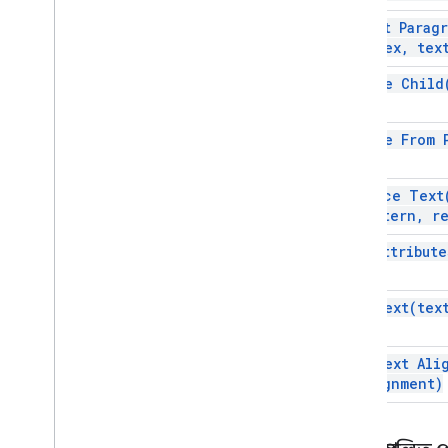
জিমেইল
insert
Parag
চাদর
Index
,
tex
স্লাইড
কর্মক্ষেত্র
remove
Child
আরও
.
.
.
remove From
অন্যান্য Google পরিষেবা
Google Analytics
replace
Text
Google Maps
Pattern
,
re
Google Translate
Vertex AI
set
Attribute
You
Tube
আরও
.
.
.
set
Text(
tex
ইউটিলিটি সেবা
set Text
Ali
API এবং ডাটাবেস সংযোগ
Alignment)
ডেটা ব্যবহারযোগ্যতা এবং অপ্টিমাইজেশান
এইচটিএমএল এবং বিষয়বস্তু
স্ক্রিপ্ট সম্পাদন এবং তথ্য