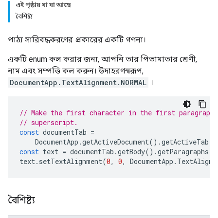
এই পৃষ্ঠায় যা যা আছে
বৈশিষ্ট্য
পাঠ্য সারিবদ্ধকরণের প্রকারের একটি গণনা।
একটি enum কল করার জন্য, আপনি তার পিতামাতার শ্রেণী,
নাম এবং সম্পত্তি কল করুন। উদাহরণস্বরূপ,
DocumentApp.TextAlignment.NORMAL
।
// Make the first character in the first paragraph 
// superscript.
const
documentTab
=
DocumentApp
.
getActiveDocument
().
getActiveTab
()
const
text
=
documentTab
.
getBody
().
getParagraphs
()
text
.
setTextAlignment
(
0
,
0
,
DocumentApp
.
TextAlignm
বৈশিষ্ট্য