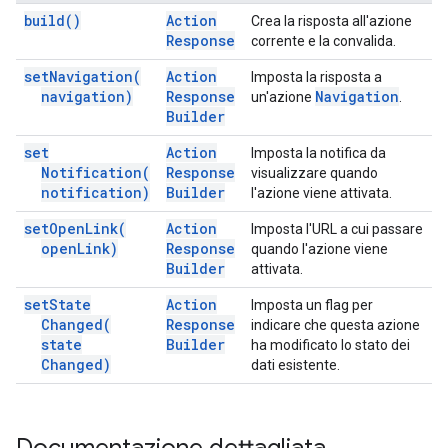
build(
)
Action
Crea la risposta all'azione
Response
corrente e la convalida.
set
Navigation(
Action
Imposta la risposta a
navigation)
Response
Navigation
un'azione
.
Builder
set
Action
Imposta la notifica da
Notification(
Response
visualizzare quando
notification)
Builder
l'azione viene attivata.
set
Open
Link(
Action
Imposta l'URL a cui passare
open
Link)
Response
quando l'azione viene
Builder
attivata.
set
State
Action
Imposta un flag per
Changed(
Response
indicare che questa azione
state
Builder
ha modificato lo stato dei
Changed)
dati esistente.